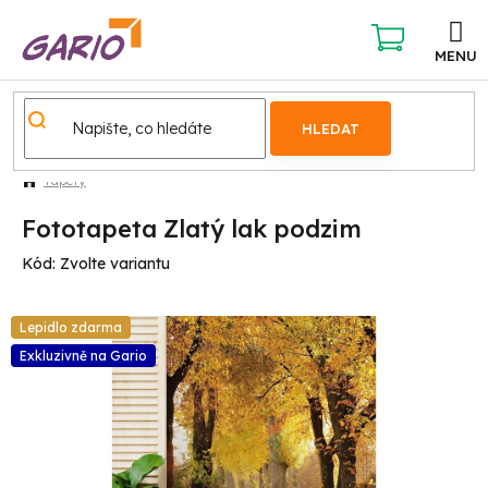
Přejít
na
obsah
NÁKUPNÍ
KOŠÍK
HLEDAT
Tapety
Fototapeta Zlatý lak podzim
Kód:
Zvolte variantu
Lepidlo zdarma
Exkluzivně na Gario