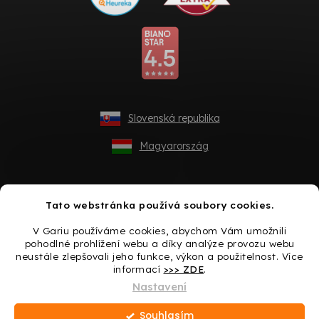
Slovenská republika
Magyarország
Tato webstránka používá soubory cookies.
V Gariu používáme cookies, abychom Vám umožnili
pohodlné prohlížení webu a díky analýze provozu webu
neustále zlepšovali jeho funkce, výkon a použitelnost. Více
informací
>>> ZDE
.
Vytvořil Shoptet
Nastavení
Souhlasím