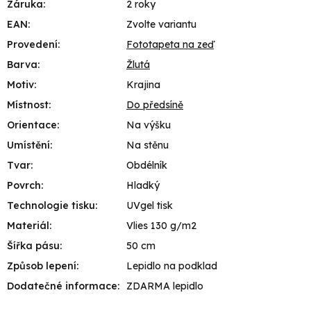
Záruka
:
2 roky
EAN
:
Zvolte variantu
Provedení
:
Fototapeta na zeď
Barva
:
Žlutá
Motiv
:
Krajina
Místnost
:
Do předsíně
Orientace
:
Na výšku
Umístění
:
Na stěnu
Tvar
:
Obdélník
Povrch
:
Hladký
Technologie tisku
:
UVgel tisk
Materiál
:
Vlies 130 g/m2
Šířka pásu
:
50 cm
Způsob lepení
:
Lepidlo na podklad
Dodatečné informace
:
ZDARMA lepidlo