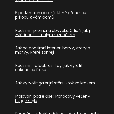
5 podzimních obrazů, které přenesou
přírodu k vám domů
Podzimní proměna obýváku: 5 tipů, jak ji
zvládnout i s malým rozpočtem
Jak na podzimní interiér: barvy, vzory a
motivy, které zahřejí
Podzimní fotoobraz: tipy, jak vyfotit
dokonalou fotku
Jak vytvořit galerijní stěnu krok za krokem
Malování podle čísel: Pohodový večer v
hygge stylu
Paraván v interiéru: jak ho vybrat, aby ladil s