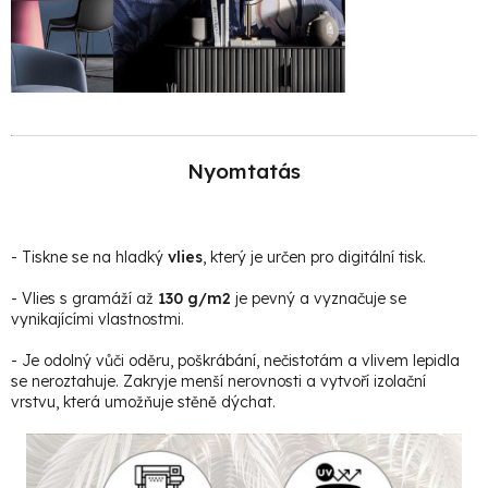
Nyomtatás
- Tiskne se na hladký
vlies
, který je určen pro digitální tisk.
- Vlies s gramáží až
130 g/m2
je pevný a vyznačuje se
vynikajícími vlastnostmi.
- Je odolný vůči oděru, poškrábání, nečistotám a vlivem lepidla
se neroztahuje. Zakryje menší nerovnosti a vytvoří izolační
vrstvu, která umožňuje stěně dýchat.