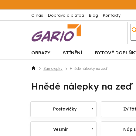
Přejít
na
obsah
O nás
Doprava a platba
Blog
Kontakty
OBRAZY
STÍNĚNÍ
BYTOVÉ DOPLŇK
Samolepky
Hnědé nálepky na zeď
Domů
Hnědé nálepky na zeď
Postavičky
Zvířá
Vesmír
Nápis