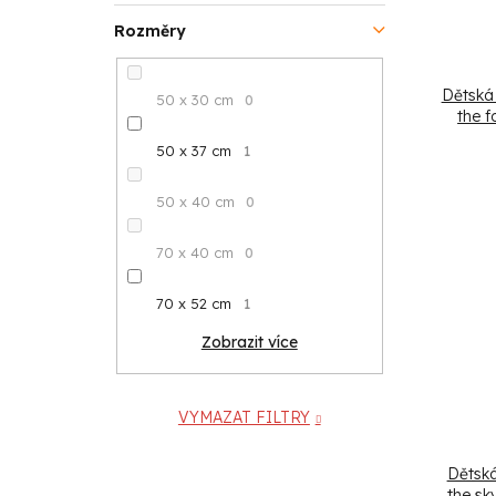
Rozměry
Dětská 
50 x 30 cm
0
the f
50 x 37 cm
1
50 x 40 cm
0
70 x 40 cm
0
70 x 52 cm
1
Zobrazit více
VYMAZAT FILTRY
Dětská
the sk