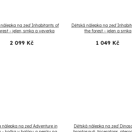
nálepka na zeď Inhabitants of
Dětská nálepka na zeď Inhabit
orest - jelen, srnka a veverka
the forest - jelen a srnka
2 099 Kč
1 049 Kč
 nálepka na zeď Adventure in
Dětská nálepka na zeď Dinosa
y - kočka v balónu a pejsky na
brontosauři, triceratops, ptero