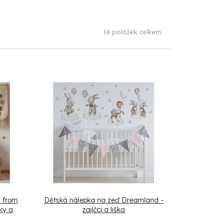
14
položek celkem
s from
Dětská nálepka na zeď Dreamland -
čky a
zajíčci a liška