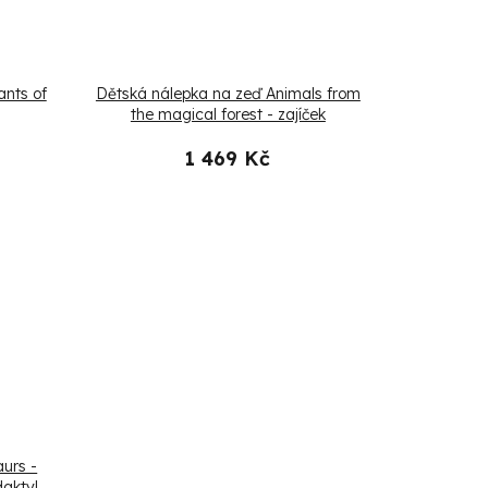
ants of
Dětská nálepka na zeď Animals from
the magical forest - zajíček
1 469 Kč
urs -
daktyl