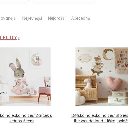
ávanější
Nejlevnější
Nejdražší
Abecedně
 FILTRY
ká nálepka na zeď Zajíček s
Dětská nálepka na zeď Storie
jednorožcem
the wonderland - liška, oblá
měsíc