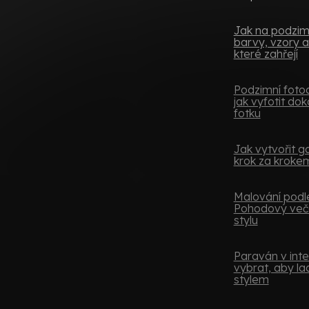
Jak na podzimní
barvy, vzory a
které zahřejí
Podzimní fotoo
jak vyfotit do
fotku
Jak vytvořit ga
krok za kroke
Malování podle
Pohodový več
stylu
Paraván v inter
vybrat, aby lad
stylem