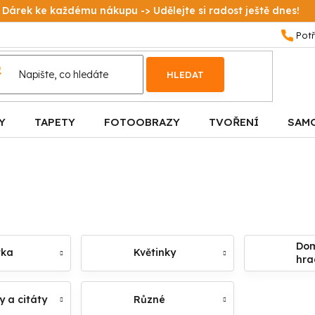
Dárek ke každému nákupu -> Udělejte si radost ještě dnes!
HLEDAT
Y
TAPETY
FOTOOBRAZY
TVOŘENÍ
SAM
Do
tka
Květinky
hra
y a citáty
Různé