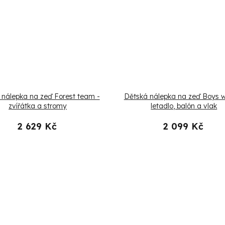
 nálepka na zeď Forest team -
Dětská nálepka na zeď Boys w
zvířátka a stromy
letadlo, balón a vlak
2 629 Kč
2 099 Kč