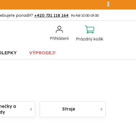
+420 731 118 164
NÁKUPNÍ
Přihlášení
Prázdný košík
KOŠÍK
OLEPKY
VÝPRODEJ!
mečky a
Stroje
dy