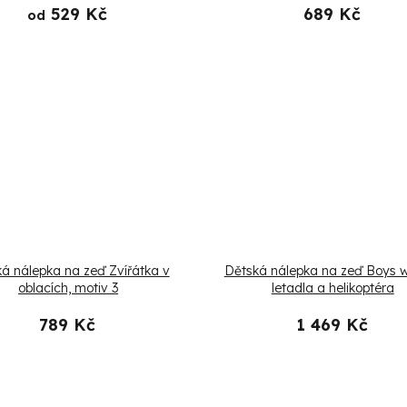
529 Kč
689 Kč
od
á nálepka na zeď Zvířátka v
Dětská nálepka na zeď Boys w
oblacích, motiv 3
letadla a helikoptéra
789 Kč
1 469 Kč