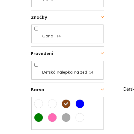
o
n
k
d
Značky
e
t
u
l
ů
k
Gario
14
t
Provedení
ů
Dětská nálepka na zeď
14
Dětsk
Barva