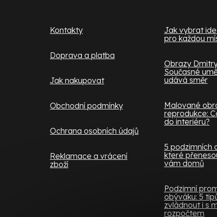
servis
informa
t
í
Kontakty
Jak vybrat ideá
pro každou mí
Doprava a platba
Obrazy Dmitry
Současné uměn
udává směr
Jak nakupovat
Malované obra
Obchodní podmínky
reprodukce: Co
do interiéru?
Ochrana osobních údajů
5 podzimních 
které přenesou
Reklamace a vrácení
vám domů
zboží
Podzimní pro
obýváku: 5 tipů,
zvládnout i s
rozpočtem