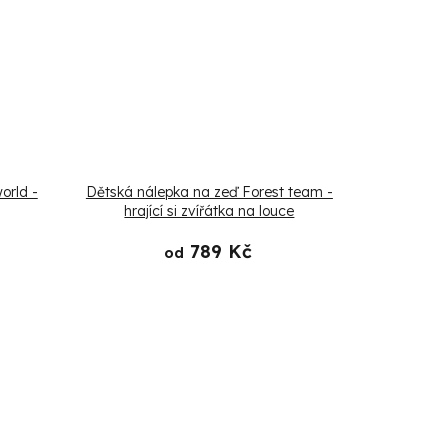
orld -
Dětská nálepka na zeď Forest team -
hrající si zvířátka na louce
789 Kč
od