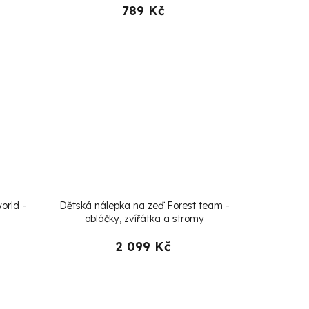
789 Kč
orld -
Dětská nálepka na zeď Forest team -
obláčky, zvířátka a stromy
2 099 Kč