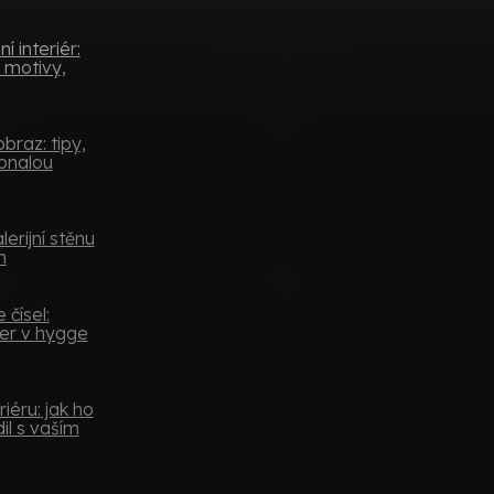
 interiér:
 motivy,
braz: tipy,
konalou
lerijní stěnu
m
 čísel:
er v hygge
iéru: jak ho
il s vaším