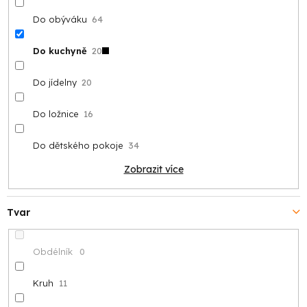
Do obýváku
64
Do kuchyně
20
Do jídelny
20
Do ložnice
16
Do dětského pokoje
34
Zobrazit více
Tvar
Obdélník
0
Kruh
11