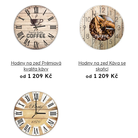
V
ý
p
i
s
Hodiny na zeď Prémiová
Hodiny na zeď Káva se
p
kvalita kávy
skořicí
1 209 Kč
1 209 Kč
od
od
r
o
d
u
k