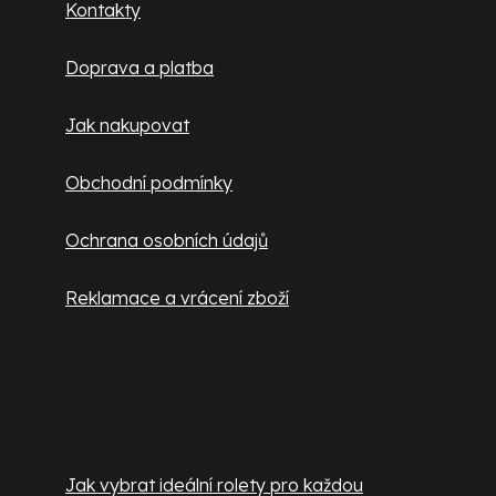
a
Kontakty
k
t
y
Doprava a platba
v
í
ý
Jak nakupovat
p
i
Obchodní podmínky
s
u
Ochrana osobních údajů
Reklamace a vrácení zboží
Užitečné informace
Jak vybrat ideální rolety pro každou