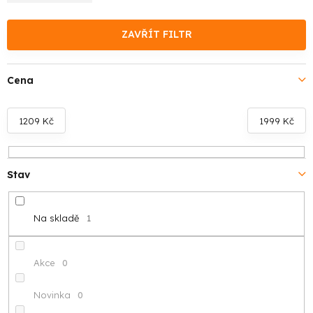
e
n
ZAVŘÍT FILTR
í
Cena
p
r
1209
Kč
1999
Kč
o
d
Stav
u
Na skladě
1
k
t
Akce
0
ů
Novinka
0