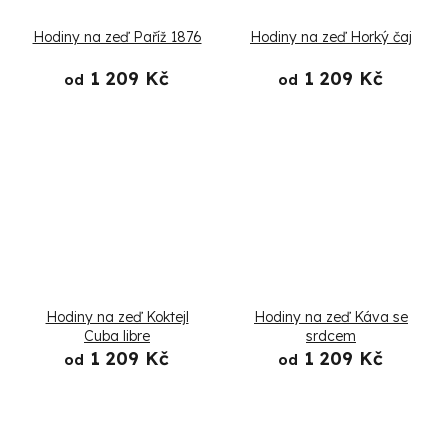
t
Hodiny na zeď Paříž 1876
Hodiny na zeď Horký čaj
ů
1 209 Kč
1 209 Kč
od
od
Hodiny na zeď Koktejl
Hodiny na zeď Káva se
Cuba libre
srdcem
1 209 Kč
1 209 Kč
od
od