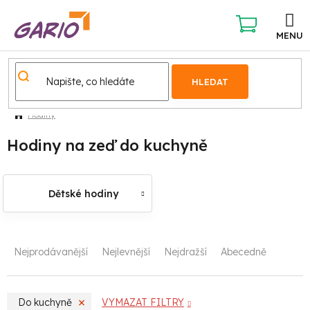
Přejít
na
obsah
NÁKUPNÍ
KOŠÍK
HLEDAT
Hodiny
Hodiny na zeď do kuchyně
Dětské hodiny
Ř
Nejprodávanější
Nejlevnější
Nejdražší
Abecedně
a
z
Do kuchyně
VYMAZAT FILTRY