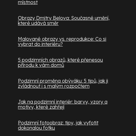
místnost
Obrazy Dmitry Belova: Současné umění,
které udává směr
Malované obrazy vs. reprodukce: Co si
vybrat do interiéru?
5 podzimních obrazů, které přenesou
přírodu k vám domů
Podzimní proměna obýváku: 5 tipů, jak ji
zvládnout i s malým rozpočtem
Jak na podzimní interiér: barvy, vzory a
motivy, které zahřejí
Podzimní fotoobraz: tipy, jak vyfotit
dokonalou fotku