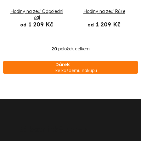
Hodiny na zeď Odpolední
Hodiny na zeď Růže
čaj
1 209 Kč
1 209 Kč
od
od
20
položek celkem
O
v
Dárek
l
ke každému nákupu
á
d
a
c
Z
í
á
p
p
Zákaznický servis
r
v