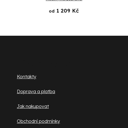
1 209 Kč
od
Z
á
p
Zákaznický servis
a
Kontakty
t
Doprava a platba
í
Jak nakupovat
Obchodní podmínky