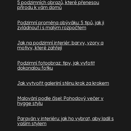
5 podzimních obrazů, které přenesou
přírodu k vám domů
Podzimní proměna obýváku: 5 tipů, jak ji
zvládnout i s malým rozpočtem
Jak na podzimní interiér: barvy, vzory a
motivy, které zahřejí
Podzimní fotoobraz: tipy, jak vyfotit
dokonalou fotku
Jak vytvořit galerijní stěnu krok za krokem
Malování podle čísel: Pohodový večer v
hygge stylu
Paraván v interiéru: jak ho vybrat, aby ladil s
vaším stylem