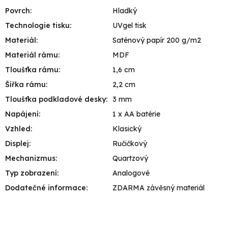
Povrch
:
Hladký
Technologie tisku
:
UVgel tisk
Materiál
:
Saténový papír 200 g/m2
Materiál rámu
:
MDF
Tloušťka rámu
:
1,6 cm
Šířka rámu
:
2,2 cm
Tloušťka podkladové desky
:
3 mm
Napájení
:
1 x AA batérie
Vzhled
:
Klasický
Displej
:
Ručičkový
Mechanizmus
:
Quartzový
Typ zobrazení
:
Analogové
Dodatečné informace
:
ZDARMA závěsný materiál