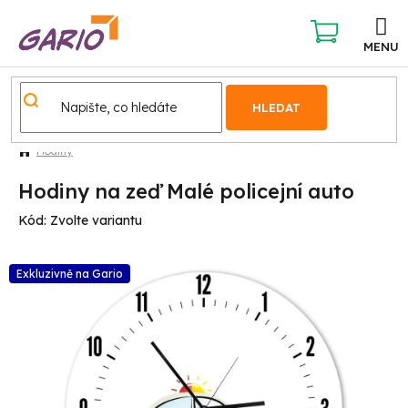
Přejít
na
obsah
NÁKUPNÍ
KOŠÍK
HLEDAT
Hodiny
Hodiny na zeď Malé policejní auto
Kód:
Zvolte variantu
Exkluzivně na Gario