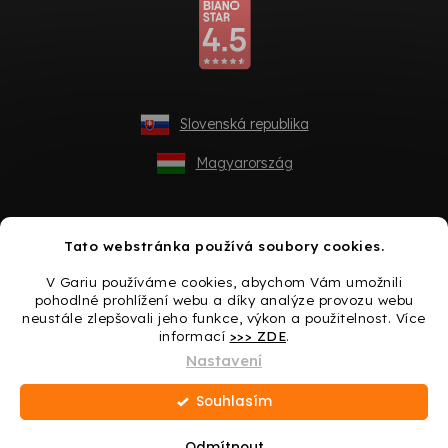
Slovenská republika
Magyarország
Tato webstránka používá soubory cookies.
V Gariu používáme cookies, abychom Vám umožnili
pohodlné prohlížení webu a díky analýze provozu webu
neustále zlepšovali jeho funkce, výkon a použitelnost. Více
informací
>>> ZDE
.
Vytvořil Shoptet
Nastavení
Souhlasím
Copyright 2026
Gario.cz
. Všechna práva vyhrazena.
Upravit
nastavení cookies
Odmítnout