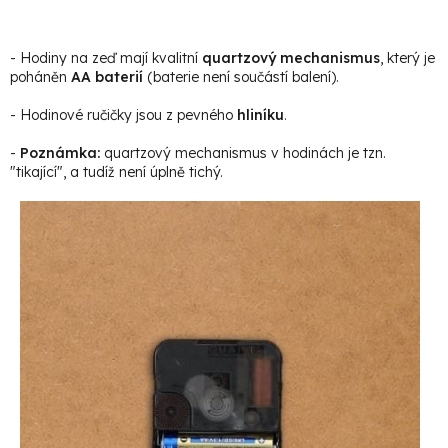
- Hodiny na zeď mají kvalitní
quartzový mechanismus
, který je
poháněn
AA baterií
(baterie není součástí balení).
- Hodinové ručičky jsou z pevného
hliníku
.
-
Poznámka:
quartzový mechanismus v hodinách je tzn.
"tikající", a tudíž není úplně tichý.