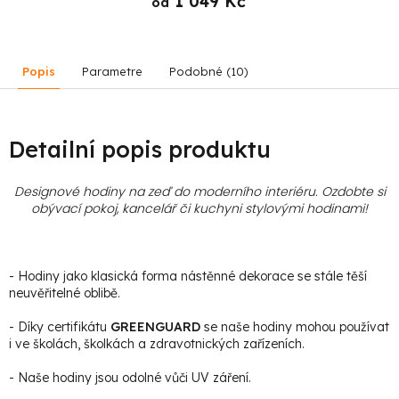
1 049 Kč
od
Popis
Parametre
Podobné (10)
Detailní popis produktu
Designové hodiny na zeď do moderního interiéru. Ozdobte si
obývací pokoj, kancelář či kuchyni stylovými hodinami
!
- Hodiny jako klasická forma nástěnné dekorace se stále těší
neuvěřitelné oblibě.
- Díky certifikátu
GREENGUARD
se naše hodiny mohou používat
i ve školách, školkách a zdravotnických zařízeních.
- Naše hodiny jsou odolné vůči UV záření.