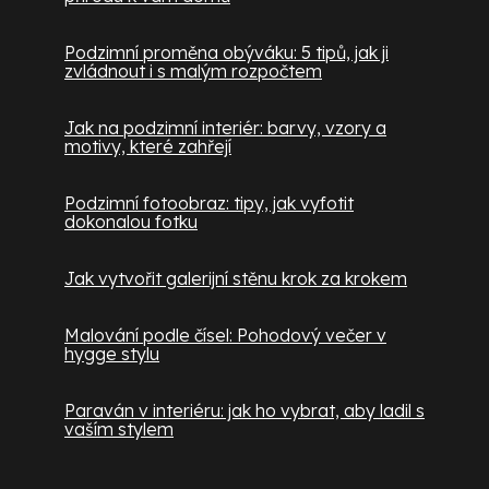
Podzimní proměna obýváku: 5 tipů, jak ji
zvládnout i s malým rozpočtem
Jak na podzimní interiér: barvy, vzory a
motivy, které zahřejí
Podzimní fotoobraz: tipy, jak vyfotit
dokonalou fotku
Jak vytvořit galerijní stěnu krok za krokem
Malování podle čísel: Pohodový večer v
hygge stylu
Paraván v interiéru: jak ho vybrat, aby ladil s
vaším stylem