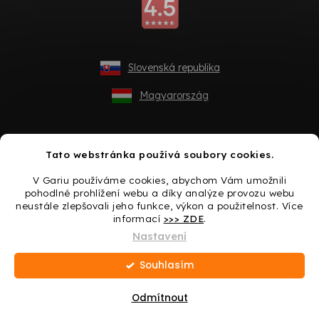
Slovenská republika
Magyarország
Tato webstránka používá soubory cookies.
V Gariu používáme cookies, abychom Vám umožnili
pohodlné prohlížení webu a díky analýze provozu webu
neustále zlepšovali jeho funkce, výkon a použitelnost. Více
informací
>>> ZDE
.
Vytvořil Shoptet
Nastavení
Souhlasím
Copyright 2026
Gario.cz
. Všechna práva vyhrazena.
Upravit
nastavení cookies
Odmítnout
Dárek ke každému nákupu -> Udělejte si radost ještě
dnes!