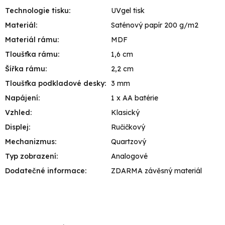
Technologie tisku
:
UVgel tisk
Materiál
:
Saténový papír 200 g/m2
Materiál rámu
:
MDF
Tloušťka rámu
:
1,6 cm
Šířka rámu
:
2,2 cm
Tloušťka podkladové desky
:
3 mm
Napájení
:
1 x AA batérie
Vzhled
:
Klasický
Displej
:
Ručičkový
Mechanizmus
:
Quartzový
Typ zobrazení
:
Analogové
Dodatečné informace
:
ZDARMA závěsný materiál