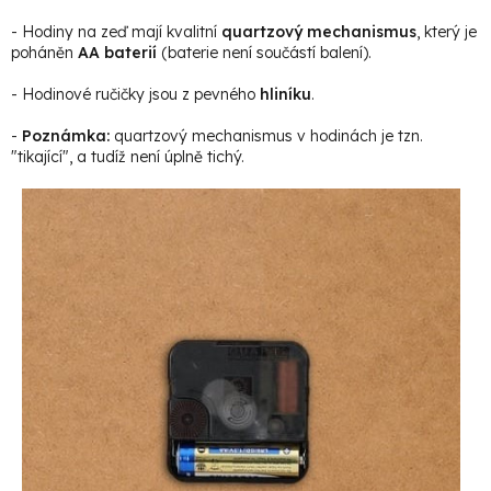
- Hodiny na zeď mají kvalitní
quartzový mechanismus
, který je
poháněn
AA baterií
(baterie není součástí balení).
- Hodinové ručičky jsou z pevného
hliníku
.
-
Poznámka:
quartzový mechanismus v hodinách je tzn.
"tikající", a tudíž není úplně tichý.