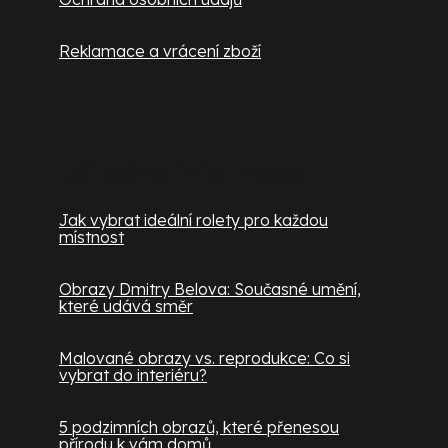
Reklamace a vrácení zboží
Užitečné informace
Jak vybrat ideální rolety pro každou
místnost
Obrazy Dmitry Belova: Současné umění,
které udává směr
Malované obrazy vs. reprodukce: Co si
vybrat do interiéru?
5 podzimních obrazů, které přenesou
přírodu k vám domů