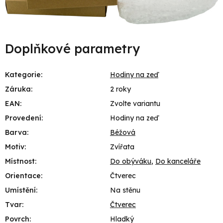
Doplňkové parametry
Kategorie
:
Hodiny na zeď
Záruka
:
2 roky
EAN
:
Zvolte variantu
Provedení
:
Hodiny na zeď
Barva
:
Béžová
Motiv
:
Zvířata
Místnost
:
Do obýváku
,
Do kanceláře
Orientace
:
Čtverec
Umístění
:
Na stěnu
Tvar
:
Čtverec
Povrch
:
Hladký