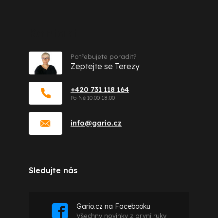
Kontakt
Potřebujete poradit?
Zeptejte se Terezy
+420 731 118 164
info
@
gario.cz
Sledujte nás
Gario.cz na Facebooku
Všechny novinky z první ruky