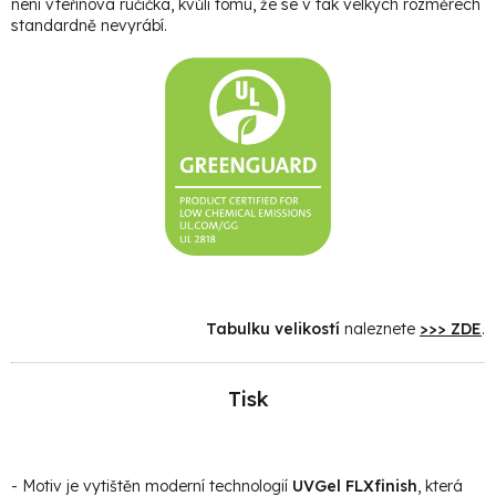
není vteřinová ručička, kvůli tomu, že se v tak velkých rozměrech
standardně nevyrábí.
Tabulku velikostí
naleznete
>>> ZDE
.
Tisk
- Motiv je vytištěn moderní technologií
UVGel FLXfinish
, která