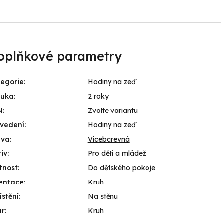
oplňkové parametry
egorie
:
Hodiny na zeď
ruka
:
2 roky
N
:
Zvolte variantu
ovedení
:
Hodiny na zeď
rva
:
Vícebarevná
iv
:
Pro děti a mládež
tnost
:
Do dětského pokoje
entace
:
Kruh
stění
:
Na stěnu
ar
:
Kruh