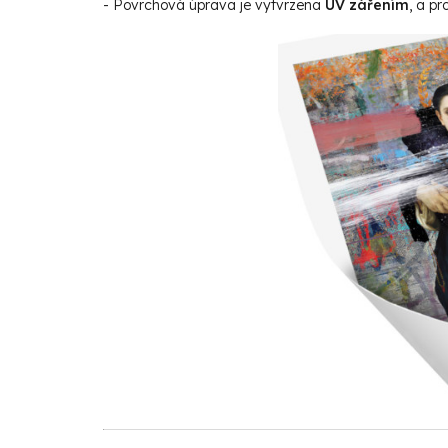
- Povrchová úprava je vytvrzena
UV zářením
, a p