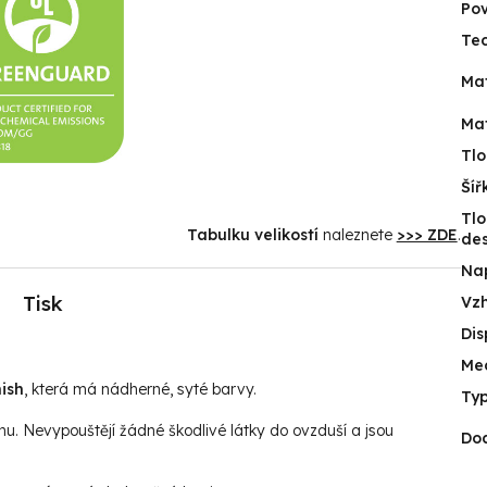
Po
Tec
Mat
Mat
Tlo
Šíř
Tlo
Tabulku velikostí
naleznete
>>> ZDE
.
de
Na
Tisk
Vz
Dis
Me
ish
, která má nádherné, syté barvy.
Typ
hu. Nevypouštějí žádné škodlivé látky do ovzduší a jsou
Do