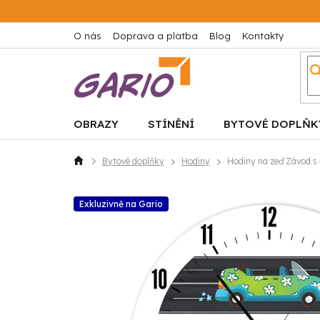
Přejít
na
obsah
O nás
Doprava a platba
Blog
Kontakty
OBRAZY
STÍNĚNÍ
BYTOVÉ DOPLŇK
Bytové doplňky
Hodiny
Hodiny na zeď Závod s
Domů
Exkluzivně na Gario