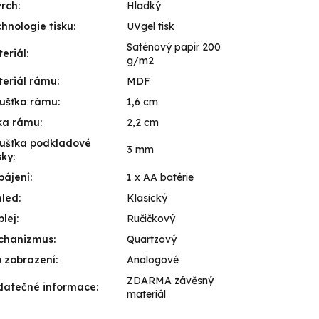
vrch
:
Hladký
hnologie tisku
:
UVgel tisk
Saténový papír 200
eriál
:
g/m2
eriál rámu
:
MDF
ušťka rámu
:
1,6 cm
ka rámu
:
2,2 cm
ušťka podkladové
3 mm
sky
:
pájení
:
1 x AA batérie
hled
:
Klasický
plej
:
Ručičkový
chanizmus
:
Quartzový
 zobrazení
:
Analogové
ZDARMA závěsný
datečné informace
:
materiál