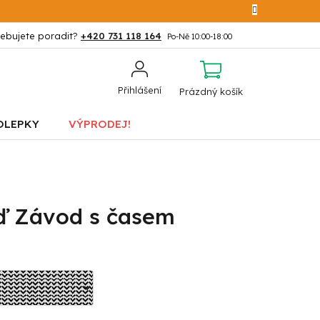
+420 731 118 164
NÁKUPNÍ
Přihlášení
Prázdný košík
KOŠÍK
OLEPKY
VÝPRODEJ!
ď Závod s časem