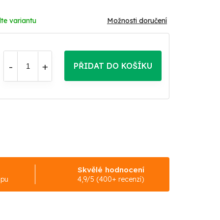
te variantu
Možnosti doručení
PŘIDAT DO KOŠÍKU
Skvělé hodnocení
upu
4,9/5 (400+ recenzí)