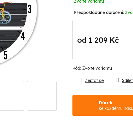
Zvolte variantu
Zvol
od
1 209 Kč
Měrná
cena:
Kód:
Zvolte variantu
Zeptat se
Sdílet
Dárek
ke každému nák