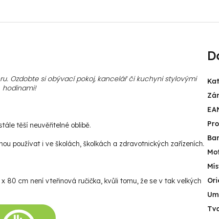
D
u. Ozdobte si obývací pokoj, kancelář či kuchyni stylovými
Kat
hodinami
!
Zá
EA
Pr
ále těší neuvěřitelné oblibě.
Ba
u používat i ve školách, školkách a zdravotnických zařízeních.
Mot
Mís
Ori
 80 cm není vteřinová ručička, kvůli tomu, že se v tak velkých
Umí
Tv