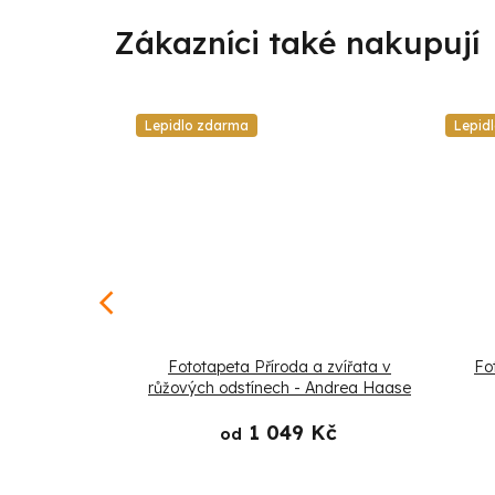
Lepidlo zdarma
Lepid
že růžový pták
Fototapeta Příroda a zvířata v
Fo
ea Haase
růžových odstínech - Andrea Haase
 Kč
1 049 Kč
od