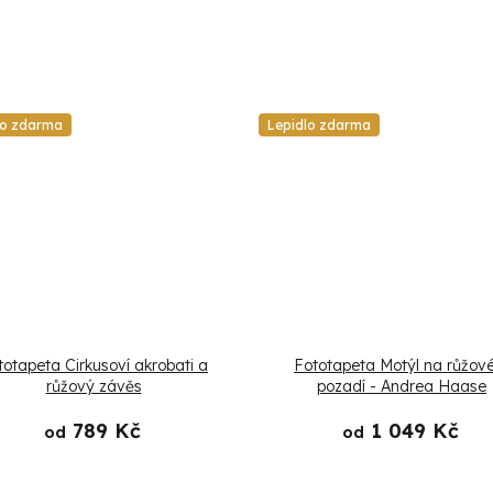
lo zdarma
Lepidlo zdarma
totapeta Cirkusoví akrobati a
Fototapeta Motýl na růžo
růžový závěs
pozadí - Andrea Haase
789 Kč
1 049 Kč
od
od