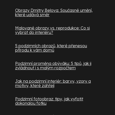
Obrazy Dmitry Belova: Současné umění,
které udává směr
Malované obrazy vs. reprodukce: Co si
vybrat do interiéru?
5 podzimních obrazů, které přenesou
přírodu k vám domů
Podzimní proměna obýváku: 5 tipů, jak ji
zvládnout i s malým rozpočtem
Jak na podzimní interiér: barvy, vzory a
motivy, které zahřejí
Podzimní fotoobraz: tipy, jak vyfotit
dokonalou fotku