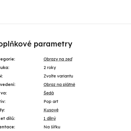
oplňkové parametry
egorie
:
Obrazy na zeď
ruka
:
2 roky
N
:
Zvolte variantu
ovedení
:
Obraz na plátně
rva
:
Šedá
iv
:
Pop art
dy
:
Kusové
et dílů
:
1 dílný
entace
:
Na šířku