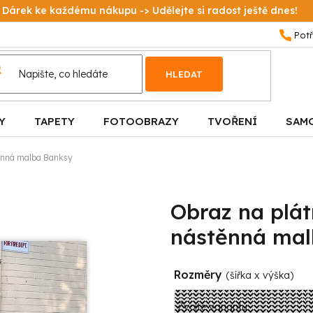
Dárek ke každému nákupu -> Udělejte si radost ještě dnes!
HLEDAT
Y
TAPETY
FOTOOBRAZY
TVOŘENÍ
SAM
těnná malba Banksy
Obraz na plát
nástěnná mal
Rozměry
(šířka x výška)