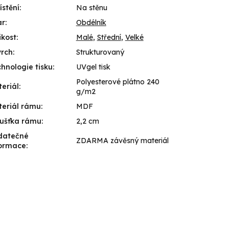
stění
:
Na stěnu
ar
:
Obdélník
ikost
:
Malé
,
Střední
,
Velké
vrch
:
Strukturovaný
hnologie tisku
:
UVgel tisk
Polyesterové plátno 240
eriál
:
g/m2
eriál rámu
:
MDF
ušťka rámu
:
2,2 cm
datečné
ZDARMA závěsný materiál
formace
: