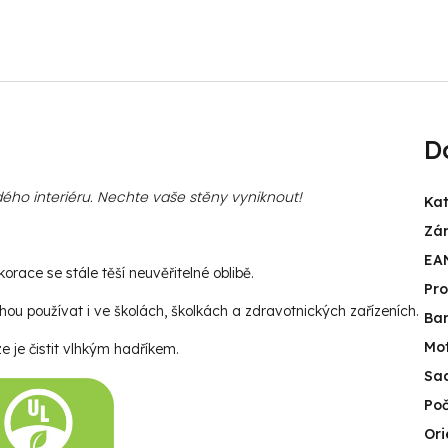
D
ého interiéru. Nechte vaše stěny vyniknout!
Kat
Zá
EA
race se stále těší neuvěřitelné oblibě.
Pr
u používat i ve školách, školkách a zdravotnických zařízeních.
Ba
Mot
e je čistit vlhkým hadříkem.
Sa
Poč
Ori