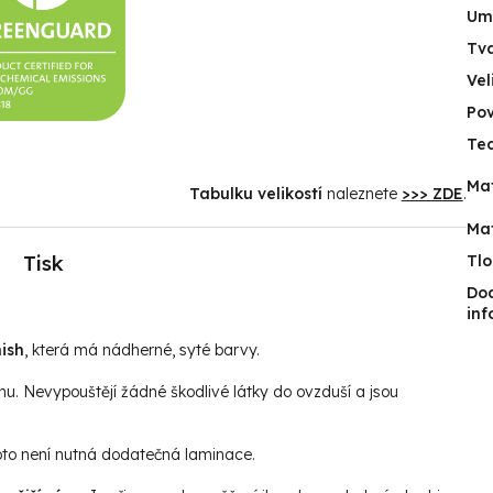
Umí
Tv
Vel
Po
Tec
Mat
Tabulku velikostí
naleznete
>>> ZDE
.
Mat
Tisk
Tlo
Do
in
ish
, která má nádherné, syté barvy.
hu. Nevypouštějí žádné škodlivé látky do ovzduší a jsou
roto není nutná dodatečná laminace.