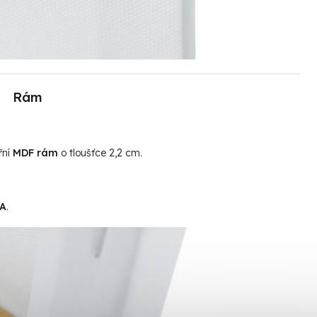
Rám
řní
MDF rám
o tloušťce 2,2 cm.
MA
.