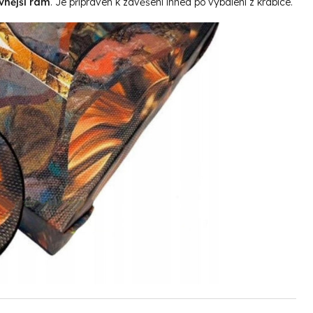
vnější rám
. Je připraven k zavěšení ihned po vybalení z krabice.