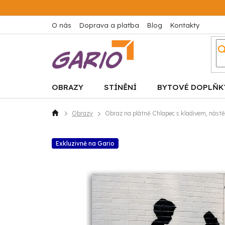
Přejít
na
obsah
O nás
Doprava a platba
Blog
Kontakty
OBRAZY
STÍNĚNÍ
BYTOVÉ DOPLŇK
Obrazy
Obraz na plátně Chlapec s kladivem, nás
Domů
Exkluzivně na Gario