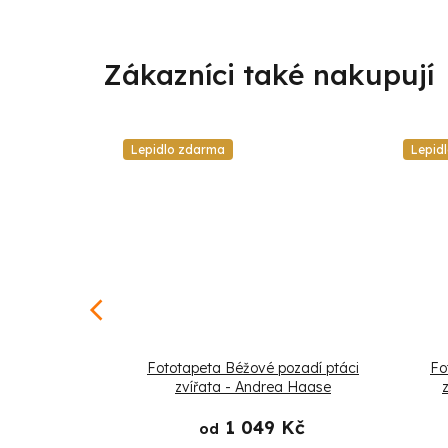
Lepidlo zdarma
Lepid
í akrobati a
Fototapeta Béžové pozadí ptáci
Fo
věs
zvířata - Andrea Haase
Kč
1 049 Kč
od