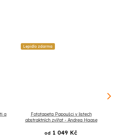
Lepidlo zdarma
Lepidlo zdarm
ti a
Fototapeta Papoušci v listech
Fototapeta
abstraktních zvířat - Andrea Haase
An
1 049 Kč
od
od