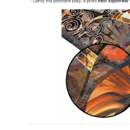
- Obraz má potištěné boky, a proto
není zapotřebí 