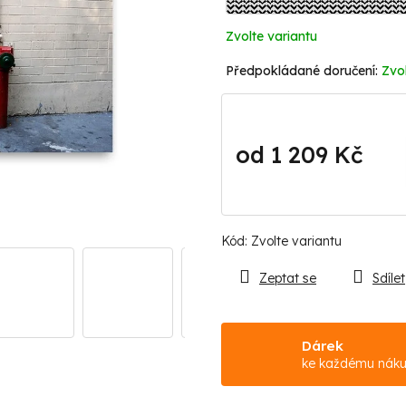
Zvolte variantu
Zvol
od
1 209 Kč
Měrná
cena:
Kód:
Zvolte variantu
Zeptat se
Sdílet
Dárek
ke každému nák