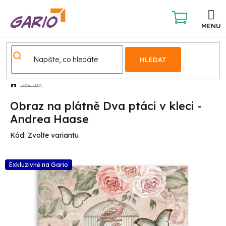
Přejít
na
obsah
NÁKUPNÍ
KOŠÍK
HLEDAT
Květiny
Obraz na plátně Dva ptáci v kleci -
Andrea Haase
Kód:
Zvolte variantu
Exkluzivně na Gario