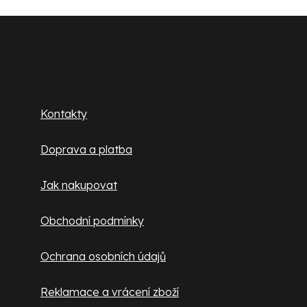
Z
á
p
Zákaznický servis
a
Kontakty
t
Doprava a platba
í
Jak nakupovat
Obchodní podmínky
Ochrana osobních údajů
Reklamace a vrácení zboží