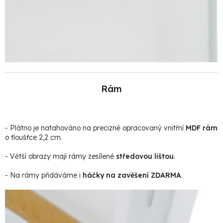
Rám
- Plátno je natahováno na precizně opracovaný vnitřní
MDF rám
o tloušťce 2,2 cm.
- Větší obrazy mají rámy zesílené
středovou lištou
.
- Na rámy přidáváme i
háčky na zavěšení ZDARMA
.