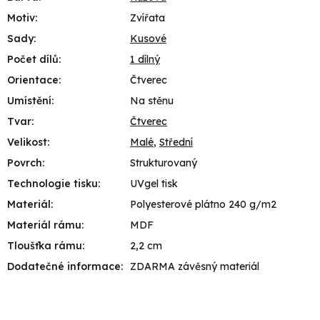
Motiv
:
Zvířata
Sady
:
Kusové
Počet dílů
:
1 dílný
Orientace
:
Čtverec
Umístění
:
Na stěnu
Tvar
:
Čtverec
Velikost
:
Malé
,
Střední
Povrch
:
Strukturovaný
Technologie tisku
:
UVgel tisk
Materiál
:
Polyesterové plátno 240 g/m2
Materiál rámu
:
MDF
Tloušťka rámu
:
2,2 cm
Dodatečné informace
:
ZDARMA závěsný materiál