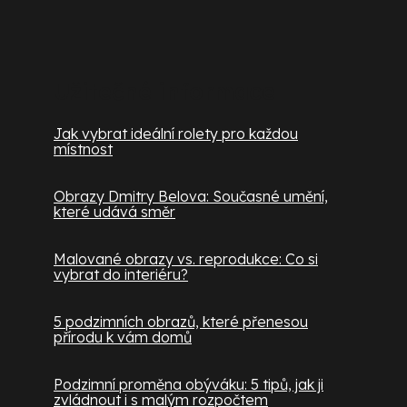
Užitečné informace
Jak vybrat ideální rolety pro každou
místnost
Obrazy Dmitry Belova: Současné umění,
které udává směr
Malované obrazy vs. reprodukce: Co si
vybrat do interiéru?
5 podzimních obrazů, které přenesou
přírodu k vám domů
Podzimní proměna obýváku: 5 tipů, jak ji
zvládnout i s malým rozpočtem