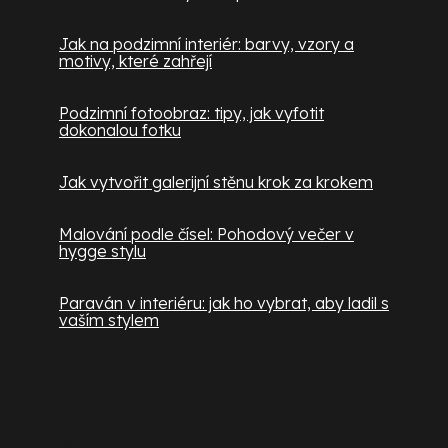
Jak na podzimní interiér: barvy, vzory a
motivy, které zahřejí
Podzimní fotoobraz: tipy, jak vyfotit
dokonalou fotku
Jak vytvořit galerijní stěnu krok za krokem
Malování podle čísel: Pohodový večer v
hygge stylu
Paraván v interiéru: jak ho vybrat, aby ladil s
vaším stylem
Kontakt