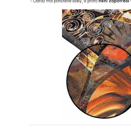
- Obraz má potištěné boky, a proto
není zapotřebí 