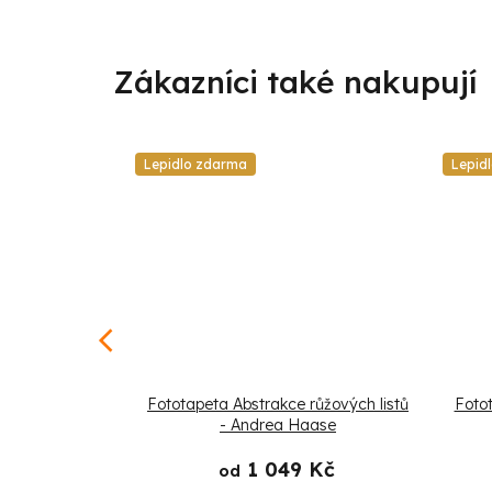
Lepidlo zdarma
Lepid
strakt klece -
Fototapeta Abstrakce růžových listů
Fotot
ase
- Andrea Haase
 Kč
1 049 Kč
od