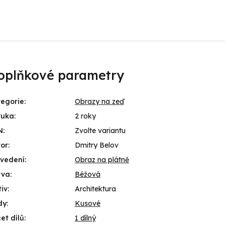
oplňkové parametry
egorie
:
Obrazy na zeď
ruka
:
2 roky
N
:
Zvolte variantu
or
:
Dmitry Belov
ovedení
:
Obraz na plátně
rva
:
Béžová
iv
:
Architektura
dy
:
Kusové
et dílů
:
1 dílný