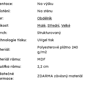
entace
:
Na výšku
stění
:
Na stěnu
ar
:
Obdélník
ikost
:
Malé
,
Střední
,
Velké
vrch
:
Strukturovaný
hnologie tisku
:
UVgel tisk
Polyesterové plátno 240
eriál
:
g/m2
eriál rámu
:
MDF
ušťka rámu
:
2,2 cm
datečné
ZDARMA závěsný materiál
formace
: