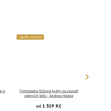
Lepidlo zdarma
Lepidlo zdarm
e a
Fototapeta Růžové květy na pozadí
Fototapeta 
zelených listů - Andrea Haase
z
1 319 Kč
od
o