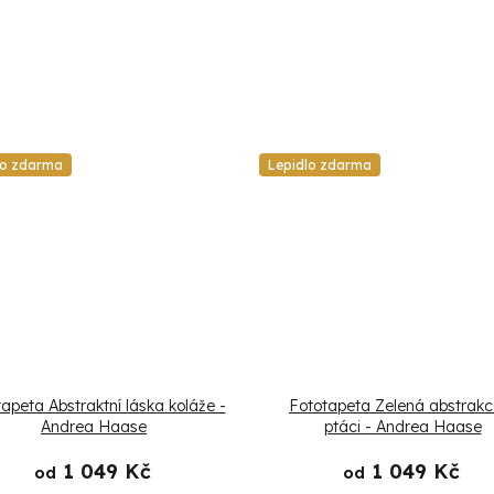
lo zdarma
Lepidlo zdarma
apeta Abstraktní láska koláže -
Fototapeta Zelená abstrakc
Andrea Haase
ptáci - Andrea Haase
1 049 Kč
1 049 Kč
od
od