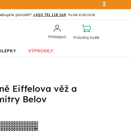
+420 731 118 164
NÁKUPNÍ
Přihlášení
Prázdný košík
KOŠÍK
OLEPKY
VÝPRODEJ!
ně Eiffelova věž a
mitry Belov