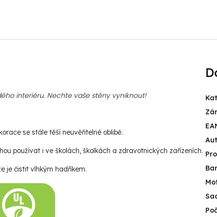
D
ého interiéru. Nechte vaše stěny vyniknout!
Kat
Zá
EA
race se stále těší neuvěřitelné oblibě.
Aut
u používat i ve školách, školkách a zdravotnických zařízeních.
Pr
Ba
e je čistit vlhkým hadříkem.
Mot
Sa
Poč