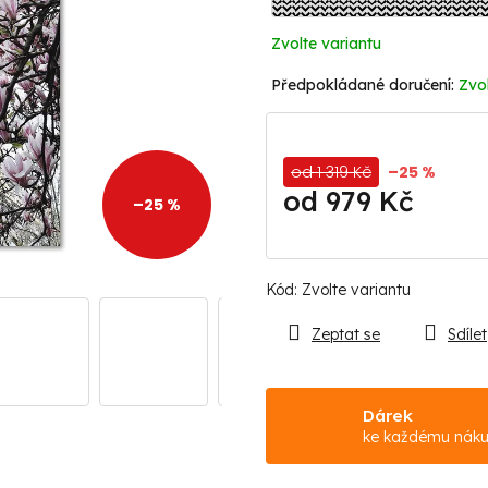
Zvolte variantu
Zvol
od 1 319 Kč
–25 %
od
979 Kč
–25 %
Měrná
cena:
Kód:
Zvolte variantu
Zeptat se
Sdílet
Dárek
ke každému nák