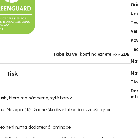
Ori
Umí
Tv
Vel
Po
Tec
Tabulku velikostí
naleznete
>>> ZDE
.
Mat
Tisk
Mat
Tlo
Do
in
ish
, která má nádherné, syté barvy.
hu. Nevypouštějí žádné škodlivé látky do ovzduší a jsou
roto není nutná dodatečná laminace.