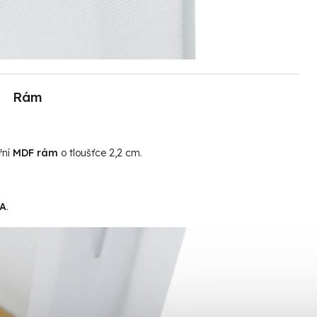
Rám
řní
MDF rám
o tloušťce 2,2 cm.
MA
.