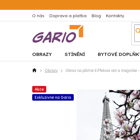
Přejít
na
obsah
O nás
Doprava a platba
Blog
Kontakty
OBRAZY
STÍNĚNÍ
BYTOVÉ DOPLŇK
Obrazy
Obraz na plátně Eiffelova věž a magnólie 
Domů
Akce
Exkluzivně na Gario