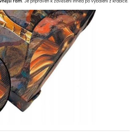
vnější rám
. Je připraven k zavěšení ihned po vybalení z krabice.