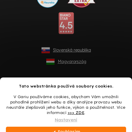
Slovenská republika
Magyarország
Tato webstránka používá soubory cookies.
V Gariu používáme cookies, abychom Vám umožnili
pohodlné prohlížení webu a díky analýze provozu webu
neustále zlepšovali jeho funkce, výkon a použitelnost. Více
informací
>>> ZDE
.
Vytvořil Shoptet
Nastavení
Souhlasím