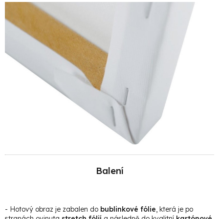
Balení
- Hotový obraz je zabalen do
bublinkové fólie
, která je po
stranách ovinuta
stretch fólií
a následně do kvalitní
kartónové