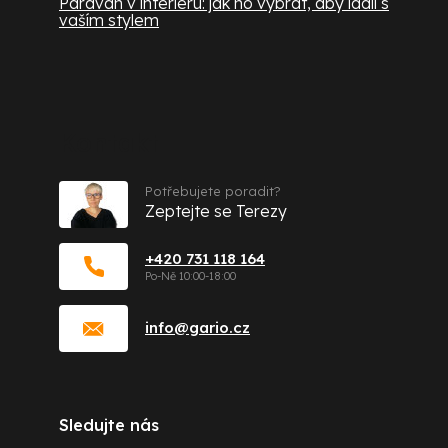
Paraván v interiéru: jak ho vybrat, aby ladil s
vaším stylem
Kontakt
Potřebujete poradit?
Zeptejte se Terezy
+420 731 118 164
info
@
gario.cz
Sledujte nás