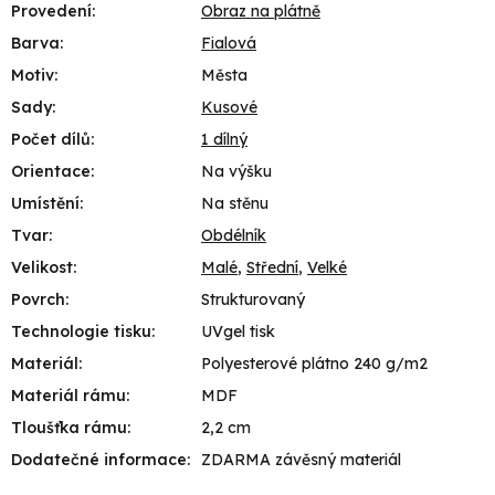
Provedení
:
Obraz na plátně
Barva
:
Fialová
Motiv
:
Města
Sady
:
Kusové
Počet dílů
:
1 dílný
Orientace
:
Na výšku
Umístění
:
Na stěnu
Tvar
:
Obdélník
Velikost
:
Malé
,
Střední
,
Velké
Povrch
:
Strukturovaný
Technologie tisku
:
UVgel tisk
Materiál
:
Polyesterové plátno 240 g/m2
Materiál rámu
:
MDF
Tloušťka rámu
:
2,2 cm
Dodatečné informace
:
ZDARMA závěsný materiál