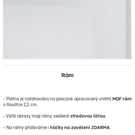
Rám
- Plátno je natahováno na precizně opracovaný vnitřní
MDF rám
o tloušťce 2,2 cm.
- Větší obrazy mají rámy zesílené
středovou lištou
.
- Na rámy přidáváme i
háčky na zavěšení ZDARMA
.