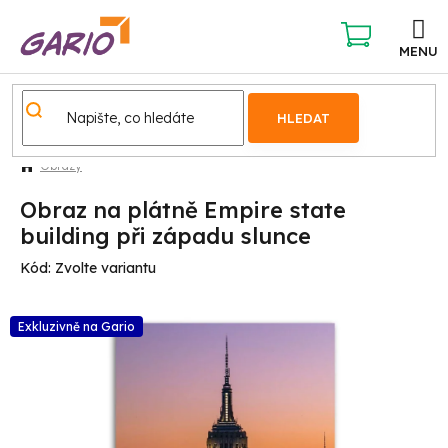
Přejít
na
obsah
NÁKUPNÍ
KOŠÍK
HLEDAT
Obrazy
Obraz na plátně Empire state
building při západu slunce
Kód:
Zvolte variantu
Exkluzivně na Gario