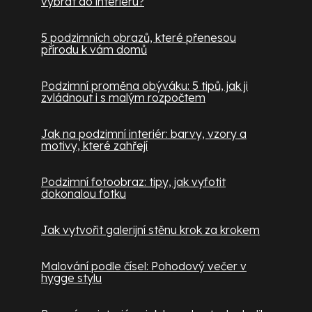
vybrat do interiéru?
5 podzimních obrazů, které přenesou
přírodu k vám domů
Podzimní proměna obýváku: 5 tipů, jak ji
zvládnout i s malým rozpočtem
Jak na podzimní interiér: barvy, vzory a
motivy, které zahřejí
Podzimní fotoobraz: tipy, jak vyfotit
dokonalou fotku
Jak vytvořit galerijní stěnu krok za krokem
Malování podle čísel: Pohodový večer v
hygge stylu