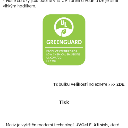
- Naše obrazy jsou odolné vůči UV záření a vodě a lze je čistit
vlhkým hadříkem.
Tabulku velikostí
naleznete
>>> ZDE
.
Tisk
- Motiv je vytištěn moderní technologií
UVGel FLXfinish
, která