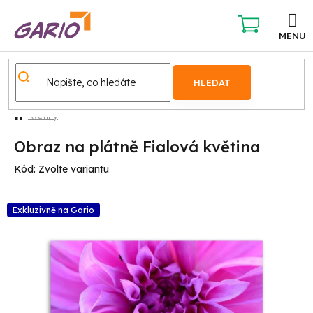
Přejít
na
obsah
NÁKUPNÍ
KOŠÍK
HLEDAT
Květiny
Obraz na plátně Fialová květina
Kód:
Zvolte variantu
Exkluzivně na Gario