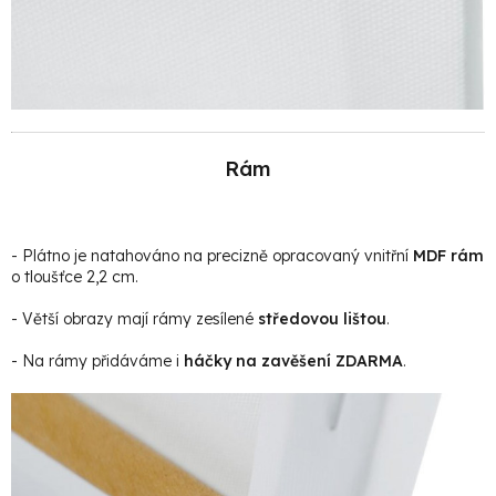
Rám
- Plátno je natahováno na precizně opracovaný vnitřní
MDF rám
o tloušťce 2,2 cm.
- Větší obrazy mají rámy zesílené
středovou lištou
.
- Na rámy přidáváme i
háčky na zavěšení ZDARMA
.