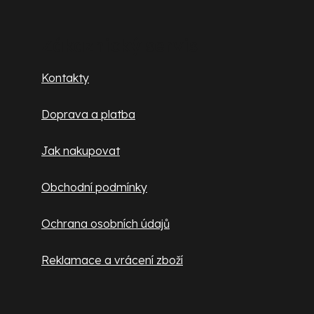
á
p
Zákaznický servis
a
Kontakty
t
Doprava a platba
í
Jak nakupovat
Obchodní podmínky
Ochrana osobních údajů
Reklamace a vrácení zboží