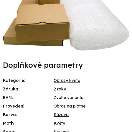
Doplňkové parametry
Kategorie
:
Obrazy květů
Záruka
:
2 roky
EAN
:
Zvolte variantu
Provedení
:
Obraz na plátně
Barva
:
Růžová
Motiv
:
Květy
Sady
:
Kusové