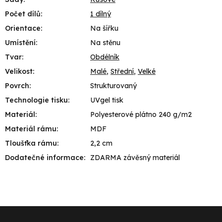
Počet dílů
:
1 dílný
Orientace
:
Na šířku
Umístění
:
Na stěnu
Tvar
:
Obdélník
Velikost
:
Malé
,
Střední
,
Velké
Povrch
:
Strukturovaný
Technologie tisku
:
UVgel tisk
Materiál
:
Polyesterové plátno 240 g/m2
Materiál rámu
:
MDF
Tloušťka rámu
:
2,2 cm
Dodatečné informace
:
ZDARMA závěsný materiál
Z