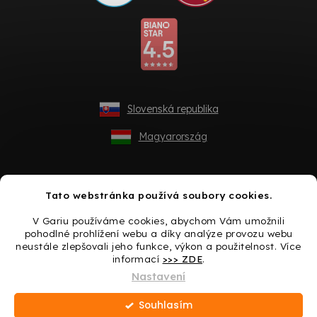
Slovenská republika
Magyarország
Tato webstránka používá soubory cookies.
V Gariu používáme cookies, abychom Vám umožnili
pohodlné prohlížení webu a díky analýze provozu webu
neustále zlepšovali jeho funkce, výkon a použitelnost. Více
informací
>>> ZDE
.
Vytvořil Shoptet
Nastavení
Souhlasím