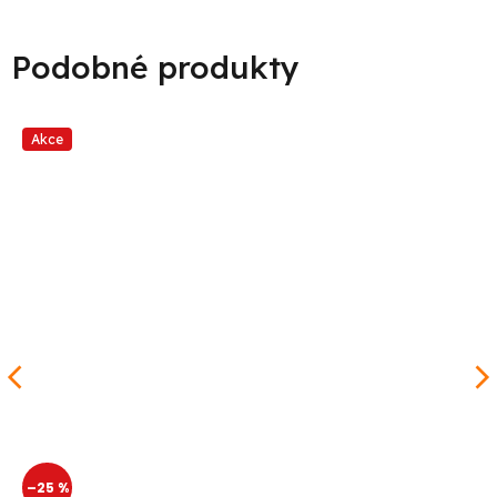
Akce
–25 %