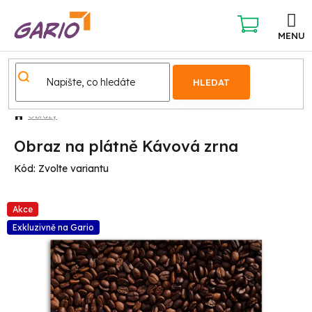
Přejít
na
obsah
NÁKUPNÍ
KOŠÍK
HLEDAT
Obrazy
Obraz na plátně Kávová zrna
Kód:
Zvolte variantu
Akce
Exkluzivně na Gario