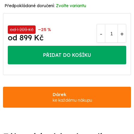
Zvolte variantu
od 1 209 Kč
–25 %
od
899 Kč
Měrná
cena:
PŘIDAT DO KOŠÍKU
Dárek
ke každému nákupu