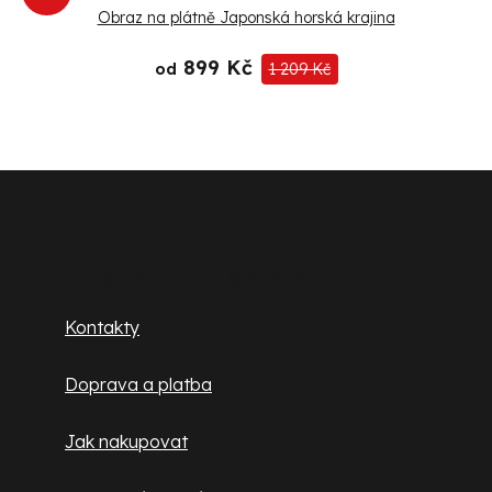
Obraz na plátně Japonská horská krajina
899 Kč
od
1 209 Kč
Z
á
p
Zákaznický servis
a
Kontakty
t
Doprava a platba
í
Jak nakupovat