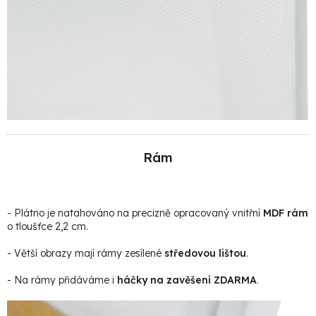
Rám
- Plátno je natahováno na precizně opracovaný vnitřní
MDF rám
o tloušťce 2,2 cm.
- Větší obrazy mají rámy zesílené
středovou lištou
.
- Na rámy přidáváme i
háčky na zavěšení ZDARMA
.