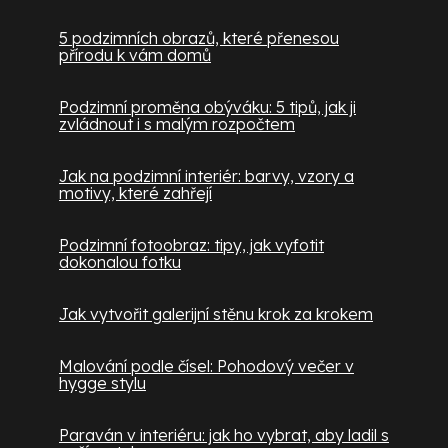
5 podzimních obrazů, které přenesou
přírodu k vám domů
Podzimní proměna obýváku: 5 tipů, jak ji
zvládnout i s malým rozpočtem
Jak na podzimní interiér: barvy, vzory a
motivy, které zahřejí
Podzimní fotoobraz: tipy, jak vyfotit
dokonalou fotku
Jak vytvořit galerijní stěnu krok za krokem
Malování podle čísel: Pohodový večer v
hygge stylu
Paraván v interiéru: jak ho vybrat, aby ladil s