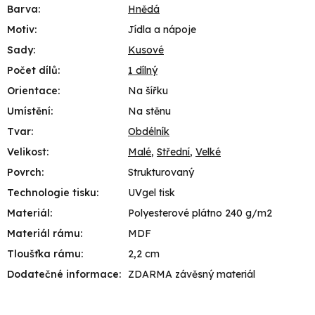
Barva
:
Hnědá
Motiv
:
Jídla a nápoje
Sady
:
Kusové
Počet dílů
:
1 dílný
Orientace
:
Na šířku
Umístění
:
Na stěnu
Tvar
:
Obdélník
Velikost
:
Malé
,
Střední
,
Velké
Povrch
:
Strukturovaný
Technologie tisku
:
UVgel tisk
Materiál
:
Polyesterové plátno 240 g/m2
Materiál rámu
:
MDF
Tloušťka rámu
:
2,2 cm
Dodatečné informace
:
ZDARMA závěsný materiál