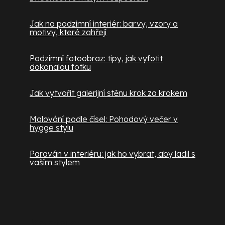
Jak na podzimní interiér: barvy, vzory a
motivy, které zahřejí
Podzimní fotoobraz: tipy, jak vyfotit
dokonalou fotku
Jak vytvořit galerijní stěnu krok za krokem
Malování podle čísel: Pohodový večer v
hygge stylu
Paraván v interiéru: jak ho vybrat, aby ladil s
vaším stylem
Kontakt