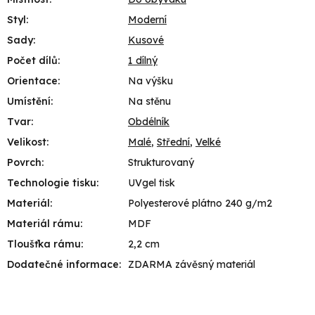
Styl
:
Moderní
Sady
:
Kusové
Počet dílů
:
1 dílný
Orientace
:
Na výšku
Umístění
:
Na stěnu
Tvar
:
Obdélník
Velikost
:
Malé
,
Střední
,
Velké
Povrch
:
Strukturovaný
Technologie tisku
:
UVgel tisk
Materiál
:
Polyesterové plátno 240 g/m2
Materiál rámu
:
MDF
Tloušťka rámu
:
2,2 cm
Dodatečné informace
:
ZDARMA závěsný materiál