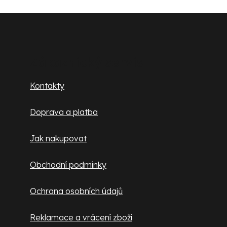
Z
á
p
Zákaznický servis
a
Kontakty
t
Doprava a platba
í
Jak nakupovat
Obchodní podmínky
Ochrana osobních údajů
Reklamace a vrácení zboží