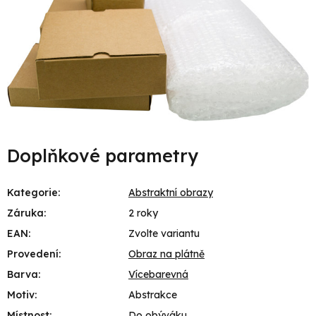
Doplňkové parametry
Kategorie
:
Abstraktní obrazy
Záruka
:
2 roky
EAN
:
Zvolte variantu
Provedení
:
Obraz na plátně
Barva
:
Vícebarevná
Motiv
:
Abstrakce
Místnost
:
Do obýváku