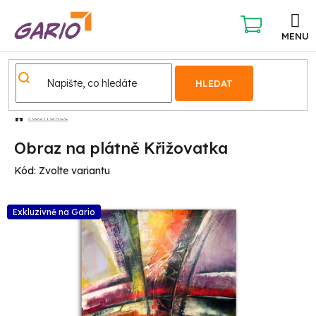
Přejít
na
obsah
NÁKUPNÍ
KOŠÍK
HLEDAT
Abstrakce
Obraz na plátně Křižovatka
Kód:
Zvolte variantu
Exkluzivně na Gario