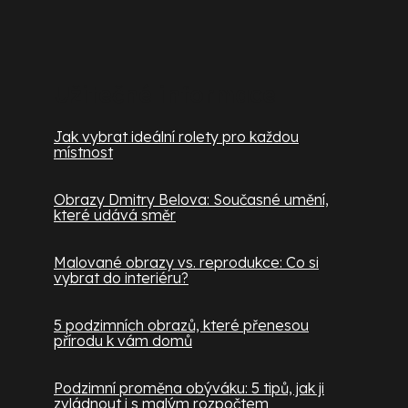
Užitečné informace
Jak vybrat ideální rolety pro každou
místnost
Obrazy Dmitry Belova: Současné umění,
které udává směr
Malované obrazy vs. reprodukce: Co si
vybrat do interiéru?
5 podzimních obrazů, které přenesou
přírodu k vám domů
Podzimní proměna obýváku: 5 tipů, jak ji
zvládnout i s malým rozpočtem