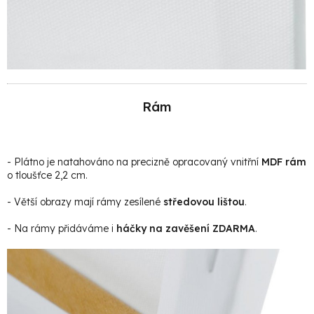
Rám
- Plátno je natahováno na precizně opracovaný vnitřní
MDF rám
o tloušťce 2,2 cm.
- Větší obrazy mají rámy zesílené
středovou lištou
.
- Na rámy přidáváme i
háčky na zavěšení ZDARMA
.