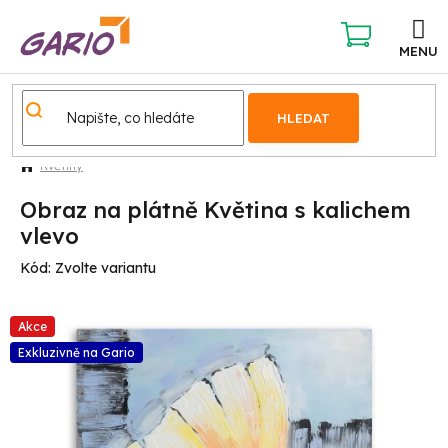
Přejít
na
obsah
NÁKUPNÍ
KOŠÍK
HLEDAT
Květiny
Obraz na plátně Květina s kalichem
vlevo
Kód:
Zvolte variantu
Akce
Exkluzivně na Gario