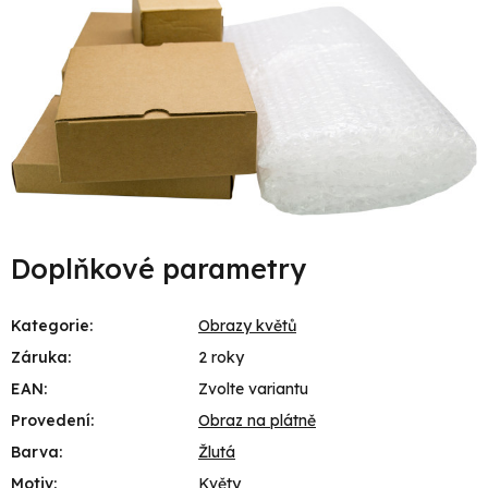
Doplňkové parametry
Kategorie
:
Obrazy květů
Záruka
:
2 roky
EAN
:
Zvolte variantu
Provedení
:
Obraz na plátně
Barva
:
Žlutá
Motiv
:
Květy