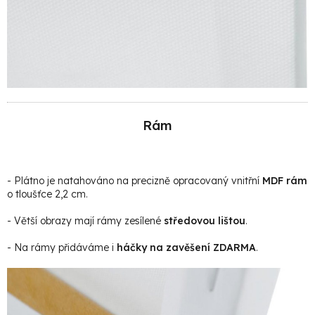
Rám
- Plátno je natahováno na precizně opracovaný vnitřní
MDF rám
o tloušťce 2,2 cm.
- Větší obrazy mají rámy zesílené
středovou lištou
.
- Na rámy přidáváme i
háčky na zavěšení ZDARMA
.