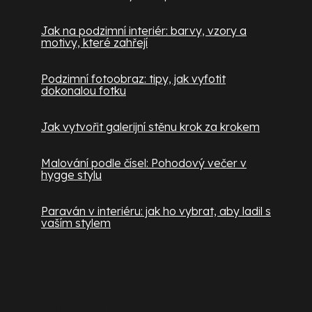
Jak na podzimní interiér: barvy, vzory a
motivy, které zahřejí
Podzimní fotoobraz: tipy, jak vyfotit
dokonalou fotku
Jak vytvořit galerijní stěnu krok za krokem
Malování podle čísel: Pohodový večer v
hygge stylu
Paraván v interiéru: jak ho vybrat, aby ladil s
vaším stylem
Kontakt