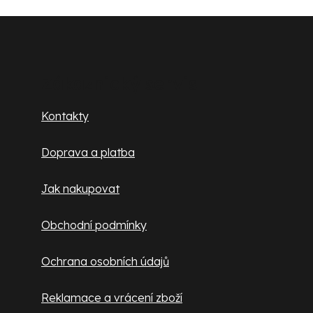
Z
á
p
Zákaznický servis
a
Kontakty
t
Doprava a platba
í
Jak nakupovat
Obchodní podmínky
Ochrana osobních údajů
Reklamace a vrácení zboží