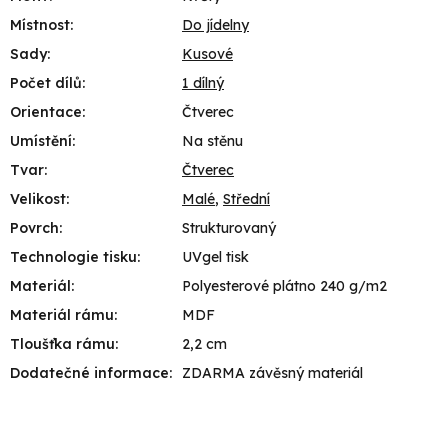
Místnost
:
Do jídelny
Sady
:
Kusové
Počet dílů
:
1 dílný
Orientace
:
Čtverec
Umístění
:
Na stěnu
Tvar
:
Čtverec
Velikost
:
Malé
,
Střední
Povrch
:
Strukturovaný
Technologie tisku
:
UVgel tisk
Materiál
:
Polyesterové plátno 240 g/m2
Materiál rámu
:
MDF
Tloušťka rámu
:
2,2 cm
Dodatečné informace
:
ZDARMA závěsný materiál