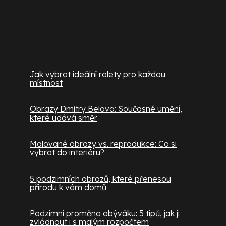
Užitečné informace
Jak vybrat ideální rolety pro každou
místnost
Obrazy Dmitry Belova: Současné umění,
které udává směr
Malované obrazy vs. reprodukce: Co si
vybrat do interiéru?
5 podzimních obrazů, které přenesou
přírodu k vám domů
Podzimní proměna obýváku: 5 tipů, jak ji
zvládnout i s malým rozpočtem