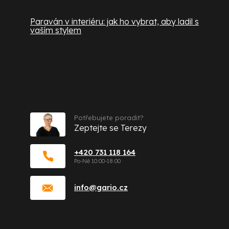
Paraván v interiéru: jak ho vybrat, aby ladil s
vaším stylem
Kontakt
Potřebujete poradit?
Zeptejte se Terezy
+420 731 118 164
info
@
gario.cz