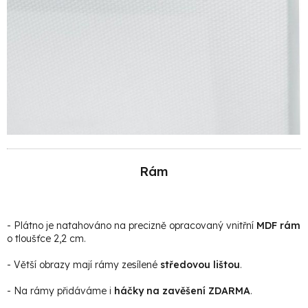
Rám
- Plátno je natahováno na precizně opracovaný vnitřní
MDF rám
o tloušťce 2,2 cm.
- Větší obrazy mají rámy zesílené
středovou lištou
.
- Na rámy přidáváme i
háčky na zavěšení ZDARMA
.