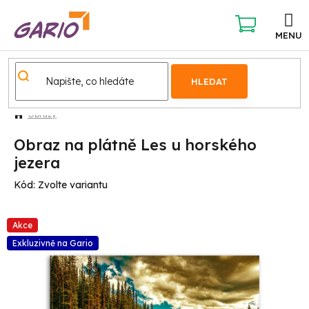
Přejít
na
obsah
NÁKUPNÍ
KOŠÍK
HLEDAT
Obrazy
Obraz na plátně Les u horského
jezera
Kód:
Zvolte variantu
Akce
Exkluzivně na Gario