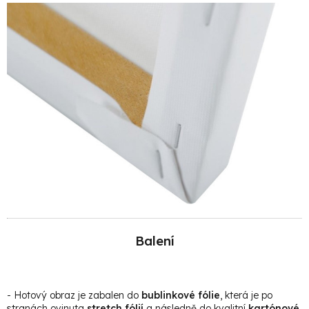
Balení
- Hotový obraz je zabalen do
bublinkové fólie
, která je po
stranách ovinuta
stretch fólií
a následně do kvalitní
kartónové