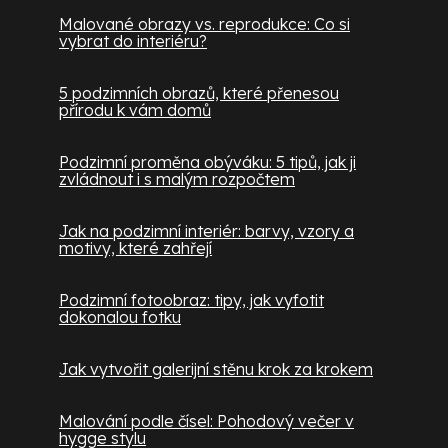
Malované obrazy vs. reprodukce: Co si
vybrat do interiéru?
5 podzimních obrazů, které přenesou
přírodu k vám domů
Podzimní proměna obýváku: 5 tipů, jak ji
zvládnout i s malým rozpočtem
Jak na podzimní interiér: barvy, vzory a
motivy, které zahřejí
Podzimní fotoobraz: tipy, jak vyfotit
dokonalou fotku
Jak vytvořit galerijní stěnu krok za krokem
Malování podle čísel: Pohodový večer v
hygge stylu