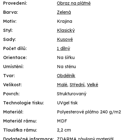
Provedení
:
Obraz na plátně
Barva
:
Zelená
Motiv
:
Krajina
Styl
:
Klasický
Sady
:
Kusové
Počet dílů
:
1 dílný
Orientace
:
Na šířku
Umístění
:
Na stěnu
Tvar
:
Obdélník
Velikost
:
Malé
,
Střední
,
Velké
Povrch
:
Strukturovaný
Technologie tisku
:
UVgel tisk
Materiál
:
Polyesterové plátno 240 g/m2
Materiál rámu
:
MDF
Tloušťka rámu
:
2,2 cm
Dodatečné informace
:
ZDARMA závěsný materiál