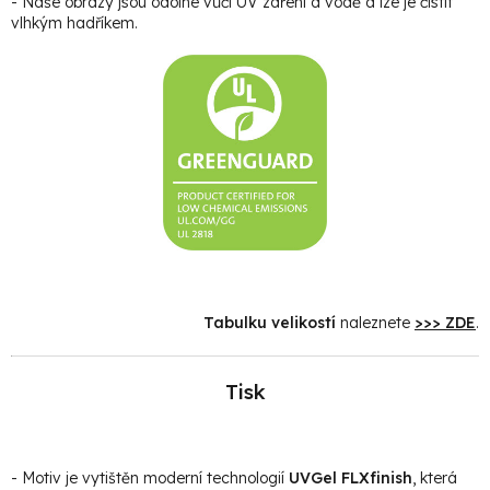
- Naše obrazy jsou odolné vůči UV záření a vodě a lze je čistit
vlhkým hadříkem.
Tabulku velikostí
naleznete
>>> ZDE
.
Tisk
- Motiv je vytištěn moderní technologií
UVGel FLXfinish
, která