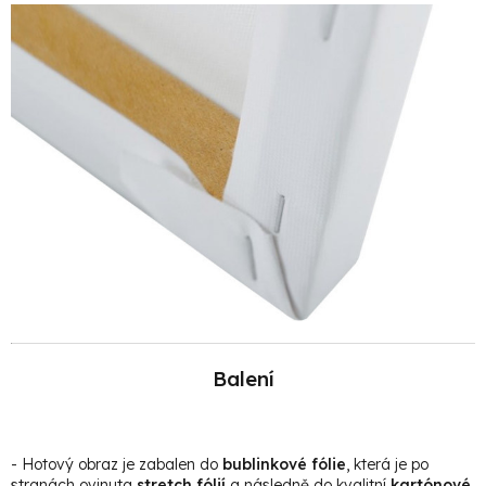
Balení
- Hotový obraz je zabalen do
bublinkové fólie
, která je po
stranách ovinuta
stretch fólií
a následně do kvalitní
kartónové