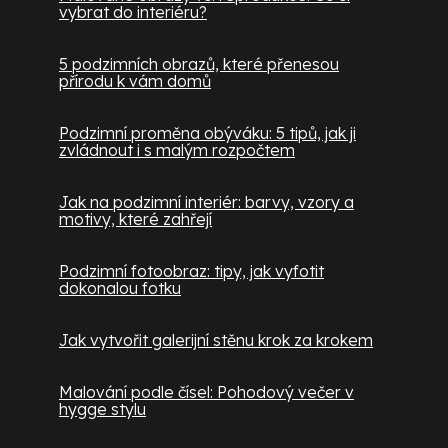
vybrat do interiéru?
5 podzimních obrazů, které přenesou
přírodu k vám domů
Podzimní proměna obýváku: 5 tipů, jak ji
zvládnout i s malým rozpočtem
Jak na podzimní interiér: barvy, vzory a
motivy, které zahřejí
Podzimní fotoobraz: tipy, jak vyfotit
dokonalou fotku
Jak vytvořit galerijní stěnu krok za krokem
Malování podle čísel: Pohodový večer v
hygge stylu