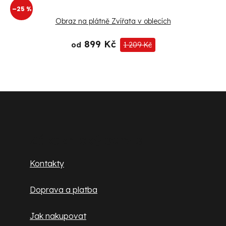
–25 %
Obraz na plátně Zvířata v oblecích
899 Kč
od
1 209 Kč
Z
á
p
Zákaznický servis
a
Kontakty
t
Doprava a platba
í
Jak nakupovat