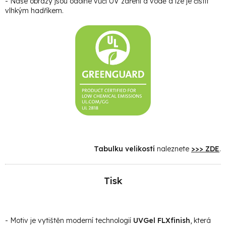
- Naše obrazy jsou odolné vůči UV záření a vodě a lze je čistit
vlhkým hadříkem.
Tabulku velikostí
naleznete
>>> ZDE
.
Tisk
- Motiv je vytištěn moderní technologií
UVGel FLXfinish
, která