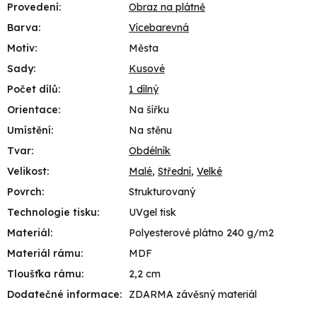
Provedení
:
Obraz na plátně
Barva
:
Vícebarevná
Motiv
:
Města
Sady
:
Kusové
Počet dílů
:
1 dílný
Orientace
:
Na šířku
Umístění
:
Na stěnu
Tvar
:
Obdélník
Velikost
:
Malé
,
Střední
,
Velké
Povrch
:
Strukturovaný
Technologie tisku
:
UVgel tisk
Materiál
:
Polyesterové plátno 240 g/m2
Materiál rámu
:
MDF
Tloušťka rámu
:
2,2 cm
Dodatečné informace
:
ZDARMA závěsný materiál