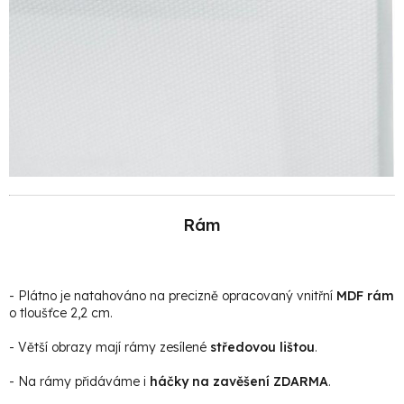
Rám
- Plátno je natahováno na precizně opracovaný vnitřní
MDF rám
o tloušťce 2,2 cm.
- Větší obrazy mají rámy zesílené
středovou lištou
.
- Na rámy přidáváme i
háčky na zavěšení ZDARMA
.