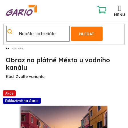
Přejít
na
obsah
NÁKUPNÍ
KOŠÍK
HLEDAT
Obrazy
Obraz na plátně Město u vodního
kanálu
Kód:
Zvolte variantu
Akce
Exkluzivně na Gario