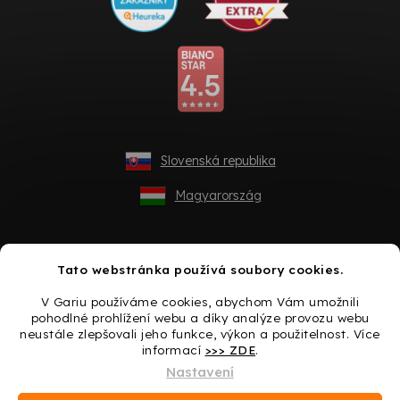
Slovenská republika
Magyarország
Tato webstránka používá soubory cookies.
V Gariu používáme cookies, abychom Vám umožnili
pohodlné prohlížení webu a díky analýze provozu webu
neustále zlepšovali jeho funkce, výkon a použitelnost. Více
informací
>>> ZDE
.
Vytvořil Shoptet
Nastavení