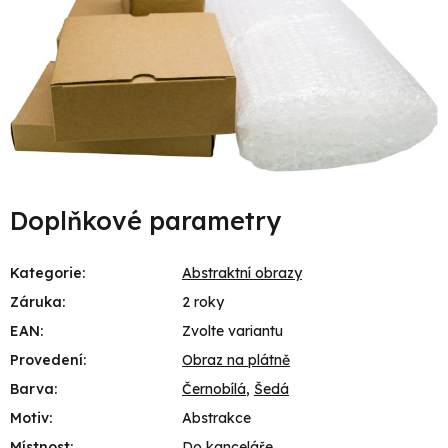
Doplňkové parametry
Kategorie
:
Abstraktní obrazy
Záruka
:
2 roky
EAN
:
Zvolte variantu
Provedení
:
Obraz na plátně
Barva
:
Černobílá
,
Šedá
Motiv
:
Abstrakce
Místnost
:
Do kanceláře