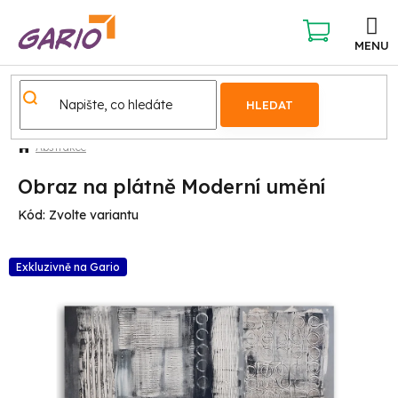
Přejít
na
obsah
NÁKUPNÍ
KOŠÍK
HLEDAT
Abstrakce
Obraz na plátně Moderní umění
Kód:
Zvolte variantu
Exkluzivně na Gario