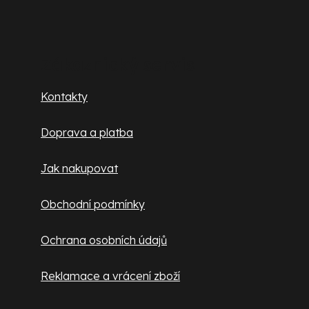
Z
á
p
Zákaznický servis
a
Kontakty
t
Doprava a platba
í
Jak nakupovat
Obchodní podmínky
Ochrana osobních údajů
Reklamace a vrácení zboží