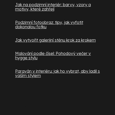
Jak na podzimní interiér: barvy, vzory a
motivy, které zahřejí
Podzimní fotoobraz: tipy, jak vyfotit
dokonalou fotku
Jak vytvořit galerijní stěnu krok za krokem
Malování podle čísel: Pohodový večer v
hygge stylu
Paraván v interiéru: jak ho vybrat, aby ladil s
vaším stylem
Kontakt