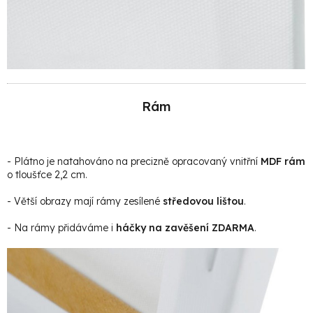
Rám
- Plátno je natahováno na precizně opracovaný vnitřní
MDF rám
o tloušťce 2,2 cm.
- Větší obrazy mají rámy zesílené
středovou lištou
.
- Na rámy přidáváme i
háčky na zavěšení ZDARMA
.