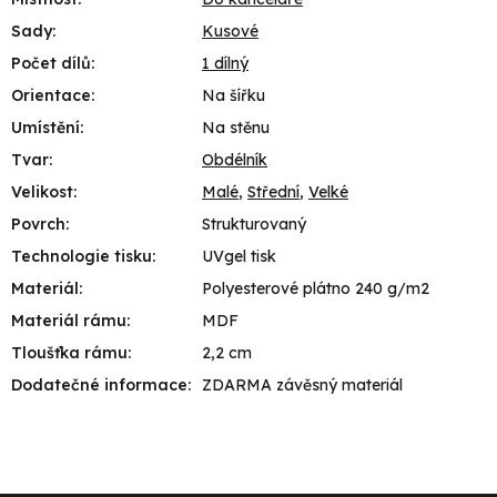
Sady
:
Kusové
Počet dílů
:
1 dílný
Orientace
:
Na šířku
Umístění
:
Na stěnu
Tvar
:
Obdélník
Velikost
:
Malé
,
Střední
,
Velké
Povrch
:
Strukturovaný
Technologie tisku
:
UVgel tisk
Materiál
:
Polyesterové plátno 240 g/m2
Materiál rámu
:
MDF
Tloušťka rámu
:
2,2 cm
Dodatečné informace
:
ZDARMA závěsný materiál