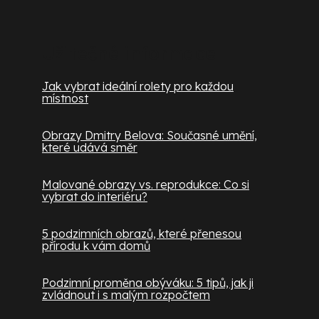
Užitečné informace
Jak vybrat ideální rolety pro každou
místnost
Obrazy Dmitry Belova: Současné umění,
které udává směr
Malované obrazy vs. reprodukce: Co si
vybrat do interiéru?
5 podzimních obrazů, které přenesou
přírodu k vám domů
Podzimní proměna obýváku: 5 tipů, jak ji
zvládnout i s malým rozpočtem