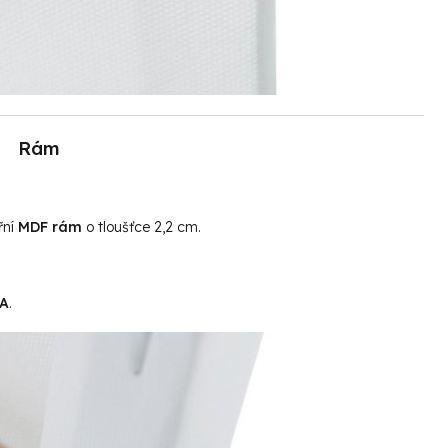
Rám
řní
MDF rám
o tloušťce 2,2 cm.
MA
.