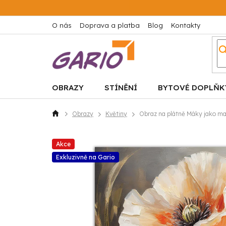
Přejít
na
obsah
O nás
Doprava a platba
Blog
Kontakty
OBRAZY
STÍNĚNÍ
BYTOVÉ DOPLŇK
Obrazy
Květiny
Obraz na plátně Máky jako m
Domů
Akce
Exkluzivně na Gario