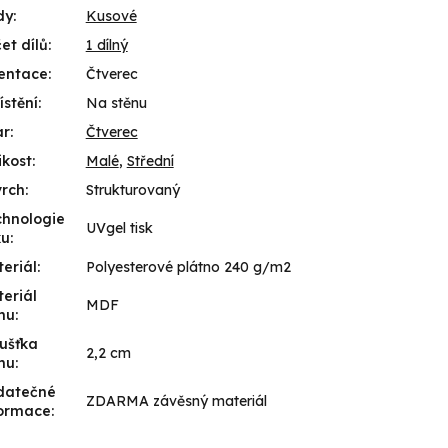
dy
:
Kusové
et dílů
:
1 dílný
entace
:
Čtverec
stění
:
Na stěnu
ar
:
Čtverec
ikost
:
Malé
,
Střední
vrch
:
Strukturovaný
hnologie
UVgel tisk
ku
:
eriál
:
Polyesterové plátno 240 g/m2
eriál
MDF
mu
:
ušťka
2,2 cm
mu
:
datečné
ZDARMA závěsný materiál
formace
: