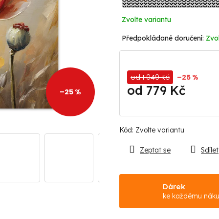
Zvolte variantu
Zvol
od 1 049 Kč
–25 %
od
779 Kč
–25 %
Měrná
cena:
Kód:
Zvolte variantu
Zeptat se
Sdílet
Dárek
ke každému nák