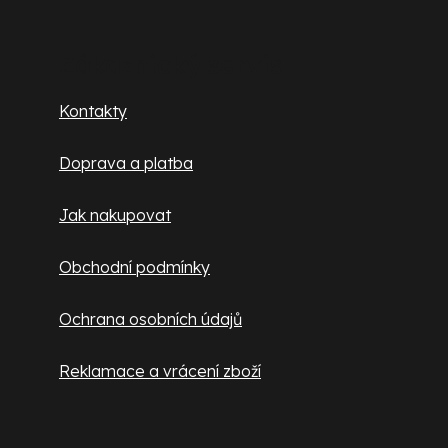
á
p
Zákaznický servis
a
Kontakty
t
Doprava a platba
í
Jak nakupovat
Obchodní podmínky
Ochrana osobních údajů
Reklamace a vrácení zboží