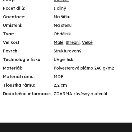
Počet dílů
:
1 dílný
Orientace
:
Na šířku
Umístění
:
Na stěnu
Tvar
:
Obdélník
Velikost
:
Malé
,
Střední
,
Velké
Povrch
:
Strukturovaný
Technologie tisku
:
UVgel tisk
Materiál
:
Polyesterové plátno 240 g/m2
Materiál rámu
:
MDF
Tloušťka rámu
:
2,2 cm
Dodatečné informace
:
ZDARMA závěsný materiál
Z