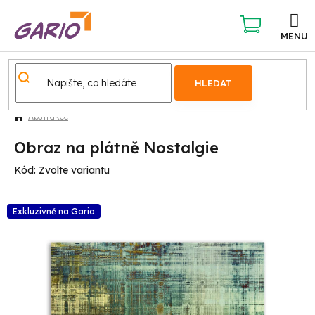
Přejít
na
obsah
NÁKUPNÍ
KOŠÍK
HLEDAT
Abstrakce
Obraz na plátně Nostalgie
Kód:
Zvolte variantu
Exkluzivně na Gario