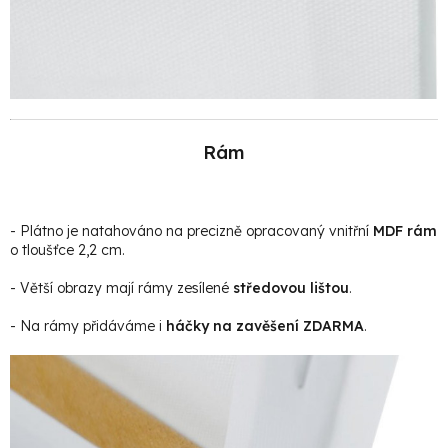
Rám
- Plátno je natahováno na precizně opracovaný vnitřní
MDF rám
o tloušťce 2,2 cm.
- Větší obrazy mají rámy zesílené
středovou lištou
.
- Na rámy přidáváme i
háčky na zavěšení ZDARMA
.