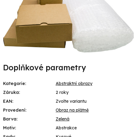
Doplňkové parametry
Kategorie
:
Abstraktní obrazy
Záruka
:
2 roky
EAN
:
Zvolte variantu
Provedení
:
Obraz na plátně
Barva
:
Zelená
Motiv
:
Abstrakce
Sady
:
Kusové