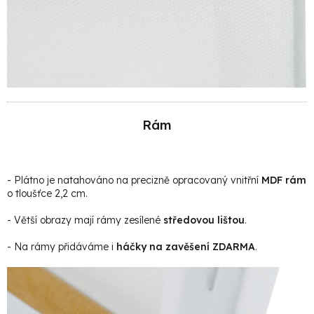
Rám
- Plátno je natahováno na precizně opracovaný vnitřní
MDF rám
o tloušťce 2,2 cm.
- Větší obrazy mají rámy zesílené
středovou lištou
.
- Na rámy přidáváme i
háčky na zavěšení ZDARMA
.