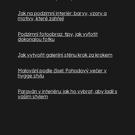
Jak na podzimní interiér: barvy, vzory a
motivy, které zahřejí
Podzimní fotoobraz: tipy, jak vyfotit
dokonalou fotku
Jak vytvořit galerijní stěnu krok za krokem
Malování podle čísel: Pohodový večer v
hygge stylu
Paraván v interiéru: jak ho vybrat, aby ladil s
vaším stylem
Kontakt