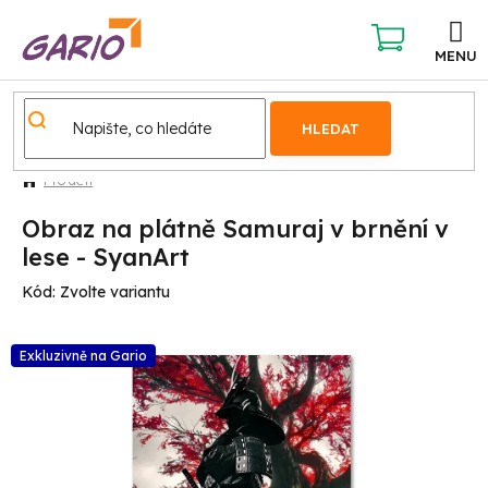
Přejít
na
obsah
NÁKUPNÍ
KOŠÍK
HLEDAT
Pro děti
Obraz na plátně Samuraj v brnění v
lese - SyanArt
Kód:
Zvolte variantu
Exkluzivně na Gario