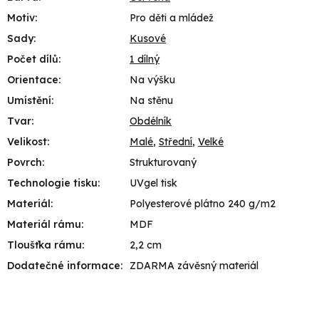
Motiv
:
Pro děti a mládež
Sady
:
Kusové
Počet dílů
:
1 dílný
Orientace
:
Na výšku
Umístění
:
Na stěnu
Tvar
:
Obdélník
Velikost
:
Malé
,
Střední
,
Velké
Povrch
:
Strukturovaný
Technologie tisku
:
UVgel tisk
Materiál
:
Polyesterové plátno 240 g/m2
Materiál rámu
:
MDF
Tloušťka rámu
:
2,2 cm
Dodatečné informace
:
ZDARMA závěsný materiál