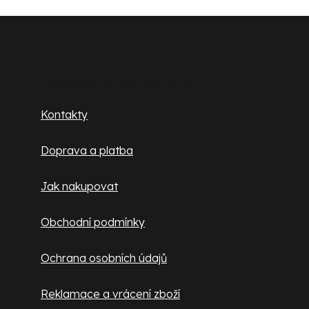
Z
á
p
Zákaznický servis
a
Kontakty
t
Doprava a platba
í
Jak nakupovat
Obchodní podmínky
Ochrana osobních údajů
Reklamace a vrácení zboží