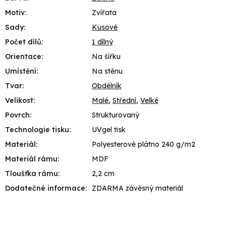
Motiv
:
Zvířata
Sady
:
Kusové
Počet dílů
:
1 dílný
Orientace
:
Na šířku
Umístění
:
Na stěnu
Tvar
:
Obdélník
Velikost
:
Malé
,
Střední
,
Velké
Povrch
:
Strukturovaný
Technologie tisku
:
UVgel tisk
Materiál
:
Polyesterové plátno 240 g/m2
Materiál rámu
:
MDF
Tloušťka rámu
:
2,2 cm
Dodatečné informace
:
ZDARMA závěsný materiál