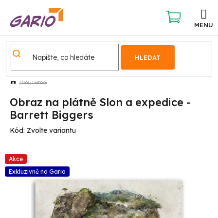
Přejít
na
obsah
NÁKUPNÍ
KOŠÍK
HLEDAT
Abstrakce
Obraz na plátně Slon a expedice -
Barrett Biggers
Kód:
Zvolte variantu
Akce
Exkluzivně na Gario