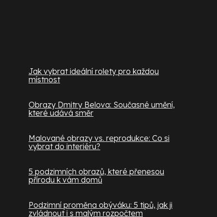
Užitečné informace
Jak vybrat ideální rolety pro každou
místnost
Obrazy Dmitry Belova: Současné umění,
které udává směr
Malované obrazy vs. reprodukce: Co si
vybrat do interiéru?
5 podzimních obrazů, které přenesou
přírodu k vám domů
Podzimní proměna obýváku: 5 tipů, jak ji
zvládnout i s malým rozpočtem