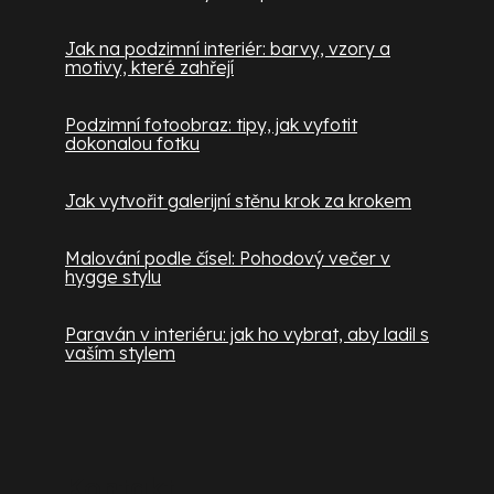
Jak na podzimní interiér: barvy, vzory a
motivy, které zahřejí
Podzimní fotoobraz: tipy, jak vyfotit
dokonalou fotku
Jak vytvořit galerijní stěnu krok za krokem
Malování podle čísel: Pohodový večer v
hygge stylu
Paraván v interiéru: jak ho vybrat, aby ladil s
vaším stylem
Kontakt