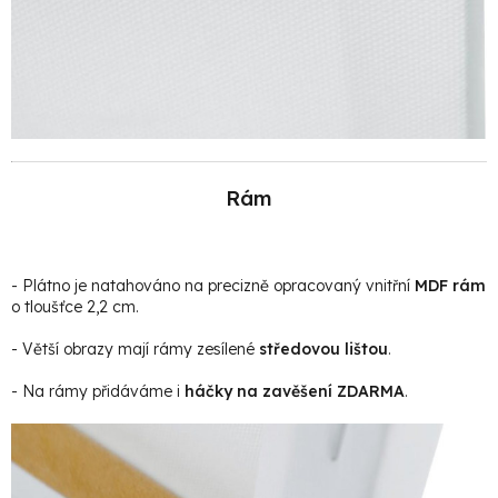
Rám
- Plátno je natahováno na precizně opracovaný vnitřní
MDF rám
o tloušťce 2,2 cm.
- Větší obrazy mají rámy zesílené
středovou lištou
.
- Na rámy přidáváme i
háčky na zavěšení ZDARMA
.