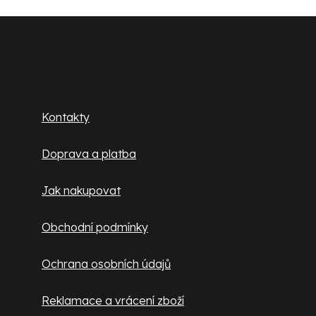
Z
á
p
Zákaznický servis
a
Kontakty
t
Doprava a platba
í
Jak nakupovat
Obchodní podmínky
Ochrana osobních údajů
Reklamace a vrácení zboží