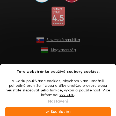
Slovenská republika
Magyarország
Tato webstránka používá soubory cookies.
V Gariu používáme cookies, abychom Vám umožnili
pohodlné prohlížení webu a díky analýze provozu webu
neustále zlepšovali jeho funkce, výkon a použitelnost. Více
informací
>>> ZDE
.
Vytvořil Shoptet
Nastavení
Souhlasím