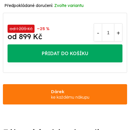
Zvolte variantu
od 1 209 Kč
–25 %
od
899 Kč
Měrná
cena:
PŘIDAT DO KOŠÍKU
Dárek
ke každému nákupu