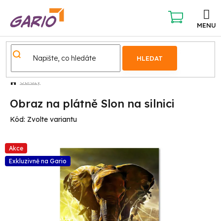
Přejít
na
obsah
NÁKUPNÍ
KOŠÍK
HLEDAT
Obrazy
Obraz na plátně Slon na silnici
Kód:
Zvolte variantu
Akce
Exkluzivně na Gario