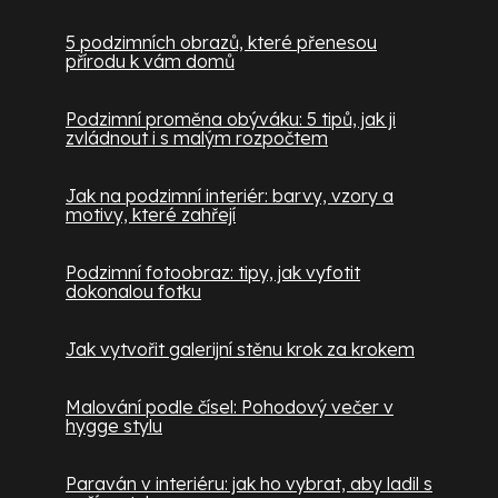
5 podzimních obrazů, které přenesou
přírodu k vám domů
Podzimní proměna obýváku: 5 tipů, jak ji
zvládnout i s malým rozpočtem
Jak na podzimní interiér: barvy, vzory a
motivy, které zahřejí
Podzimní fotoobraz: tipy, jak vyfotit
dokonalou fotku
Jak vytvořit galerijní stěnu krok za krokem
Malování podle čísel: Pohodový večer v
hygge stylu
Paraván v interiéru: jak ho vybrat, aby ladil s