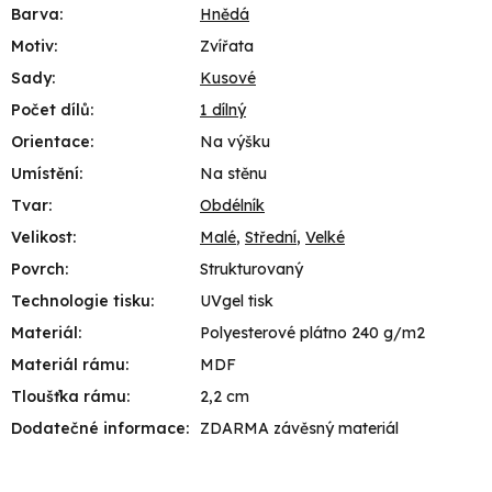
Barva
:
Hnědá
Motiv
:
Zvířata
Sady
:
Kusové
Počet dílů
:
1 dílný
Orientace
:
Na výšku
Umístění
:
Na stěnu
Tvar
:
Obdélník
Velikost
:
Malé
,
Střední
,
Velké
Povrch
:
Strukturovaný
Technologie tisku
:
UVgel tisk
Materiál
:
Polyesterové plátno 240 g/m2
Materiál rámu
:
MDF
Tloušťka rámu
:
2,2 cm
Dodatečné informace
:
ZDARMA závěsný materiál