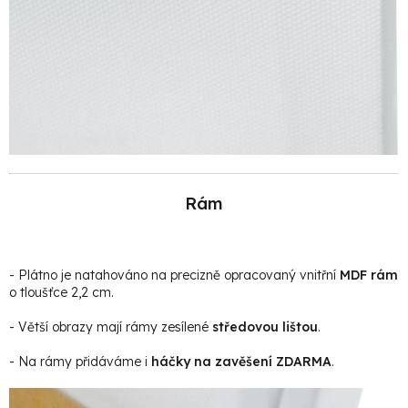
Rám
- Plátno je natahováno na precizně opracovaný vnitřní
MDF rám
o tloušťce 2,2 cm.
- Větší obrazy mají rámy zesílené
středovou lištou
.
- Na rámy přidáváme i
háčky na zavěšení ZDARMA
.