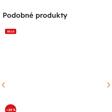
Akce
–25 %