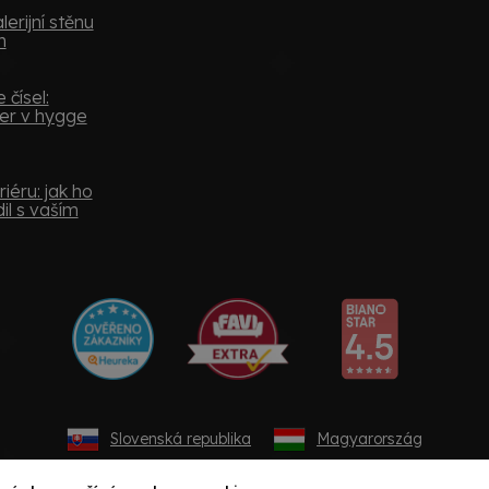
lerijní stěnu
m
 čísel:
er v hygge
iéru: jak ho
il s vaším
Slovenská republika
Magyarország