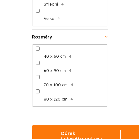
Střední
4
Velké
4
Rozměry
40 x 60 cm
4
60 x 90 cm
4
70 x 100 cm
4
80 x 120 cm
4
Dárek