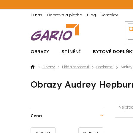
Přejít
na
obsah
O nás
Doprava a platba
Blog
Kontakty
OBRAZY
STÍNĚNÍ
BYTOVÉ DOPLŇK
Obrazy
Lidé a osobnosti
Osobnosti
Audrey
Domů
Obrazy Audrey Hepbur
P
Ř
Nejprod
o
a
Cena
s
z
1209
Kč
2889
Kč