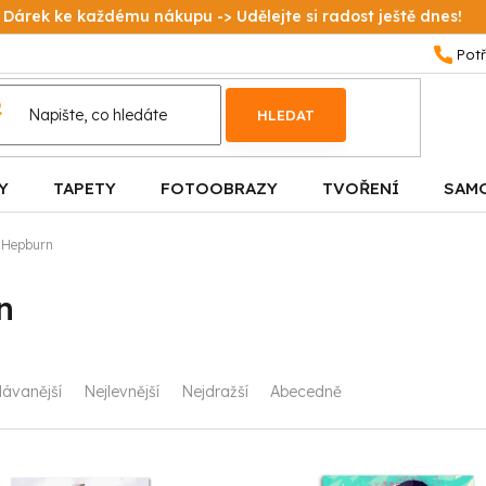
Dárek ke každému nákupu -> Udělejte si radost ještě dnes!
HLEDAT
Y
TAPETY
FOTOOBRAZY
TVOŘENÍ
SAM
 Hepburn
n
ávanější
Nejlevnější
Nejdražší
Abecedně