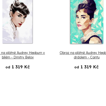
 na plátně Audrey Hepburn v
Obraz na plátně Audrey Hepb
bílém - Dmitry Belov
drdolem - Cantu
1 319 Kč
1 319 Kč
od
od