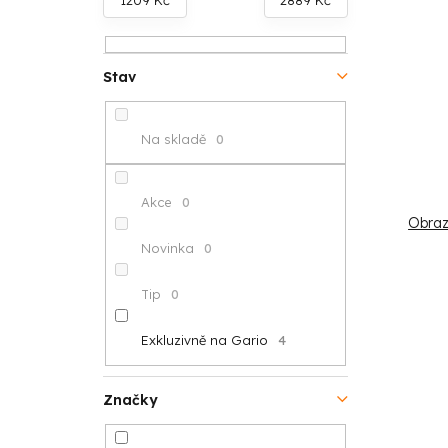
V
t
e
ý
r
n
p
Stav
a
í
i
n
p
Na skladě
0
s
n
r
p
í
o
Akce
0
Obraz
r
p
d
Novinka
0
o
a
u
Tip
0
d
n
k
Exkluzivně na Gario
4
u
e
t
k
l
ů
Značky
t