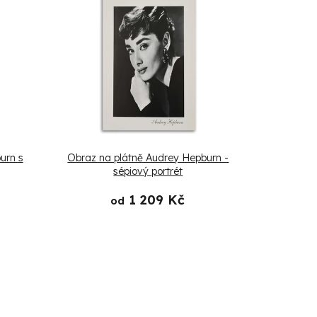
urn s
Obraz na plátně Audrey Hepburn -
sépiový portrét
1 209 Kč
od