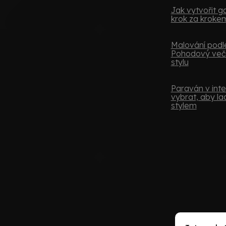
Jak vytvořit ga
krok za kroke
Malování podle
Pohodový več
stylu
Paraván v inter
vybrat, aby lad
stylem