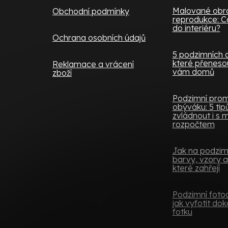
Malované obra
Obchodní podmínky
reprodukce: Co
do interiéru?
Ochrana osobních údajů
5 podzimních 
které přenesou
Reklamace a vrácení
vám domů
zboží
Podzimní pro
obýváku: 5 tipů,
zvládnout i s
rozpočtem
Jak na podzimní
barvy, vzory a
které zahřejí
Podzimní fotoo
jak vyfotit do
fotku