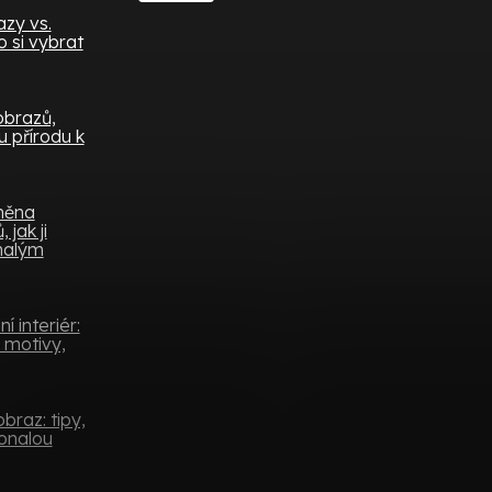
zy vs.
 si vybrat
obrazů,
 přírodu k
měna
 jak ji
 malým
 interiér:
 motivy,
braz: tipy,
konalou