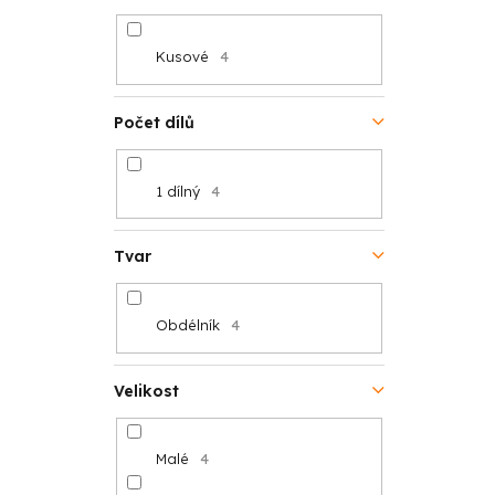
Kusové
4
Počet dílů
1 dílný
4
Tvar
Obdélník
4
Velikost
Malé
4