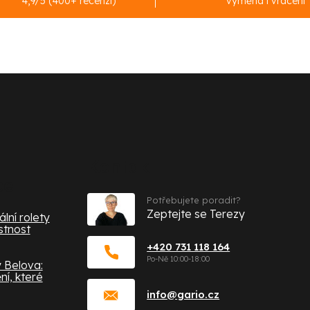
4,9/5 (400+ recenzí)
výměna i vrácení
Kontakt
ce
Potřebujete poradit?
Zeptejte se Terezy
lní rolety
stnost
+420 731 118 164
 Belova:
í, které
info
@
gario.cz