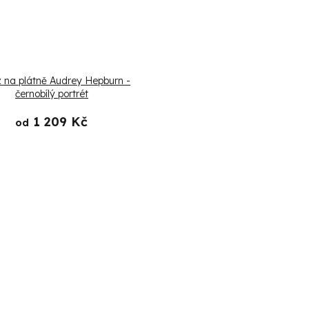
 na plátně Audrey Hepburn -
černobílý portrét
1 209 Kč
od
O
v
l
á
d
a
c
í