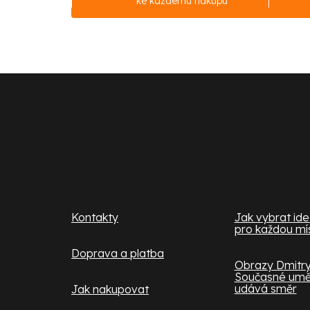
ke každému nákupu
Z
á
p
a
Zákaznický
Užitečné
servis
informa
t
í
Kontakty
Jak vybrat ideá
pro každou mí
Doprava a platba
Obrazy Dmitry
Současné uměn
udává směr
Jak nakupovat