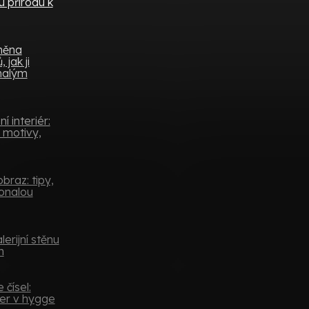
 přírodu k
měna
 jak ji
 malým
 interiér:
 motivy,
braz: tipy,
konalou
lerijní stěnu
m
 čísel:
er v hygge