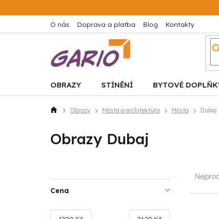
Přejít
na
obsah
O nás
Doprava a platba
Blog
Kontakty
OBRAZY
STÍNĚNÍ
BYTOVÉ DOPLŇK
Obrazy
Města a architektura
Města
Dubaj
Domů
Obrazy Dubaj
P
Ř
Nejprod
o
a
Cena
s
z
1209
Kč
2629
Kč