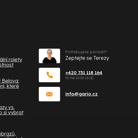
Kontakt
ce
Potřebujete poradit?
Zeptejte se Terezy
lní rolety
stnost
+420 731 118 164
 Belova:
í, které
info
@
gario.cz
zy vs.
 si vybrat
obrazů,