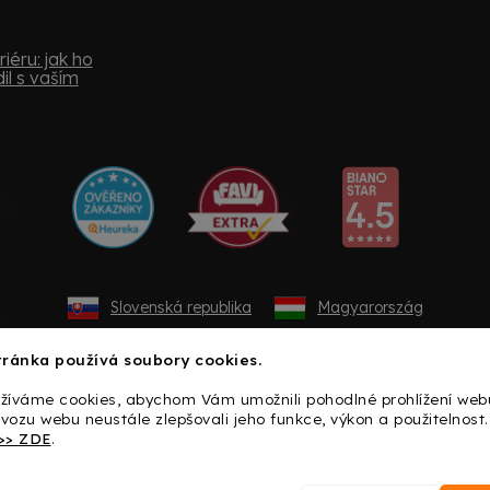
iéru: jak ho
il s vaším
Slovenská republika
Magyarország
ránka používá soubory cookies.
žíváme cookies, abychom Vám umožnili pohodlné prohlížení web
vozu webu neustále zlepšovali jeho funkce, výkon a použitelnost.
>> ZDE
.