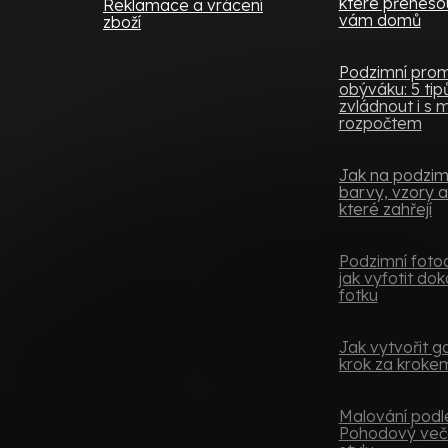
které přenesou
Reklamace a vrácení
vám domů
zboží
Podzimní pro
obýváku: 5 tipů,
zvládnout i s
rozpočtem
Jak na podzimní
barvy, vzory a
které zahřejí
Podzimní fotoo
jak vyfotit do
fotku
Jak vytvořit ga
krok za kroke
Malování podle
Pohodový več