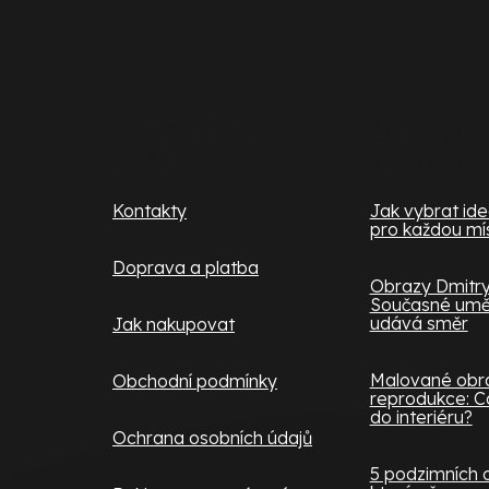
Z
á
p
a
Zákaznický
Užitečné
servis
informa
t
í
Kontakty
Jak vybrat ideá
pro každou mí
Doprava a platba
Obrazy Dmitry
Současné uměn
udává směr
Jak nakupovat
Malované obra
Obchodní podmínky
reprodukce: Co
do interiéru?
Ochrana osobních údajů
5 podzimních 