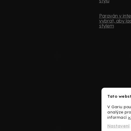
stylu
Paraván v inter
vybrat, aby lad
stylem
Tato webst
V Gariu pou
analýze pro
informací
>
Nastavení