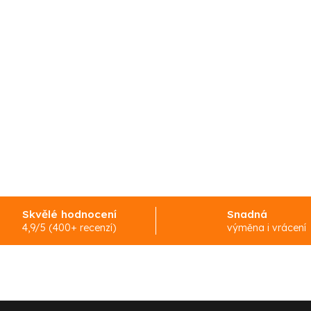
Skvělé hodnocení
Snadná
4,9/5 (400+ recenzí)
výměna i vrácení