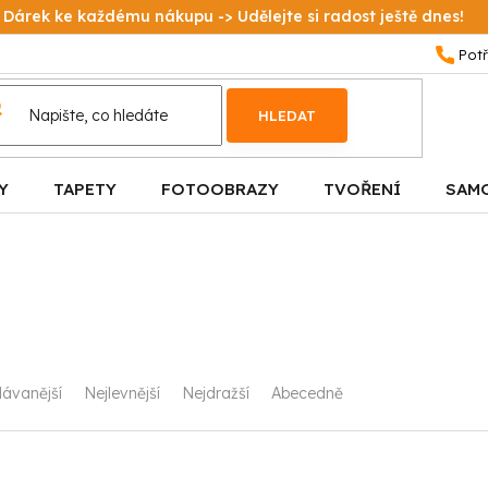
Dárek ke každému nákupu -> Udělejte si radost ještě dnes!
HLEDAT
Y
TAPETY
FOTOOBRAZY
TVOŘENÍ
SAM
ávanější
Nejlevnější
Nejdražší
Abecedně