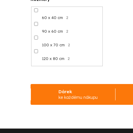
60 x 40 cm
2
90 x 60 cm
2
100 x 70 cm
2
120 x 80 cm
2
Dárek
ke každému nákupu