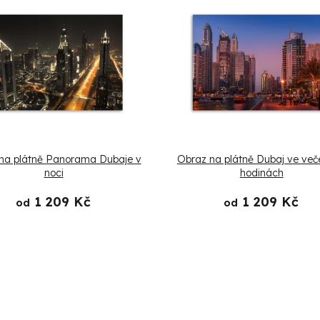
na plátně Panorama Dubaje v
Obraz na plátně Dubaj ve več
noci
hodinách
1 209 Kč
1 209 Kč
od
od
O
v
l
á