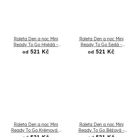
Roleta Den a noc Mini
Roleta Den a noc Mini
Ready To Go Hnědá -
Ready To Go Šedá -
Složená
Složená
521 Kč
521 Kč
od
od
Roleta Den a noc Mini
Roleta Den a noc Mini
Ready To Go Krémová -
Ready To Go Béžová -
Složená
Složená