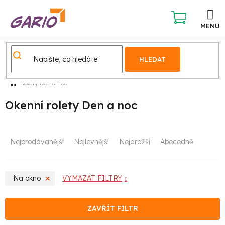
Přejít
na
obsah
NÁKUPNÍ
KOŠÍK
HLEDAT
Rolety Den a noc
Okenní rolety Den a noc
Ř
Nejprodávanější
Nejlevnější
Nejdražší
Abecedně
a
z
Na okno
VYMAZAT FILTRY
e
n
ZAVŘÍT FILTR