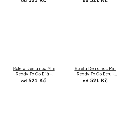
521 Kč
521 Kč
od
od
Roleta Den a noc Mini
Roleta Den a noc Mini
Ready To Go Bílá -
Ready To Go Ecru -
Složená
Složená
521 Kč
521 Kč
od
od