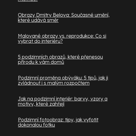
Obrazy Dmitry Belova: Současné umění,
které udává směr
Malované obrazy vs. reprodukce: Co si
vybrat do interiéru?
5 podzimních obrazů, které přenesou
přírodu k vám domů
Podzimní proměna obýváku: 5 tipů, jak ji
zvládnout i s malým rozpočtem
Jak na podzimní interiér: barvy, vzory a
motivy, které zahřejí
Podzimní fotoobraz: tipy, jak vyfotit
dokonalou fotku