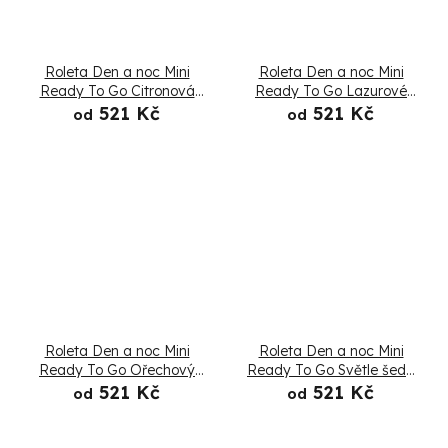
Roleta Den a noc Mini
Roleta Den a noc Mini
Ready To Go Citronová
Ready To Go Lazurové
limonáda - Složená
pobřeží - Složená
521 Kč
521 Kč
od
od
Roleta Den a noc Mini
Roleta Den a noc Mini
Ready To Go Ořechový
Ready To Go Světle šedá
krém - Složená
- Složená
521 Kč
521 Kč
od
od