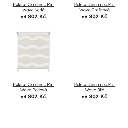
s
Roleta Den a noc Mini
Roleta Den a noc Mini
p
Wave Šedá
Wave Grafitová
802 Kč
802 Kč
od
od
r
o
d
u
k
t
Roleta Den a noc Mini
Roleta Den a noc Mini
ů
Wave Perlová
Wave Bílá
802 Kč
802 Kč
od
od