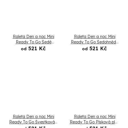
Roleta Den a noc Mini
Roleta Den a noc Mini
Ready To Go Šedé
Ready To Go Šedohnědá
marengo - Složená
- Složená
521 Kč
521 Kč
od
od
Roleta Den a noc Mini
Roleta Den a noc Mini
Ready To Go Švestková -
Ready To Go Písková pláž
Složená
- Složená