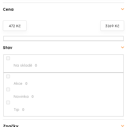
í
Cena
p
r
472
Kč
3169
Kč
o
d
Stav
u
Na skladě
0
k
t
Akce
0
ů
Novinka
0
Tip
0
Značky