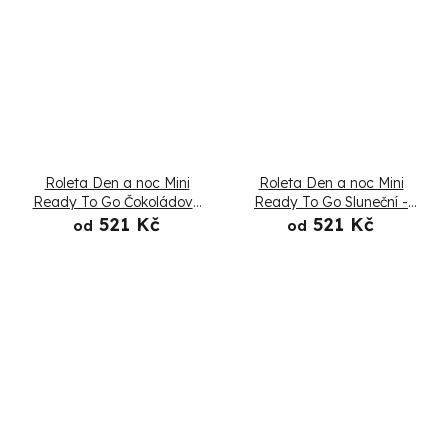
Roleta Den a noc Mini
Roleta Den a noc Mini
Ready To Go Čokoládová
Ready To Go Sluneční -
- Složená
Složená
521 Kč
521 Kč
od
od