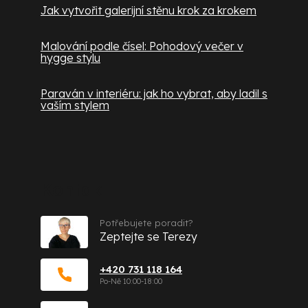
Jak vytvořit galerijní stěnu krok za krokem
Malování podle čísel: Pohodový večer v
hygge stylu
Paraván v interiéru: jak ho vybrat, aby ladil s
vaším stylem
Kontakt
Potřebujete poradit?
Zeptejte se Terezy
+420 731 118 164