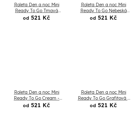
Roleta Den a noc Mini
Roleta Den a noc Mini
Ready To Go Tmavá
Ready To Go Nebeská
lněná - Složená
modrá - Složená
521 Kč
521 Kč
od
od
Roleta Den a noc Mini
Roleta Den a noc Mini
Ready To Go Cream -
Ready To Go Grafitová -
Složená
Složená
521 Kč
521 Kč
od
od