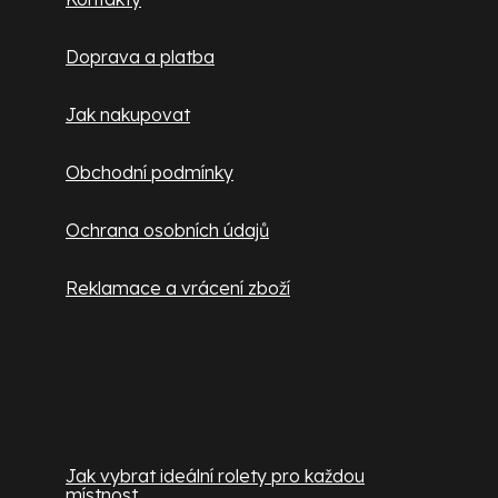
ý
t
p
Doprava a platba
í
i
s
Jak nakupovat
u
Obchodní podmínky
Ochrana osobních údajů
Reklamace a vrácení zboží
Užitečné informace
Jak vybrat ideální rolety pro každou
místnost