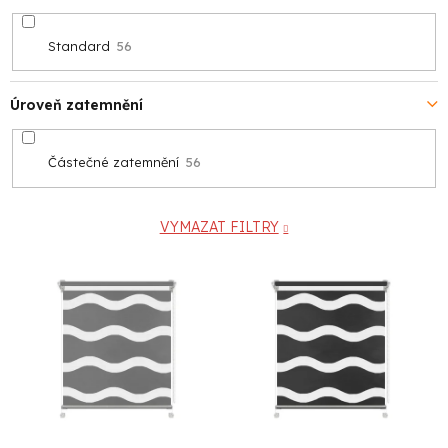
Standard
56
Úroveň zatemnění
Částečné zatemnění
56
VYMAZAT FILTRY
V
ý
p
i