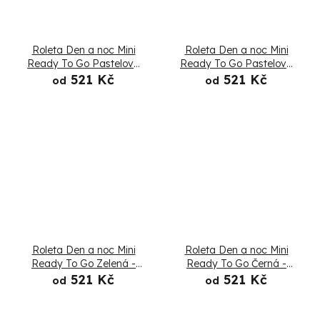
Roleta Den a noc Mini
Roleta Den a noc Mini
Ready To Go Pastelová
Ready To Go Pastelová
žlutá - Složená
oranžová - Složená
521 Kč
521 Kč
od
od
Roleta Den a noc Mini
Roleta Den a noc Mini
Ready To Go Zelená -
Ready To Go Černá -
Složená
Složená
521 Kč
521 Kč
od
od