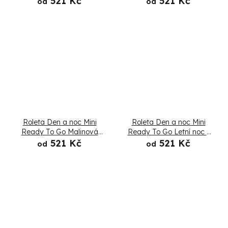
521 Kč
521 Kč
od
od
Roleta Den a noc Mini
Roleta Den a noc Mini
Ready To Go Malinová
Ready To Go Letní noc -
pěna - Složená
Složená
521 Kč
521 Kč
od
od