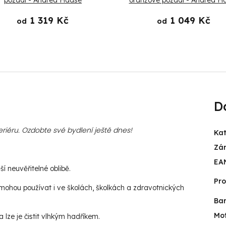
pozadí - Andrea Haase
oranžové pozadí - Andrea H
1 319 Kč
1 049 Kč
od
od
D
riéru. Ozdobte své bydlení ještě dnes!
Kat
Zá
EA
í neuvěřitelné oblibě.
Pr
ohou používat i ve školách, školkách a zdravotnických
Ba
Mot
lze je čistit vlhkým hadříkem.