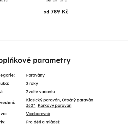
aase
během dne
An
789 Kč
od
od
oplňkové parametry
egorie
:
Paravány
ruka
:
2 roky
N
:
Zvolte variantu
Klasický paraván
,
Otočný paraván
ovedení
:
360°
,
Korkový paraván
rva
:
Vícebarevná
iv
:
Pro děti a mládež