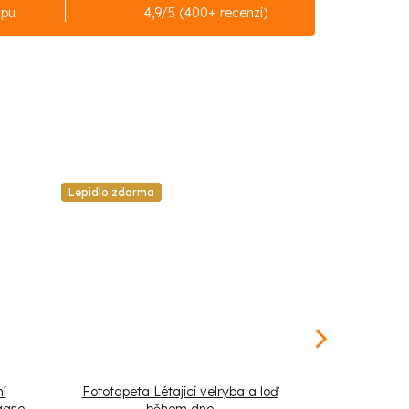
upu
4,9/5 (400+ recenzí)
Lepidlo zdarma
Lepidlo zdarm
í
Fototapeta Létající velryba a loď
Fototapeta 