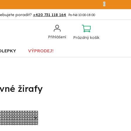
+420 731 118 164
NÁKUPNÍ
Přihlášení
Prázdný košík
KOŠÍK
OLEPKY
VÝPRODEJ!
vné žirafy