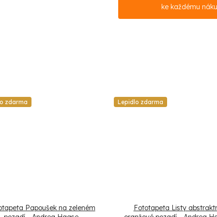
ke každému nák
lo zdarma
Lepidlo zdarma
otapeta Papoušek na zeleném
Fototapeta Listy abstraktn