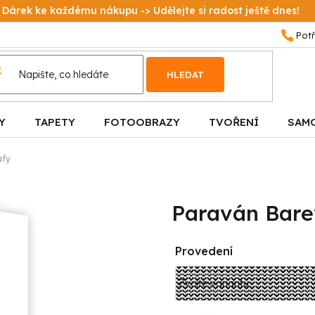
Dárek ke každému nákupu -> Udělejte si radost ještě dnes!
HLEDAT
Y
TAPETY
FOTOOBRAZY
TVOŘENÍ
SAM
afy
Paraván Bare
Provedení