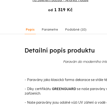
a Haase
na zeleném pozadí - Andrea Haase
 Kč
1 319 Kč
od
Popis
Parametre
Podobné (10)
Detailní popis produktu
Paraván do moderního inte
- Paravány jako klasická forma dekorace se stále těš
- Díky certifikátu
GREENGUARD
se naše paravány m
zařízeních.
- Naše paravány jsou odolné vůči UV záření a vodě a 