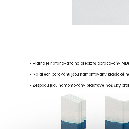
- Plátno je natahováno na precizně opracovaný
MD
- Na dílech paravánu jsou namontovány
klasické
n
- Zespodu jsou namontovány
plastové nožičky
prot