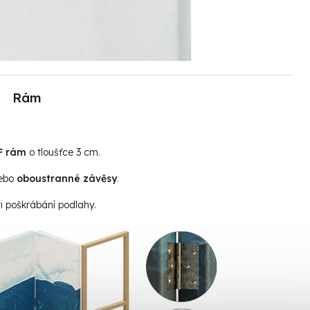
Rám
F rám
o tloušťce 3 cm.
ebo
oboustranné závěsy
.
i poškrábání podlahy.