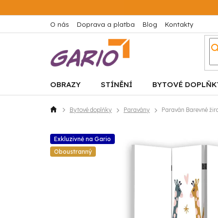
Přejít
na
obsah
O nás
Doprava a platba
Blog
Kontakty
OBRAZY
STÍNĚNÍ
BYTOVÉ DOPLŇK
Bytové doplňky
Paravány
Paraván Barevné žir
Domů
Exkluzivně na Gario
Oboustranný