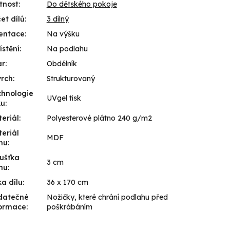
tnost
:
Do dětského pokoje
et dílů
:
3 dílný
entace
:
Na výšku
stění
:
Na podlahu
ar
:
Obdélník
vrch
:
Strukturovaný
hnologie
UVgel tisk
ku
:
eriál
:
Polyesterové plátno 240 g/m2
eriál
MDF
mu
:
ušťka
3 cm
mu
:
ka dílu
:
36 x 170 cm
datečné
Nožičky, které chrání podlahu před
formace
:
poškrábáním