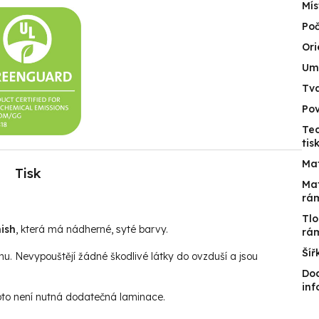
Mís
Poč
Ori
Umí
Tv
Po
Tec
tis
Mat
Tisk
Mat
rá
Tlo
ish
, která má nádherné, syté barvy.
rá
Šíř
hu. Nevypouštějí žádné škodlivé látky do ovzduší a jsou
Do
in
roto není nutná dodatečná laminace.