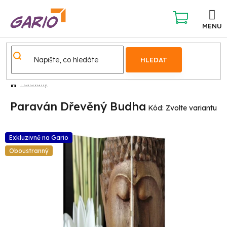
Přejít
na
obsah
NÁKUPNÍ
KOŠÍK
HLEDAT
Paravány
Paraván Dřevěný Budha
Kód:
Zvolte variantu
Exkluzivně na Gario
Oboustranný