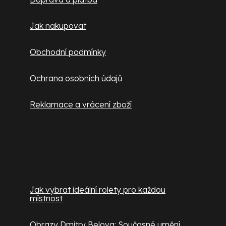
í
Jak nakupovat
Obchodní podmínky
Ochrana osobních údajů
Reklamace a vrácení zboží
Užitečné informace
Jak vybrat ideální rolety pro každou
místnost
Obrazy Dmitry Belova: Současné umění,