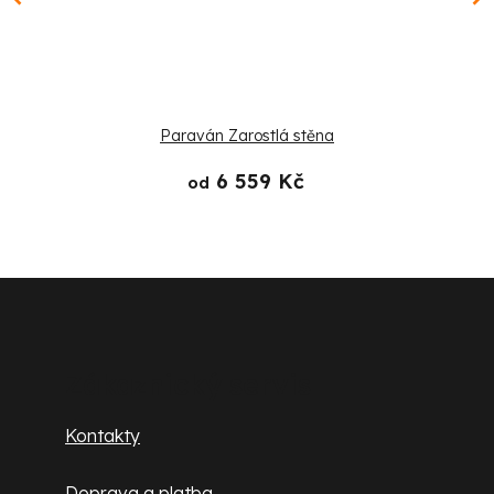
Paraván Zarostlá stěna
6 559 Kč
od
Z
á
p
Zákaznický servis
a
Kontakty
t
Doprava a platba