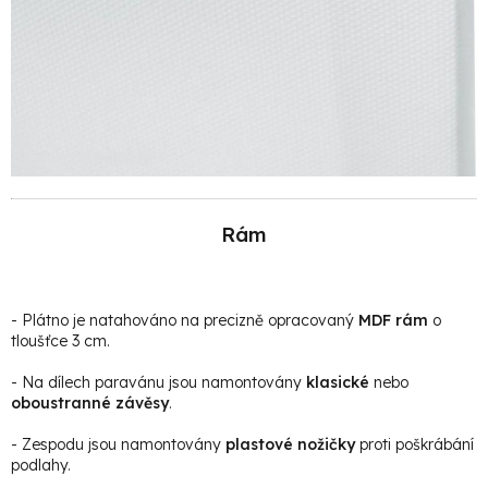
Rám
- Plátno je natahováno na precizně opracovaný
MDF rám
o
tloušťce 3 cm.
- Na dílech paravánu jsou namontovány
klasické
nebo
oboustranné závěsy
.
- Zespodu jsou namontovány
plastové nožičky
proti poškrábání
podlahy.