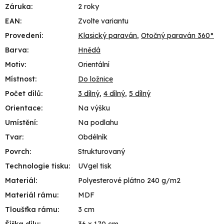
Záruka
:
2 roky
EAN
:
Zvolte variantu
Provedení
:
Klasický paraván
,
Otočný paraván 360°
Barva
:
Hnědá
Motiv
:
Orientální
Místnost
:
Do ložnice
Počet dílů
:
3 dílný
,
4 dílný
,
5 dílný
Orientace
:
Na výšku
Umístění
:
Na podlahu
Tvar
:
Obdélník
Povrch
:
Strukturovaný
Technologie tisku
:
UVgel tisk
Materiál
:
Polyesterové plátno 240 g/m2
Materiál rámu
:
MDF
Tloušťka rámu
:
3 cm