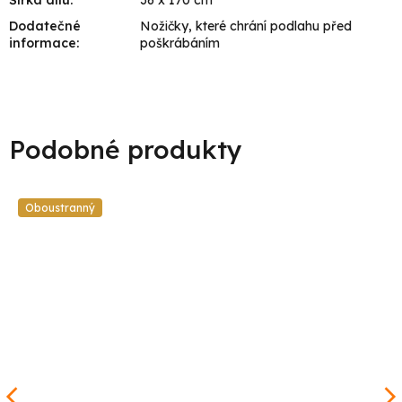
Šířka dílu
:
36 x 170 cm
Dodatečné
Nožičky, které chrání podlahu před
informace
:
poškrábáním
Oboustranný