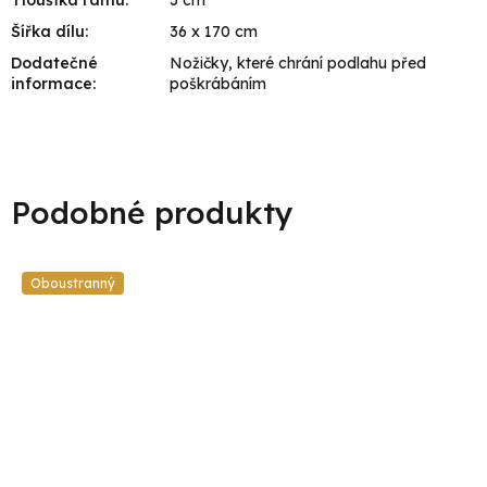
Tloušťka rámu
:
3 cm
Šířka dílu
:
36 x 170 cm
Dodatečné
Nožičky, které chrání podlahu před
informace
:
poškrábáním
Oboustranný