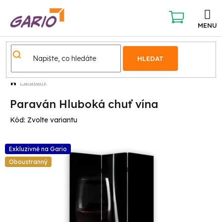
Přejít
na
obsah
NÁKUPNÍ
KOŠÍK
HLEDAT
Paravány
Paraván Hluboká chuť vína
Kód:
Zvolte variantu
Exkluzivně na Gario
Oboustranný