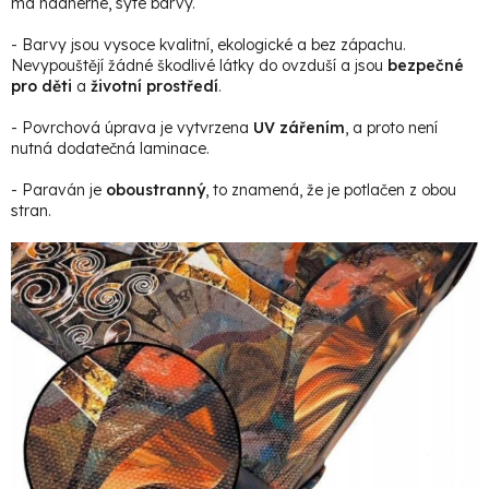
má nádherné, syté barvy.
- Barvy jsou vysoce kvalitní, ekologické a bez zápachu.
Nevypouštějí žádné škodlivé látky do ovzduší a jsou
bezpečné
pro děti
a
životní prostředí
.
- Povrchová úprava je vytvrzena
UV zářením
, a proto není
nutná dodatečná laminace.
- Paraván je
oboustranný
, to znamená, že je potlačen z obou
stran.