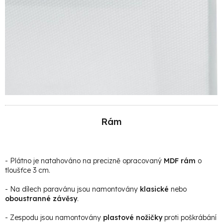
Rám
- Plátno je natahováno na precizně opracovaný
MDF rám
o
tloušťce 3 cm.
- Na dílech paravánu jsou namontovány
klasické
nebo
oboustranné závěsy
.
- Zespodu jsou namontovány
plastové nožičky
proti poškrábání