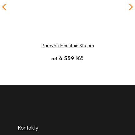
Paraván Mountain Stream
6 559 Kč
od
Z
á
p
Zákaznický servis
a
Kontakty