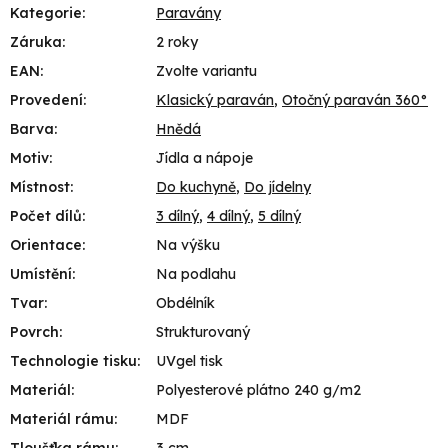
Kategorie
:
Paravány
Záruka
:
2 roky
EAN
:
Zvolte variantu
Provedení
:
Klasický paraván
,
Otočný paraván 360°
Barva
:
Hnědá
Motiv
:
Jídla a nápoje
Místnost
:
Do kuchyně
,
Do jídelny
Počet dílů
:
3 dílný
,
4 dílný
,
5 dílný
Orientace
:
Na výšku
Umístění
:
Na podlahu
Tvar
:
Obdélník
Povrch
:
Strukturovaný
Technologie tisku
:
UVgel tisk
Materiál
:
Polyesterové plátno 240 g/m2
Materiál rámu
:
MDF