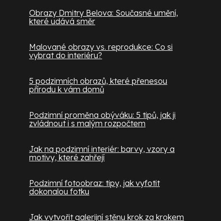
Obrazy Dmitry Belova: Současné umění,
které udává směr
Malované obrazy vs. reprodukce: Co si
vybrat do interiéru?
5 podzimních obrazů, které přenesou
přírodu k vám domů
Podzimní proměna obýváku: 5 tipů, jak ji
zvládnout i s malým rozpočtem
Jak na podzimní interiér: barvy, vzory a
motivy, které zahřejí
Podzimní fotoobraz: tipy, jak vyfotit
dokonalou fotku
Jak vytvořit galerijní stěnu krok za krokem