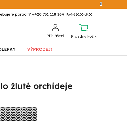
+420 731 118 164
NÁKUPNÍ
Přihlášení
Prázdný košík
KOŠÍK
OLEPKY
VÝPRODEJ!
o žluté orchideje