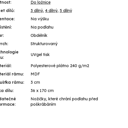
tnost
:
Do ložnice
et dílů
:
3 dílný
,
4 dílný
,
5 dílný
entace
:
Na výšku
stění
:
Na podlahu
ar
:
Obdélník
vrch
:
Strukturovaný
hnologie
UVgel tisk
ku
:
eriál
:
Polyesterové plátno 240 g/m2
eriál rámu
:
MDF
ušťka rámu
:
3 cm
ka dílu
:
36 x 170 cm
datečné
Nožičky, které chrání podlahu před
formace
:
poškrábáním