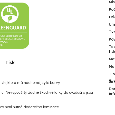
Mís
Poč
Ori
Umí
Tv
Po
Tec
tis
Mat
Tisk
Mat
Tlo
Šíř
ish
, která má nádherné, syté barvy.
Do
hu. Nevypouštějí žádné škodlivé látky do ovzduší a jsou
in
roto není nutná dodatečná laminace.