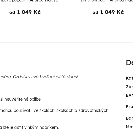
nžové pozadí - Andrea Haase
listy a príroda - Andrea Ha
1 049 Kč
1 049 Kč
od
od
D
riéru. Ozdobte své bydlení ještě dnes!
Kat
Zá
EA
í neuvěřitelné oblibě.
Pr
ohou používat i ve školách, školkách a zdravotnických
Ba
Mot
lze je čistit vlhkým hadříkem.