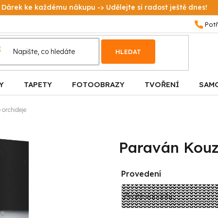
Dárek ke každému nákupu -> Udělejte si radost ještě dnes!
HLEDAT
Y
TAPETY
FOTOOBRAZY
TVOŘENÍ
SAM
 orchideje
Paraván Kouzl
Provedení