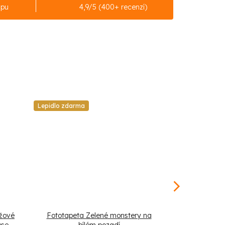
upu
4,9/5 (400+ recenzí)
Lepidlo zdarma
Lepidlo zdarm
nžové
Fototapeta Zelené monstery na
Fototapeta