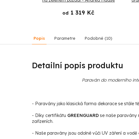
a Haase
na zeleném pozadí - Andrea Haase
ora
 Kč
1 319 Kč
od
Popis
Parametre
Podobné (10)
Detailní popis produktu
Paraván do moderního inte
- Paravány jako klasická forma dekorace se stále těš
- Díky certifikátu
GREENGUARD
se naše paravány m
zařízeních.
- Naše paravány jsou odolné vůči UV záření a vodě a 