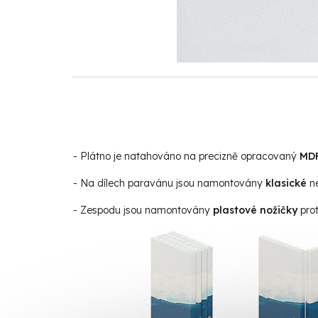
- Plátno je natahováno na precizně opracovaný
MD
- Na dílech paravánu jsou namontovány
klasické
n
- Zespodu jsou namontovány
plastové nožičky
prot