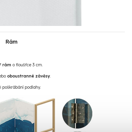
Rám
F rám
o tloušťce 3 cm.
ebo
oboustranné závěsy
.
i poškrábání podlahy.