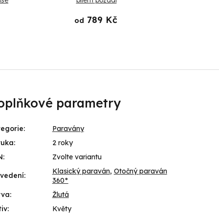
ase
bílém pozadí
růžových l
789 Kč
od
od
oplňkové parametry
egorie
:
Paravány
ruka
:
2 roky
N
:
Zvolte variantu
Klasický paraván
,
Otočný paraván
ovedení
:
360°
rva
:
Žlutá
iv
:
Květy