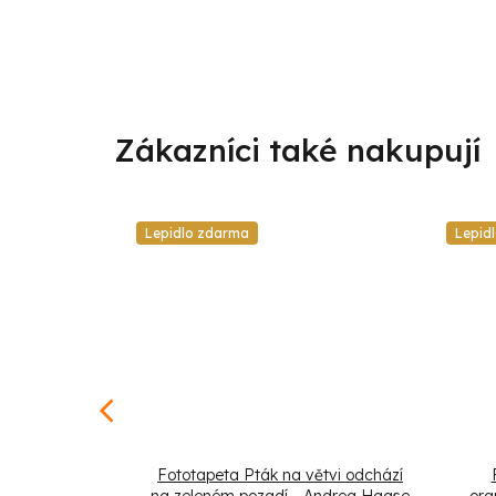
Lepidlo zdarma
Lepid
abstrakce a
Fototapeta Pták na větvi odchází