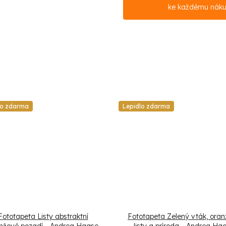
ke každému nák
lo zdarma
Lepidlo zdarma
Fototapeta Listy abstraktní
Fototapeta Zelený vták, ora