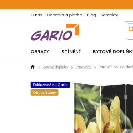
Přejít
na
obsah
O nás
Doprava a platba
Blog
Kontakty
OBRAZY
STÍNĚNÍ
BYTOVÉ DOPLŇK
Bytové doplňky
Paravány
Paraván Kouzlo žluté
Domů
Exkluzivně na Gario
Oboustranný