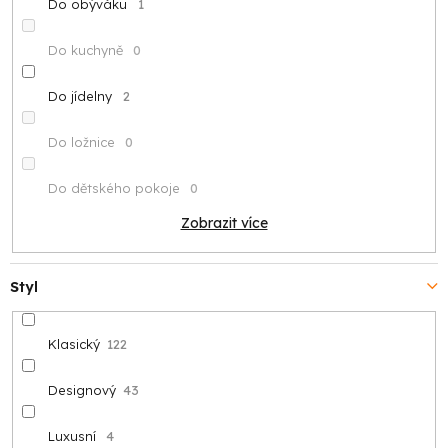
Do obýváku
1
Do kuchyně
0
Do jídelny
2
Do ložnice
0
Do dětského pokoje
0
Zobrazit více
Styl
Klasický
122
Designový
43
Luxusní
4