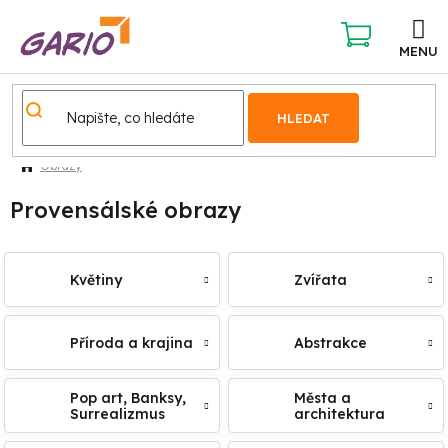
Přejít
na
obsah
NÁKUPNÍ
KOŠÍK
HLEDAT
Obrazy
Provensálské obrazy
Květiny
Zvířata
Příroda a krajina
Abstrakce
Pop art, Banksy,
Města a
Surrealizmus
architektura