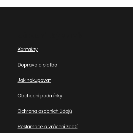
a
c
Z
í
á
p
p
Zákaznický servis
r
v
a
Kontakty
k
t
y
Doprava a platba
v
í
ý
Jak nakupovat
p
i
Obchodní podmínky
s
u
Ochrana osobních údajů
Reklamace a vrácení zboží