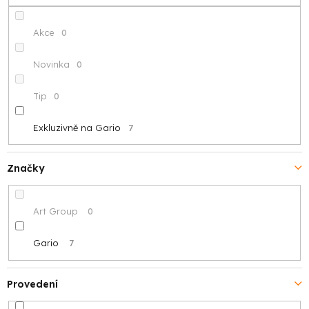
k
t
Akce
0
ů
Novinka
0
Tip
0
Exkluzivně na Gario
7
Značky
Art Group
0
Gario
7
Provedení