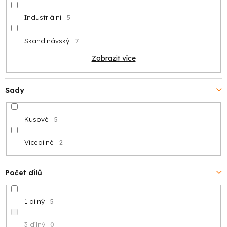
Industriální
5
Skandinávský
7
Zobrazit více
Sady
Kusové
5
Vícedílné
2
Počet dílů
1 dílný
5
3 dílný
0