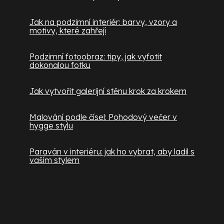
Jak na podzimní interiér: barvy, vzory a
motivy, které zahřejí
Podzimní fotoobraz: tipy, jak vyfotit
dokonalou fotku
Jak vytvořit galerijní stěnu krok za krokem
Malování podle čísel: Pohodový večer v
hygge stylu
Paraván v interiéru: jak ho vybrat, aby ladil s
vaším stylem
Kontakt