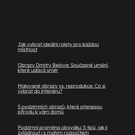
Užitečné informace
Jak vybrat ideální rolety pro každou
místnost
Obrazy Dmitry Belova: Současné umění,
které udává směr
Malované obrazy vs. reprodukce: Co si
vybrat do interiéru?
5 podzimních obrazů, které přenesou
přírodu k vám domů
Podzimní proměna obýváku: 5 tipů, jak ji
zvládnout i s malým rozpočtem