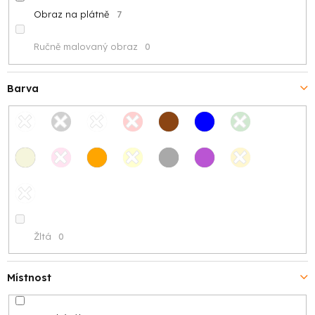
Obraz na plátně
7
Ručně malovaný obraz
0
Barva
Žltá
0
Místnost