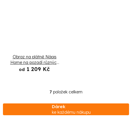
Obraz na plátně Nápis
Home na pozadí různých
druhů dřeva
1 209 Kč
od
7
položek celkem
O
v
Dárek
l
ke každému nákupu
á
d