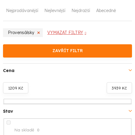
Ř
Nejprodávanější
Nejlevnější
Nejdražší
Abecedně
a
z
Provensálsky
VYMAZAT FILTRY
e
n
ZAVŘÍT FILTR
í
Cena
p
r
1209
Kč
3939
Kč
o
d
Stav
u
Na skladě
0