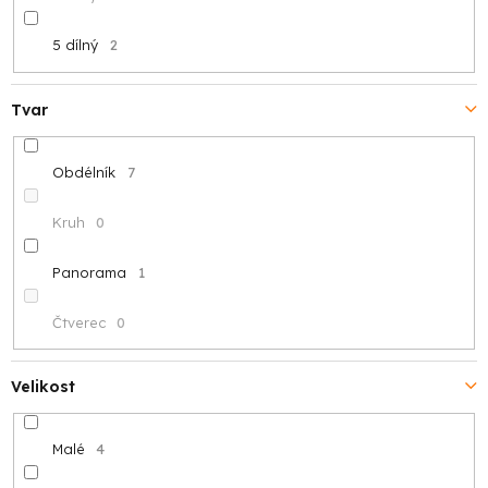
5 dílný
2
Tvar
Obdélník
7
Kruh
0
Panorama
1
Čtverec
0
Velikost
Malé
4