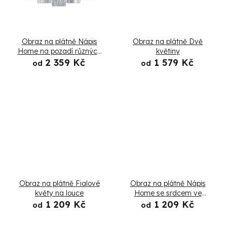
k
t
Obraz na plátně Nápis
Obraz na plátně Dvě
ů
Home na pozadí různých
květiny
druhů dřeva - 5 dílný
2 359 Kč
1 579 Kč
od
od
Obraz na plátně Fialové
Obraz na plátně Nápis
květy na louce
Home se srdcem ve
vintage stylu
1 209 Kč
1 209 Kč
od
od