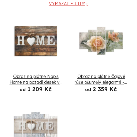
VYMAZAT FILTRY
V
ý
p
i
s
Obraz na plátně Nápis
Obraz na plátně Čajové
p
Home na pozadí desek ve
růže ošumělý elegantní - 5
vintage stylu
dílný
1 209 Kč
2 359 Kč
od
od
r
o
d
u