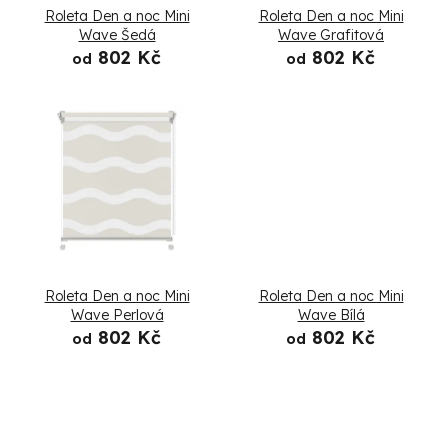
s
Roleta Den a noc Mini
Roleta Den a noc Mini
p
Wave Šedá
Wave Grafitová
802 Kč
802 Kč
od
od
r
o
d
u
k
t
Roleta Den a noc Mini
Roleta Den a noc Mini
ů
Wave Perlová
Wave Bílá
802 Kč
802 Kč
od
od