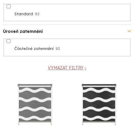
Standard
82
Úroveň zatemnění
Částečné zatemnění
82
VYMAZAT FILTRY
V
ý
p
i