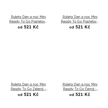
Roleta Den a noc Mini
Roleta Den a noc Mini
Ready To Go Pastelová
Ready To Go Pastelová
žlutá - Složená
oranžová - Složená
521 Kč
521 Kč
od
od
Roleta Den a noc Mini
Roleta Den a noc Mini
Ready To Go Zelená -
Ready To Go Černá -
Složená
Složená
521 Kč
521 Kč
od
od