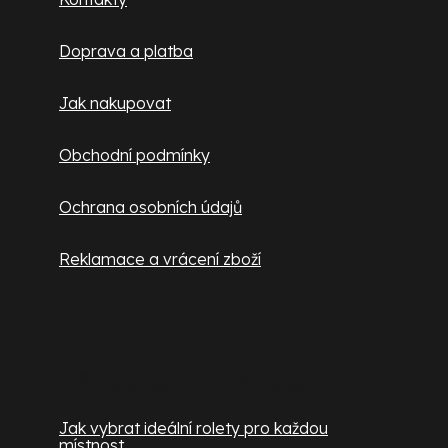
ý
t
p
Doprava a platba
í
i
s
Jak nakupovat
u
Obchodní podmínky
Ochrana osobních údajů
Reklamace a vrácení zboží
Užitečné informace
Jak vybrat ideální rolety pro každou
místnost