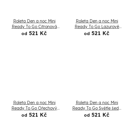
Roleta Den a noc Mini
Roleta Den a noc Mini
Ready To Go Citronová
Ready To Go Lazurové
limonáda - Složená
pobřeží - Složená
521 Kč
521 Kč
od
od
Roleta Den a noc Mini
Roleta Den a noc Mini
Ready To Go Ořechový
Ready To Go Světle šedá
krém - Složená
- Složená
521 Kč
521 Kč
od
od