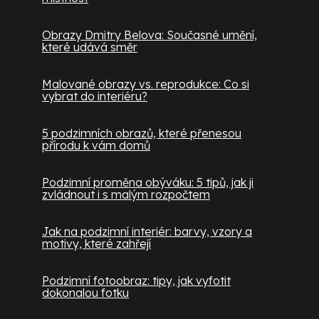
Obrazy Dmitry Belova: Současné umění,
které udává směr
Malované obrazy vs. reprodukce: Co si
vybrat do interiéru?
5 podzimních obrazů, které přenesou
přírodu k vám domů
Podzimní proměna obýváku: 5 tipů, jak ji
zvládnout i s malým rozpočtem
Jak na podzimní interiér: barvy, vzory a
motivy, které zahřejí
Podzimní fotoobraz: tipy, jak vyfotit
dokonalou fotku