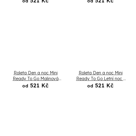
521 Kč
521 Kč
od
od
Roleta Den a noc Mini
Roleta Den a noc Mini
Ready To Go Malinová
Ready To Go Letní noc -
pěna - Složená
Složená
521 Kč
521 Kč
od
od