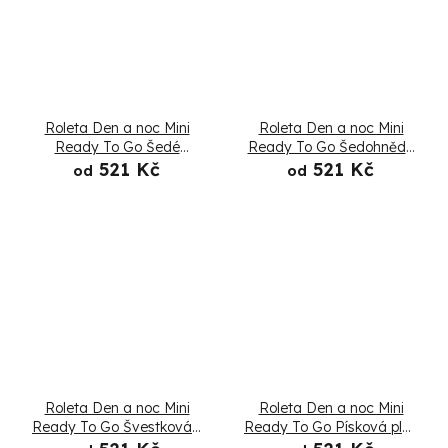
Roleta Den a noc Mini
Roleta Den a noc Mini
Ready To Go Šedé
Ready To Go Šedohnědá
marengo - Složená
- Složená
521 Kč
521 Kč
od
od
Roleta Den a noc Mini
Roleta Den a noc Mini
Ready To Go Švestková -
Ready To Go Písková pláž
Složená
- Složená