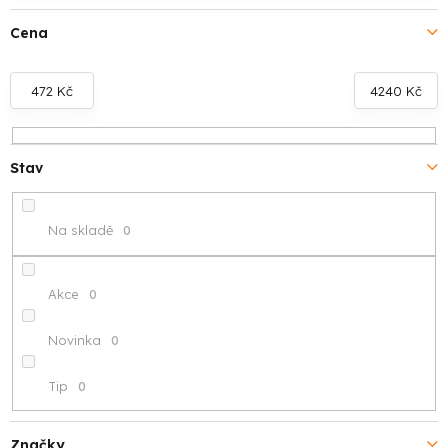
í
Cena
p
r
472
Kč
4240
Kč
o
d
Stav
u
Na skladě
0
k
t
Akce
0
ů
Novinka
0
Tip
0
Značky