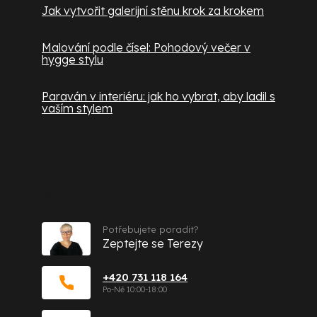
Jak vytvořit galerijní stěnu krok za krokem
Malování podle čísel: Pohodový večer v
hygge stylu
Paraván v interiéru: jak ho vybrat, aby ladil s
vaším stylem
Kontakt
Potřebujete poradit?
Zeptejte se Terezy
+420 731 118 164