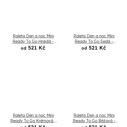
Roleta Den a noc Mini
Roleta Den a noc Mini
Ready To Go Hnědá -
Ready To Go Šedá -
Složená
Složená
521 Kč
521 Kč
od
od
Roleta Den a noc Mini
Roleta Den a noc Mini
Ready To Go Krémová -
Ready To Go Béžová -
Složená
Složená