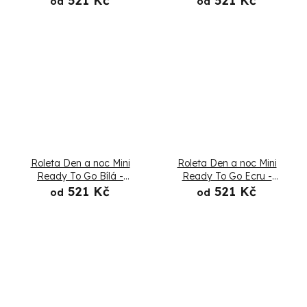
521 Kč
521 Kč
od
od
Roleta Den a noc Mini
Roleta Den a noc Mini
Ready To Go Bílá -
Ready To Go Ecru -
Složená
Složená
521 Kč
521 Kč
od
od