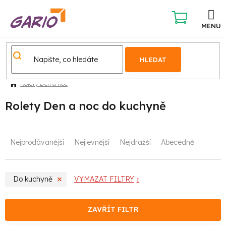
Přejít
na
obsah
NÁKUPNÍ
KOŠÍK
HLEDAT
Rolety Den a noc
Rolety Den a noc do kuchyně
Ř
Nejprodávanější
Nejlevnější
Nejdražší
Abecedně
a
z
Do kuchyně
VYMAZAT FILTRY
e
n
ZAVŘÍT FILTR