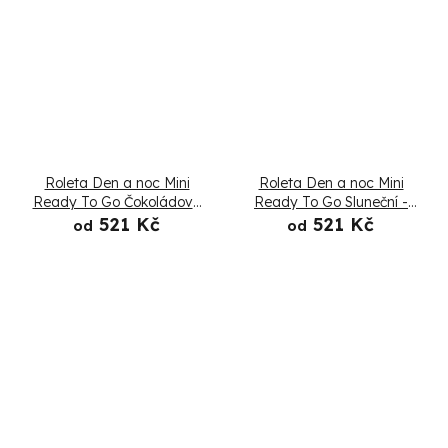
Roleta Den a noc Mini
Roleta Den a noc Mini
Ready To Go Čokoládová
Ready To Go Sluneční -
- Složená
Složená
521 Kč
521 Kč
od
od