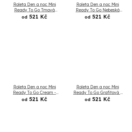
Roleta Den a noc Mini
Roleta Den a noc Mini
Ready To Go Tmavá
Ready To Go Nebeská
lněná - Složená
modrá - Složená
521 Kč
521 Kč
od
od
Roleta Den a noc Mini
Roleta Den a noc Mini
Ready To Go Cream -
Ready To Go Grafitová -
Složená
Složená
521 Kč
521 Kč
od
od