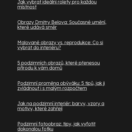
Jak vybrat ideální rolety pro každou
místnost
Obrazy Dmitry Belova: Současné umění,
které udává směr
Malované obrazy vs. reprodukce: Co si
vybrat do interiéru?
5 podzimních obrazů, které přenesou
přírodu k vám domů
Podzimní proměna obýváku: 5 tipů, jak ji
zvládnout i s malým rozpočtem
Jak na podzimní interiér: barvy, vzory a
motivy, které zahřejí
Podzimní fotoobraz: tipy, jak vyfotit
dokonalou fotku