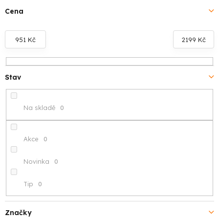
í
Cena
p
951
Kč
2199
Kč
r
o
Stav
d
u
Na skladě
0
k
t
Akce
0
ů
Novinka
0
Tip
0
Značky