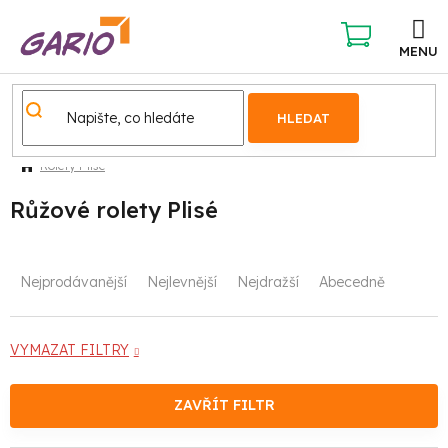
Přejít
na
obsah
NÁKUPNÍ
KOŠÍK
HLEDAT
Rolety Plisé
Růžové rolety Plisé
Ř
Nejprodávanější
Nejlevnější
Nejdražší
Abecedně
a
z
VYMAZAT FILTRY
e
ZAVŘÍT FILTR
n