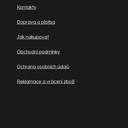
v
a
Kontakty
k
t
y
Doprava a platba
v
í
ý
Jak nakupovat
p
i
Obchodní podmínky
s
u
Ochrana osobních údajů
Reklamace a vrácení zboží
Užitečné informace