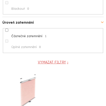
Blackout
0
Úroveň zatemnění
Částečné zatemnění
1
Úplné zatemnění
0
VYMAZAT FILTRY
V
ý
p
i