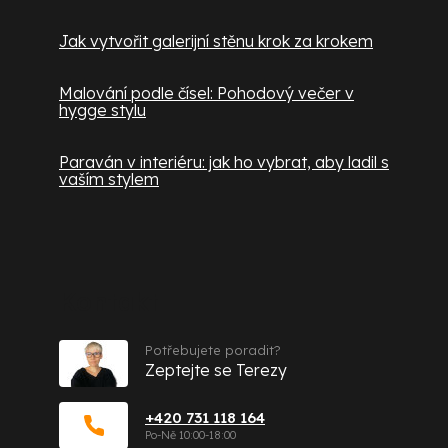
Jak vytvořit galerijní stěnu krok za krokem
Malování podle čísel: Pohodový večer v
hygge stylu
Paraván v interiéru: jak ho vybrat, aby ladil s
vaším stylem
Kontakt
Potřebujete poradit?
Zeptejte se Terezy
+420 731 118 164