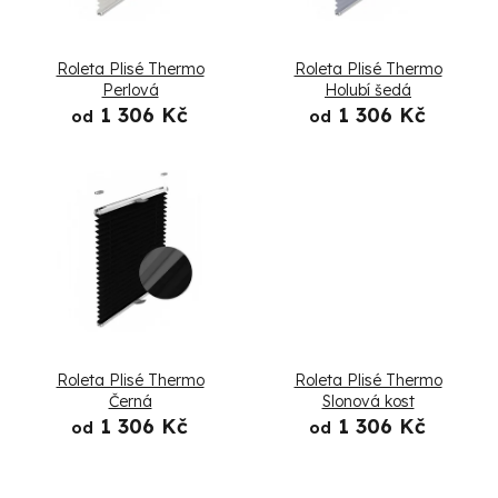
i
s
Roleta Plisé Thermo
Roleta Plisé Thermo
p
Perlová
Holubí šedá
1 306 Kč
1 306 Kč
od
od
r
o
d
u
k
t
Roleta Plisé Thermo
Roleta Plisé Thermo
ů
Černá
Slonová kost
1 306 Kč
1 306 Kč
od
od