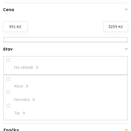
í
Cena
p
r
951
Kč
3259
Kč
o
d
Stav
u
Na skladě
0
k
t
Akce
0
ů
Novinka
0
Tip
0
Značky