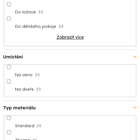
Do ložnice
33
Do dětského pokoje
33
Zobrazit více
Umístění
Na okno
33
Na dveře
33
Typ materiálu
Standard
23
Thermo
10