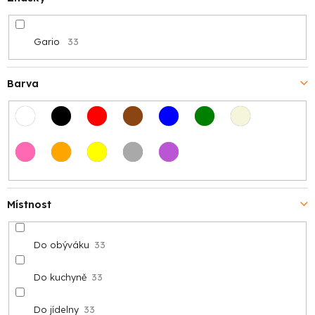
Gario
33
Barva
Místnost
Do obýváku
33
Do kuchyně
33
Do jídelny
33