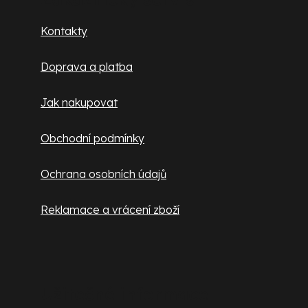
y
a
v
Kontakty
ý
t
p
Doprava a platba
í
i
s
Jak nakupovat
u
Obchodní podmínky
Ochrana osobních údajů
Reklamace a vrácení zboží
Užitečné informace