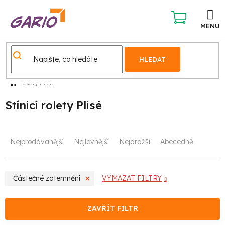
Přejít
na
obsah
NÁKUPNÍ
KOŠÍK
HLEDAT
Rolety Plisé
Stínicí rolety Plisé
Ř
Nejprodávanější
Nejlevnější
Nejdražší
Abecedně
a
z
Částečné zatemnění
VYMAZAT FILTRY
e
n
ZAVŘÍT FILTR