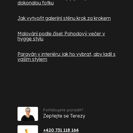
dokonalou fotku
Jak vytvořit galerijní stěnu krok za krokem
Malování podle čísel: Pohodový večer v
hygge stylu
Paraván v interiéru: jak ho vybrat, aby ladil s
vaším stylem
Kontakt
Potřebujete poradit?
Zeptejte se Terezy
+420 731 118 164