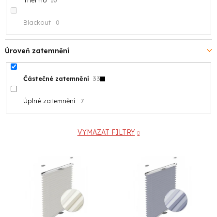
Blackout
0
Úroveň zatemnění
Částečné zatemnění
33
Úplné zatemnění
7
VYMAZAT FILTRY
V
ý
p