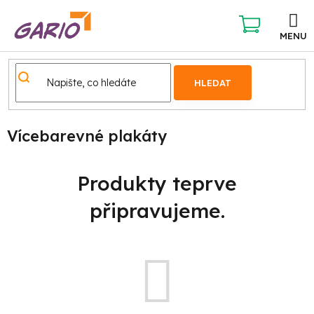
Přejít
na
obsah
NÁKUPNÍ
KOŠÍK
HLEDAT
Domů
Vícebarevné plakáty
Produkty teprve
připravujeme.