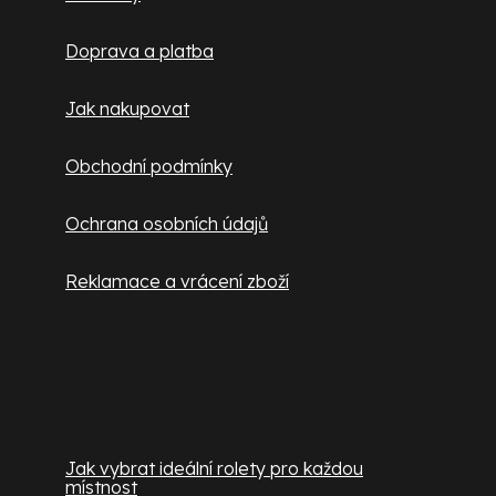
t
Doprava a platba
í
Jak nakupovat
Obchodní podmínky
Ochrana osobních údajů
Reklamace a vrácení zboží
Užitečné informace
Jak vybrat ideální rolety pro každou
místnost