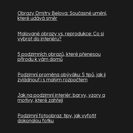
Obrazy Dmitry Belova: Současné umění,
které udává směr
Malované obrazy vs. reprodukce: Co si
vybrat do interiéru?
5 podzimních obrazů, které přenesou
přírodu k vám domů
Podzimní proměna obýváku: 5 tipů, jak ji
zvládnout i s malým rozpočtem
Jak na podzimní interiér: barvy, vzory a
motivy, které zahřejí
Podzimní fotoobraz: tipy, jak vyfotit
dokonalou fotku