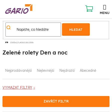
Přejít
na
obsah
NÁKUPNÍ
KOŠÍK
HLEDAT
Rolety Den a noc
Zelené rolety Den a noc
Ř
Nejprodávanější
Nejlevnější
Nejdražší
Abecedně
a
z
VYMAZAT FILTRY
e
ZAVŘÍT FILTR
n