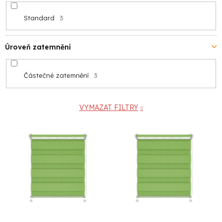
Standard
3
Úroveň zatemnění
Částečné zatemnění
3
VYMAZAT FILTRY
V
ý
p
i
s