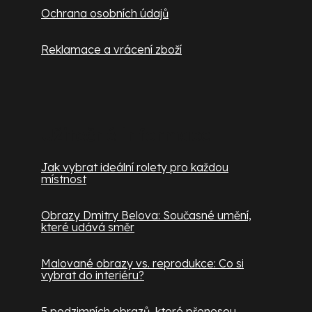
u
Ochrana osobních údajů
Reklamace a vrácení zboží
Užitečné informace
Jak vybrat ideální rolety pro každou
místnost
Obrazy Dmitry Belova: Současné umění,
které udává směr
Malované obrazy vs. reprodukce: Co si
vybrat do interiéru?
5 podzimních obrazů, které přenesou