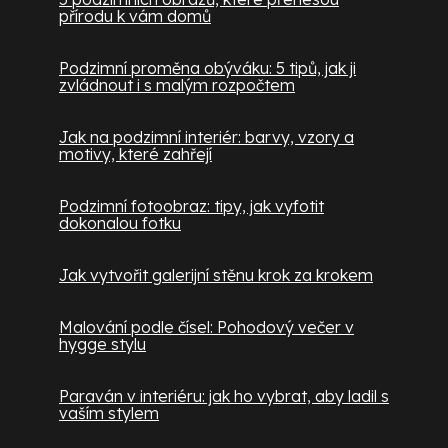
přírodu k vám domů
Podzimní proměna obýváku: 5 tipů, jak ji
zvládnout i s malým rozpočtem
Jak na podzimní interiér: barvy, vzory a
motivy, které zahřejí
Podzimní fotoobraz: tipy, jak vyfotit
dokonalou fotku
Jak vytvořit galerijní stěnu krok za krokem
Malování podle čísel: Pohodový večer v
hygge stylu
Paraván v interiéru: jak ho vybrat, aby ladil s
vaším stylem