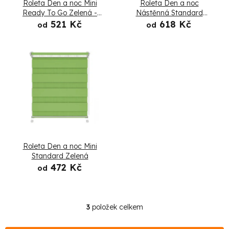
Roleta Den a noc Mini
Roleta Den a noc
p
Ready To Go Zelená -
Nástěnná Standard
Složená
Zelená
521 Kč
618 Kč
od
od
r
o
d
u
k
t
Roleta Den a noc Mini
ů
Standard Zelená
472 Kč
od
3
položek celkem
O
v