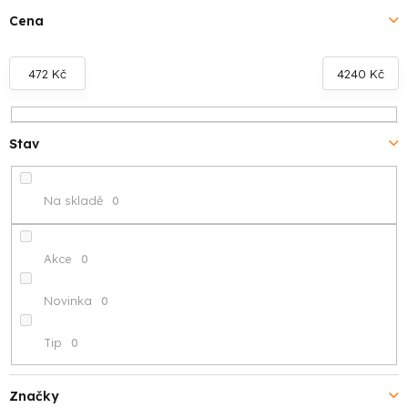
í
Cena
p
472
Kč
4240
Kč
r
o
Stav
d
u
Na skladě
0
k
t
Akce
0
ů
Novinka
0
Tip
0
Značky