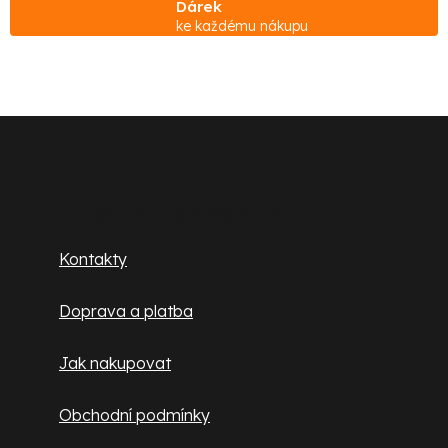
Dárek
l
ke každému nákupu
á
d
a
c
Z
í
á
p
p
Zákaznický servis
r
v
a
Kontakty
k
t
y
Doprava a platba
v
í
ý
Jak nakupovat
p
i
Obchodní podmínky
s