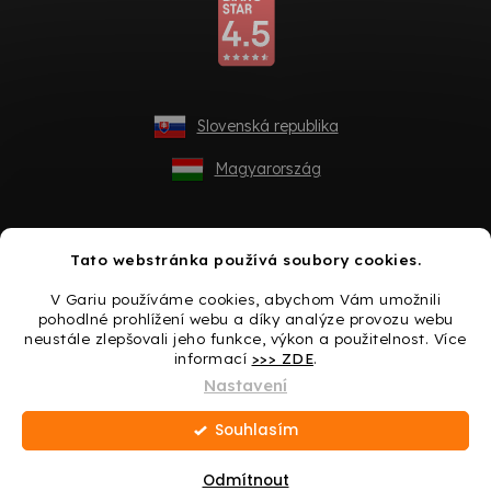
Slovenská republika
Magyarország
Tato webstránka používá soubory cookies.
V Gariu používáme cookies, abychom Vám umožnili
pohodlné prohlížení webu a díky analýze provozu webu
neustále zlepšovali jeho funkce, výkon a použitelnost. Více
informací
>>> ZDE
.
Vytvořil Shoptet
Nastavení
Souhlasím
Copyright 2026
Gario.cz
. Všechna práva vyhrazena.
Upravit
nastavení cookies
Odmítnout
Dárek ke každému nákupu -> Udělejte si radost ještě