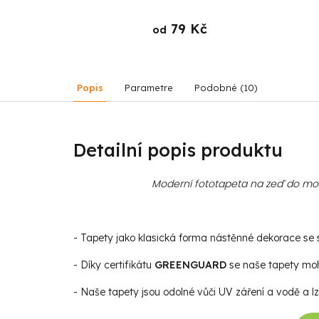
 Kč
79 Kč
od
Popis
Parametre
Podobné (10)
Detailní popis produktu
Moderní fototapeta na zeď do mode
- Tapety jako klasická forma nástěnné dekorace se st
- Díky certifikátu
GREENGUARD
se naše tapety moho
- Naše tapety jsou odolné vůči UV záření a vodě a lz