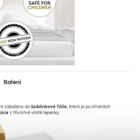
Balení
oté zabalena do
bublinkové fólie
, která je po stranách
bice
z třívrstvé vlnité lepenky.