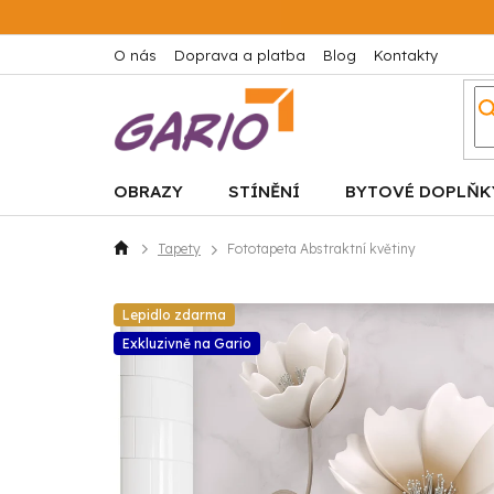
Přejít
na
obsah
O nás
Doprava a platba
Blog
Kontakty
OBRAZY
STÍNĚNÍ
BYTOVÉ DOPLŇK
Tapety
Fototapeta Abstraktní květiny
Domů
Lepidlo zdarma
Exkluzivně na Gario