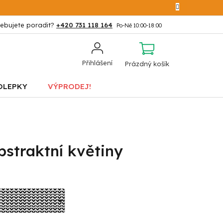
+420 731 118 164
NÁKUPNÍ
Přihlášení
Prázdný košík
KOŠÍK
OLEPKY
VÝPRODEJ!
straktní květiny