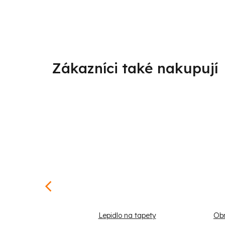
ě Hrajem
Lepidlo na tapety
Obr