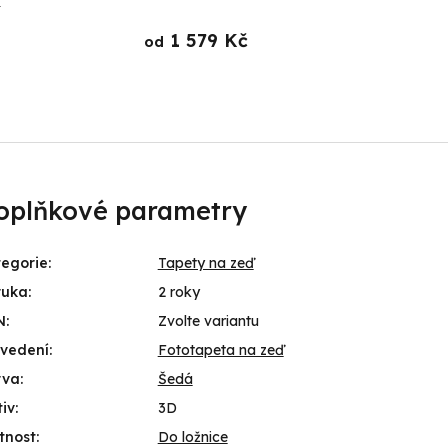
u
1 579 Kč
od
od
oplňkové parametry
egorie
:
Tapety na zeď
ruka
:
2 roky
N
:
Zvolte variantu
ovedení
:
Fototapeta na zeď
rva
:
Šedá
iv
:
3D
tnost
:
Do ložnice