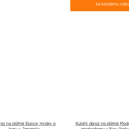
ke každému nák
az na plátně Slunce, mraky a
Kulatý obraz na plátně Mode