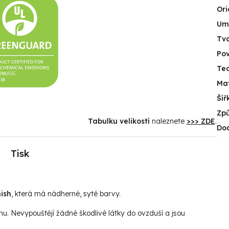
Ori
Umí
Tv
Po
Tec
Mat
Šíř
Způ
Tabulku velikostí
naleznete
>>> ZDE
.
Do
Tisk
ish
, která má nádherné, syté barvy.
hu. Nevypouštějí žádné škodlivé látky do ovzduší a jsou