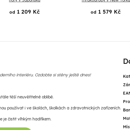
hory v Japonsku
mrakodrapy v New York
1 209 Kč
1 579 Kč
od
od
D
rního interiéru. Ozdobte si stěny ještě dnes!
Kat
Zá
EA
ále těší neuvěřitelné oblibě.
Pr
u používat i ve školách, školkách a zdravotnických zařízeních.
Ba
Mot
e je čistit vlhkým hadříkem.
Mís