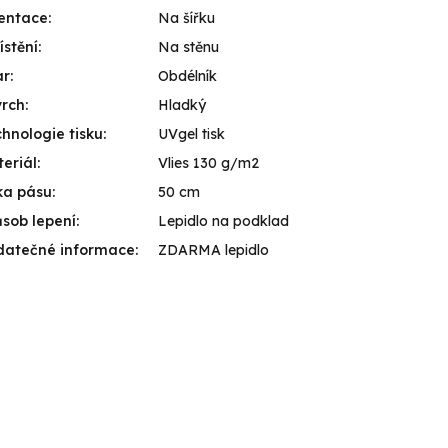
entace
:
Na šířku
stění
:
Na stěnu
ar
:
Obdélník
vrch
:
Hladký
hnologie tisku
:
UVgel tisk
eriál
:
Vlies 130 g/m2
ka pásu
:
50 cm
sob lepení
:
Lepidlo na podklad
datečné informace
:
ZDARMA lepidlo