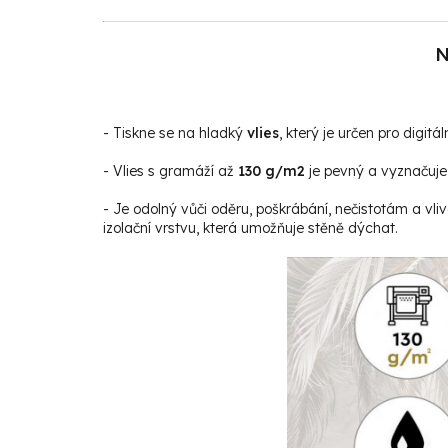
N
- Tiskne se na hladký
vlies
, který je určen pro digitáln
- Vlies s gramáží až
130 g/m2
je pevný a vyznačuje 
- Je odolný vůči oděru, poškrábání, nečistotám a vli
izolační vrstvu, která umožňuje stěně dýchat.