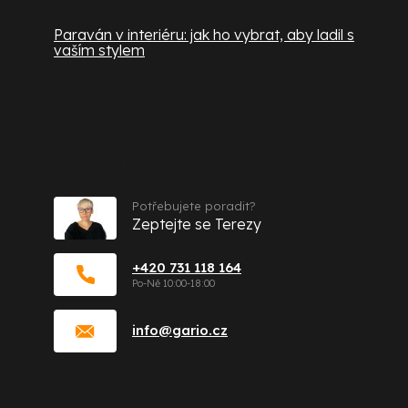
Paraván v interiéru: jak ho vybrat, aby ladil s
vaším stylem
Kontakt
Potřebujete poradit?
Zeptejte se Terezy
+420 731 118 164
info
@
gario.cz