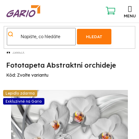
Přejít
na
obsah
NÁKUPNÍ
KOŠÍK
HLEDAT
Tapety
Fototapeta Abstraktní orchideje
Kód:
Zvolte variantu
Lepidlo zdarma
Exkluzivně na Gario