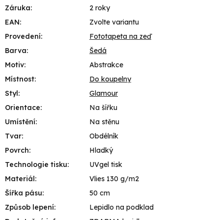
Záruka
:
2 roky
EAN
:
Zvolte variantu
Provedení
:
Fototapeta na zeď
Barva
:
Šedá
Motiv
:
Abstrakce
Místnost
:
Do koupelny
Styl
:
Glamour
Orientace
:
Na šířku
Umístění
:
Na stěnu
Tvar
:
Obdélník
Povrch
:
Hladký
Technologie tisku
:
UVgel tisk
Materiál
:
Vlies 130 g/m2
Šířka pásu
:
50 cm
Způsob lepení
:
Lepidlo na podklad