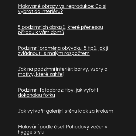
Malované obrazy vs. reprodukce: Co si
vybrat do interiéru?
5 podzimních obrazů, které přenesou
přírodu k vám domů
Podzimní proměna obýváku: 5 tipů, jak ji
zvládnout i s malým rozpočtem
Jak na podzimní interiér: barvy, vzory a
motivy, které zahřejí
Podzimní fotoobraz: tipy, jak vyfotit
dokonalou fotku
Jak vytvořit galerijní stěnu krok za krokem
Malování podle čísel: Pohodový večer v
hygge stylu