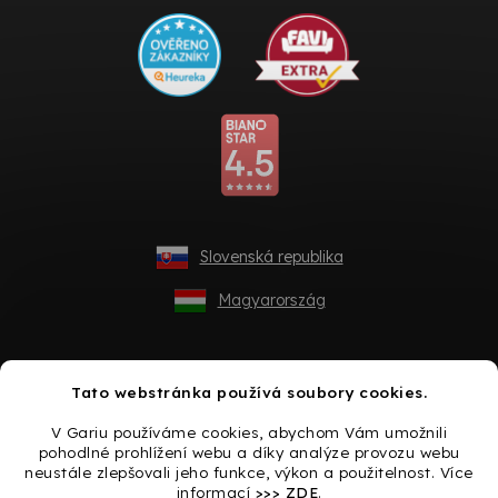
Slovenská republika
Magyarország
Tato webstránka používá soubory cookies.
V Gariu používáme cookies, abychom Vám umožnili
pohodlné prohlížení webu a díky analýze provozu webu
neustále zlepšovali jeho funkce, výkon a použitelnost. Více
informací
>>> ZDE
.