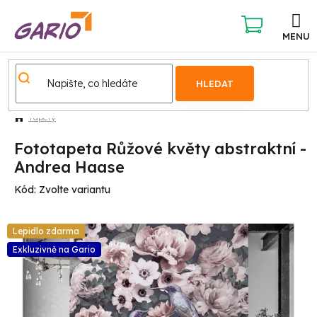
Přejít
na
obsah
NÁKUPNÍ
KOŠÍK
HLEDAT
Tapety
Fototapeta Růžové květy abstraktní -
Andrea Haase
Kód:
Zvolte variantu
Lepidlo zdarma
Exkluzivně na Gario