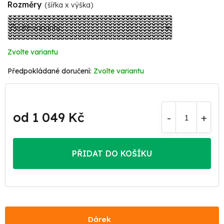
Rozměry
(šířka x výška)
Zvolte variantu
Zvolte variantu
od
1 049 Kč
Měrná
cena:
PŘIDAT DO KOŠÍKU
Dárek