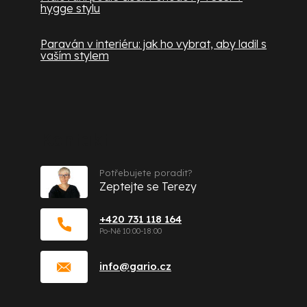
hygge stylu
Paraván v interiéru: jak ho vybrat, aby ladil s
vaším stylem
Kontakt
Potřebujete poradit?
Zeptejte se Terezy
+420 731 118 164
info
@
gario.cz