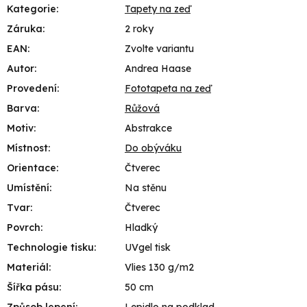
Kategorie
:
Tapety na zeď
Záruka
:
2 roky
EAN
:
Zvolte variantu
Autor
:
Andrea Haase
Provedení
:
Fototapeta na zeď
Barva
:
Růžová
Motiv
:
Abstrakce
Místnost
:
Do obýváku
Orientace
:
Čtverec
Umístění
:
Na stěnu
Tvar
:
Čtverec
Povrch
:
Hladký
Technologie tisku
:
UVgel tisk
Materiál
:
Vlies 130 g/m2
Šířka pásu
:
50 cm
Způsob lepení
:
Lepidlo na podklad