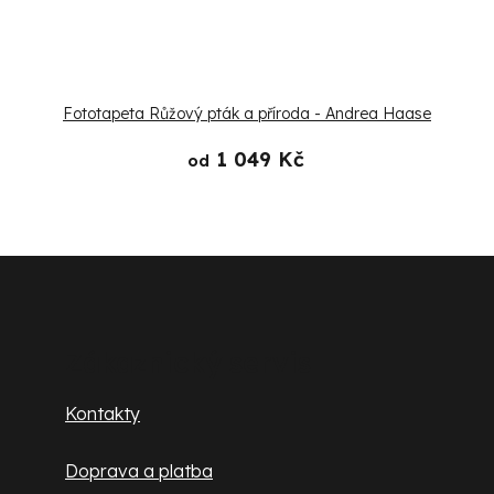
Fototapeta Růžový pták a příroda - Andrea Haase
1 049 Kč
od
Z
á
p
Zákaznický servis
a
Kontakty
t
Doprava a platba
í