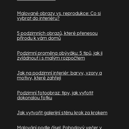
Malované obrazy vs. reprodukce: Co si
vybrat do interiéru?
5 podzimních obrazů, které přenesou
přírodu k vám domů
Podzimní proměna obýváku: 5 tipů, jak ji
zvládnout i s malým rozpočtem
Jak na podzimní interiér: barvy, vzory a
motivy, které zahřejí
Podzimní fotoobraz: tipy, jak vyfotit
dokonalou fotku
Jak vytvořit galerijní stěnu krok za krokem
Malování podle čísel: Pohodový večer v