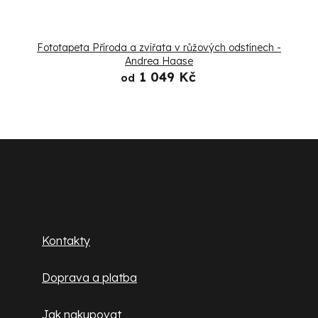
Fototapeta Příroda a zvířata v růžových odstínech -
Andrea Haase
1 049 Kč
od
Z
á
p
Zákaznický servis
a
Kontakty
t
Doprava a platba
í
Jak nakupovat