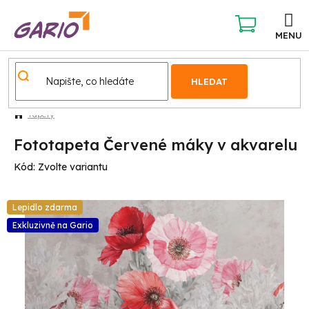
Přejít
na
obsah
NÁKUPNÍ
KOŠÍK
HLEDAT
Tapety
Fototapeta Červené máky v akvarelu
Kód:
Zvolte variantu
Lepidlo zdarma
Exkluzivně na Gario