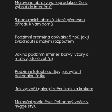
Malované obrazy vs. reprodukce: Co si
vybrat do interiéru?
5 podzimních obrazů, které přenesou
přírodu k vám domů
Podzimní proměna obýváku: 5 tipů, jak ji
zvládnout i s malým rozpočtem
Jak na podzimní interiér: barvy, vzory a
motivy, které zahřejí
Podzimní fotoobraz: tipy, jak vyfotit
dokonalou fotku
Jak vytvořit galerijní stěnu krok za krokem
Malování podle čísel: Pohodový večer v
hygge stylu