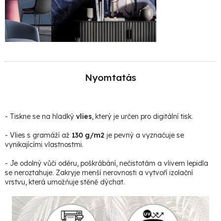
Nyomtatás
- Tiskne se na hladký
vlies
, který je určen pro digitální tisk.
- Vlies s gramáží až
130 g/m2
je pevný a vyznačuje se
vynikajícími vlastnostmi.
- Je odolný vůči oděru, poškrábání, nečistotám a vlivem lepidla
se neroztahuje. Zakryje menší nerovnosti a vytvoří izolační
vrstvu, která umožňuje stěně dýchat.