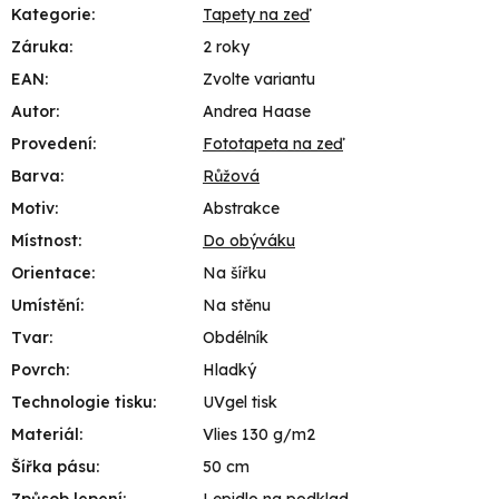
Kategorie
:
Tapety na zeď
Záruka
:
2 roky
EAN
:
Zvolte variantu
Autor
:
Andrea Haase
Provedení
:
Fototapeta na zeď
Barva
:
Růžová
Motiv
:
Abstrakce
Místnost
:
Do obýváku
Orientace
:
Na šířku
Umístění
:
Na stěnu
Tvar
:
Obdélník
Povrch
:
Hladký
Technologie tisku
:
UVgel tisk
Materiál
:
Vlies 130 g/m2
Šířka pásu
:
50 cm
Způsob lepení
:
Lepidlo na podklad