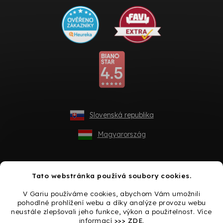
Slovenská republika
Magyarország
Tato webstránka používá soubory cookies.
V Gariu používáme cookies, abychom Vám umožnili
pohodlné prohlížení webu a díky analýze provozu webu
neustále zlepšovali jeho funkce, výkon a použitelnost. Více
informací
>>> ZDE
.