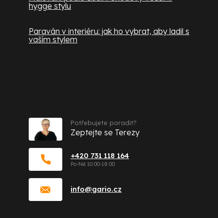
hygge stylu
Paraván v interiéru: jak ho vybrat, aby ladil s
vaším stylem
Kontakt
Potřebujete poradit?
Zeptejte se Terezy
+420 731 118 164
info
@
gario.cz