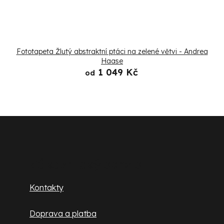
Fototapeta Žlutý abstraktní ptáci na zelené větvi - Andrea
Haase
1 049 Kč
od
Z
á
p
Zákaznický servis
a
Kontakty
t
Doprava a platba
í