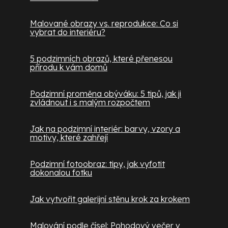
Malované obrazy vs. reprodukce: Co si
vybrat do interiéru?
5 podzimních obrazů, které přenesou
přírodu k vám domů
Podzimní proměna obýváku: 5 tipů, jak ji
zvládnout i s malým rozpočtem
Jak na podzimní interiér: barvy, vzory a
motivy, které zahřejí
Podzimní fotoobraz: tipy, jak vyfotit
dokonalou fotku
Jak vytvořit galerijní stěnu krok za krokem
Malování podle čísel: Pohodový večer v