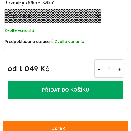
Rozměry
(šířka x výška)
Zvolte variantu
Zvolte variantu
od
1 049 Kč
Měrná
cena:
PŘIDAT DO KOŠÍKU
Dárek