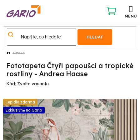
Přejít
na
obsah
NÁKUPNÍ
KOŠÍK
HLEDAT
Tapety
Fototapeta Čtyři papoušci a tropické
rostliny - Andrea Haase
Kód:
Zvolte variantu
Lepidlo zdarma
Exkluzivně na Gario