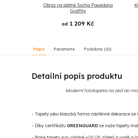
tně Stavba v
Obraz na plátně Socha Poseidona
K
ngli
Graffity
 Kč
1 209 Kč
od
Popis
Parametre
Podobné (10)
Detailní popis produktu
Moderní fototapeta na zeď do mode
- Tapety jako klasická forma nástěnné dekorace se st
- Díky certifikátu
GREENGUARD
se naše tapety moho
- Naše tapety jsou odolné vůči UV záření a vodě a lz