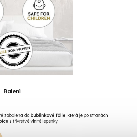
Balení
oté zabalena do
bublinkové fólie
, která je po stranách
bice
z třívrstvé vlnité lepenky.