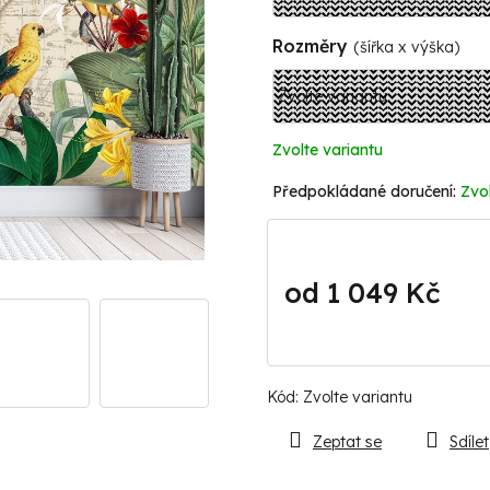
Rozměry
(šířka x výška)
Zvolte variantu
Zvol
od
1 049 Kč
Měrná
cena:
Kód:
Zvolte variantu
Zeptat se
Sdílet