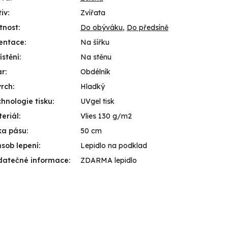
iv
:
Zvířata
tnost
:
Do obýváku
,
Do předsíně
entace
:
Na šířku
stění
:
Na stěnu
ar
:
Obdélník
vrch
:
Hladký
hnologie tisku
:
UVgel tisk
eriál
:
Vlies 130 g/m2
ka pásu
:
50 cm
sob lepení
:
Lepidlo na podklad
datečné informace
:
ZDARMA lepidlo