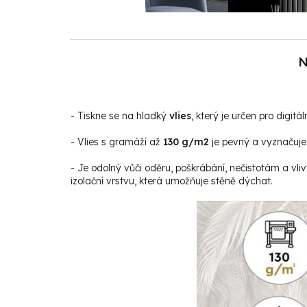
N
- Tiskne se na hladký
vlies
, který je určen pro digitáln
- Vlies s gramáží až
130 g/m2
je pevný a vyznačuje 
- Je odolný vůči oděru, poškrábání, nečistotám a vli
izolační vrstvu, která umožňuje stěně dýchat.