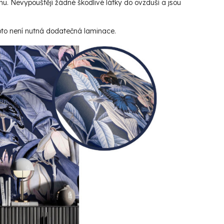
hu. Nevypouštějí žádné škodlivé látky do ovzduší a jsou
roto není nutná dodatečná laminace.