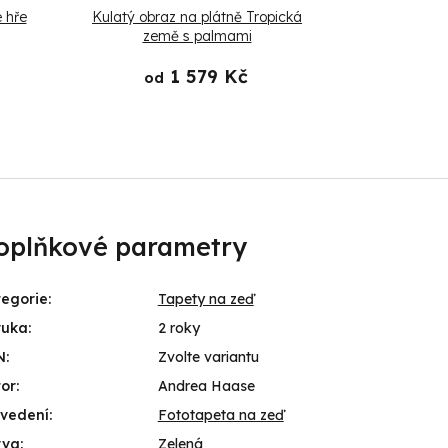
 hře
Kulatý obraz na plátně Tropická
Obraz na p
země s palmami
1 579 Kč
od
od
oplňkové parametry
egorie
:
Tapety na zeď
ruka
:
2 roky
N
:
Zvolte variantu
or
:
Andrea Haase
ovedení
:
Fototapeta na zeď
rva
:
Zelená