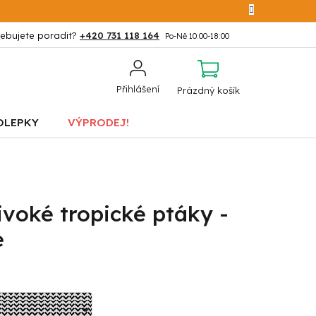
+420 731 118 164
NÁKUPNÍ
Přihlášení
Prázdný košík
KOŠÍK
OLEPKY
VÝPRODEJ!
voké tropické ptáky -
e