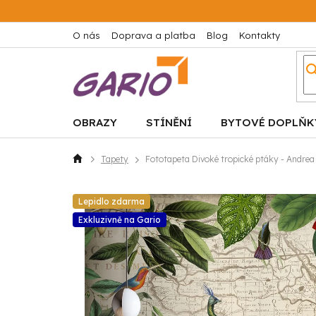
Přejít
na
obsah
O nás
Doprava a platba
Blog
Kontakty
OBRAZY
STÍNĚNÍ
BYTOVÉ DOPLŇK
Tapety
Fototapeta Divoké tropické ptáky - Andre
Domů
Lepidlo zdarma
Exkluzivně na Gario