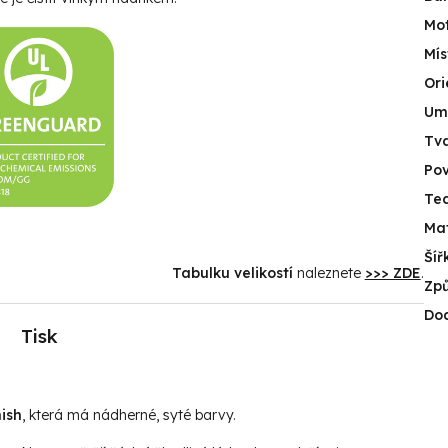
Mot
Mís
Ori
Umí
Tv
Po
Tec
Mat
Šíř
Tabulku velikostí
naleznete
>>> ZDE
.
Způ
Do
Tisk
ish
, která má nádherné, syté barvy.