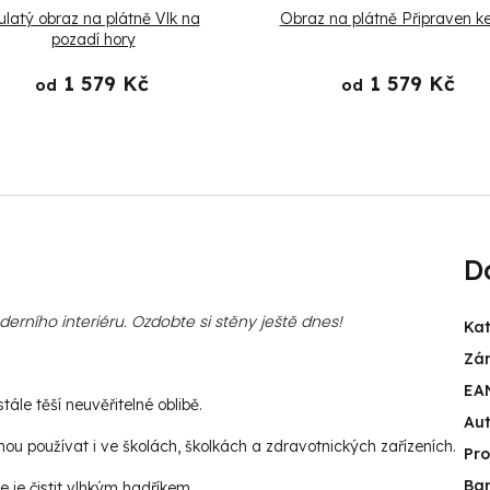
ulatý obraz na plátně Vlk na
Obraz na plátně Připraven ke
pozadí hory
1 579 Kč
1 579 Kč
od
od
D
rního interiéru. Ozdobte si stěny ještě dnes!
Kat
Zá
EA
ále těší neuvěřitelné oblibě.
Aut
u používat i ve školách, školkách a zdravotnických zařízeních.
Pr
Ba
e je čistit vlhkým hadříkem.