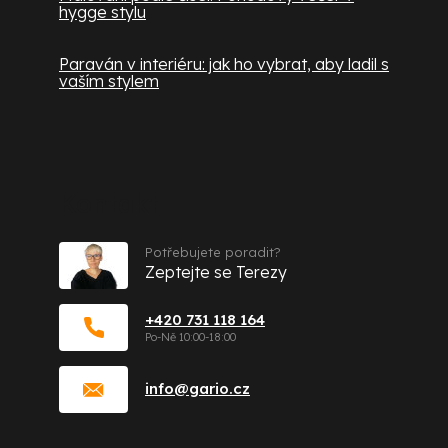
hygge stylu
Paraván v interiéru: jak ho vybrat, aby ladil s
vaším stylem
Kontakt
Potřebujete poradit?
Zeptejte se Terezy
+420 731 118 164
info
@
gario.cz