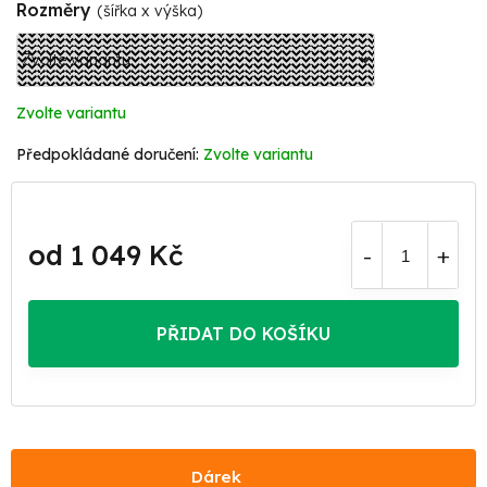
Rozměry
(šířka x výška)
Zvolte variantu
Zvolte variantu
od
1 049 Kč
Měrná
cena:
PŘIDAT DO KOŠÍKU
Dárek