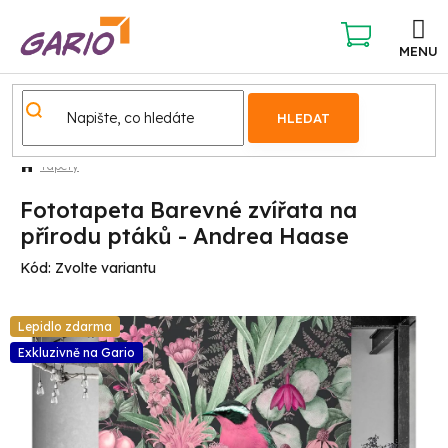
Přejít
na
obsah
NÁKUPNÍ
KOŠÍK
HLEDAT
Tapety
Fototapeta Barevné zvířata na
přírodu ptáků - Andrea Haase
Kód:
Zvolte variantu
Lepidlo zdarma
Exkluzivně na Gario