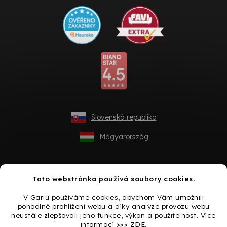
Slovenská republika
Magyarország
Tato webstránka používá soubory cookies.
V Gariu používáme cookies, abychom Vám umožnili
pohodlné prohlížení webu a díky analýze provozu webu
neustále zlepšovali jeho funkce, výkon a použitelnost. Více
informací
>>> ZDE
.