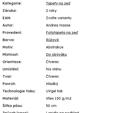
Kategorie
:
Tapety na zeď
Záruka
:
2 roky
EAN
:
Zvolte variantu
Autor
:
Andrea Haase
Provedení
:
Fototapeta na zeď
Barva
:
Růžová
Motiv
:
Abstrakce
Místnost
:
Do obýváku
Orientace
:
Čtverec
Umístění
:
Na stěnu
Tvar
:
Čtverec
Povrch
:
Hladký
Technologie tisku
:
UVgel tisk
Materiál
:
Vlies 130 g/m2
Šířka pásu
:
50 cm
Způsob lepení
:
Lepidlo na podklad