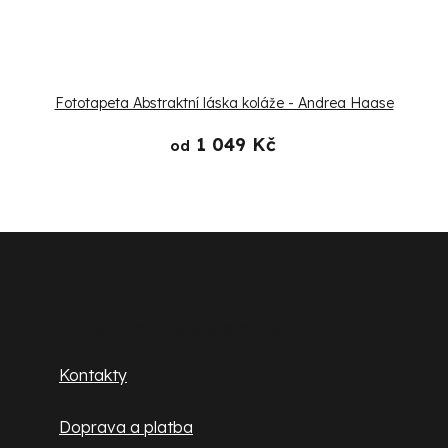
Fototapeta Abstraktní láska koláže - Andrea Haase
1 049 Kč
od
Z
á
p
Zákaznický servis
a
Kontakty
t
Doprava a platba
í