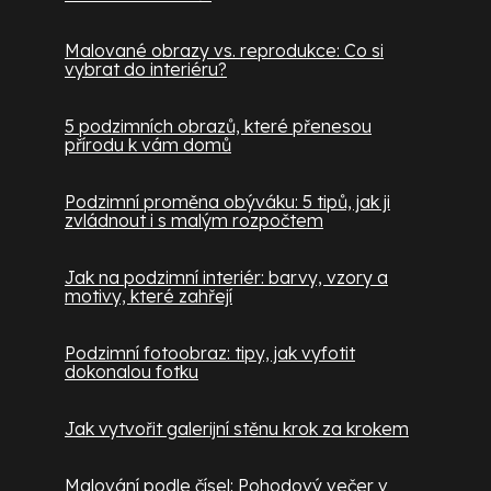
Malované obrazy vs. reprodukce: Co si
vybrat do interiéru?
5 podzimních obrazů, které přenesou
přírodu k vám domů
Podzimní proměna obýváku: 5 tipů, jak ji
zvládnout i s malým rozpočtem
Jak na podzimní interiér: barvy, vzory a
motivy, které zahřejí
Podzimní fotoobraz: tipy, jak vyfotit
dokonalou fotku
Jak vytvořit galerijní stěnu krok za krokem
Malování podle čísel: Pohodový večer v