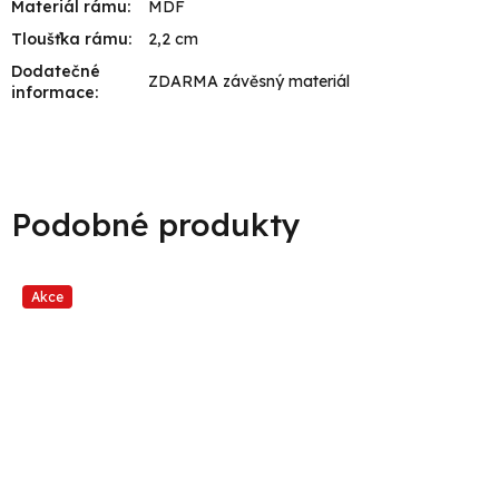
Materiál rámu
:
MDF
Tloušťka rámu
:
2,2 cm
Dodatečné
ZDARMA závěsný materiál
informace
:
Akce