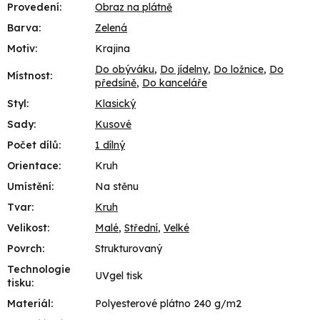
Provedení
:
Obraz na plátně
Barva
:
Zelená
Motiv
:
Krajina
Do obýváku
,
Do jídelny
,
Do ložnice
,
Do
Místnost
:
předsíně
,
Do kanceláře
Styl
:
Klasický
Sady
:
Kusové
Počet dílů
:
1 dílný
Orientace
:
Kruh
Umístění
:
Na stěnu
Tvar
:
Kruh
Velikost
:
Malé
,
Střední
,
Velké
Povrch
:
Strukturovaný
Technologie
UVgel tisk
tisku
:
Materiál
:
Polyesterové plátno 240 g/m2