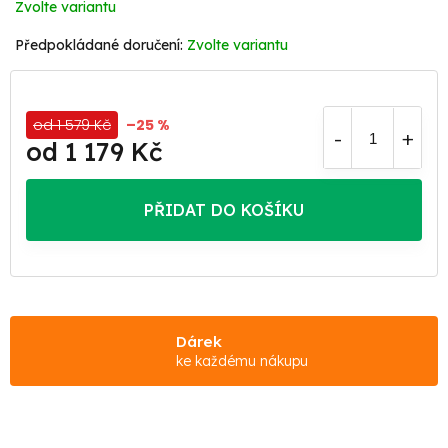
Zvolte variantu
Zvolte variantu
od 1 579 Kč
–25 %
od
1 179 Kč
Měrná
cena:
PŘIDAT DO KOŠÍKU
Dárek
ke každému nákupu