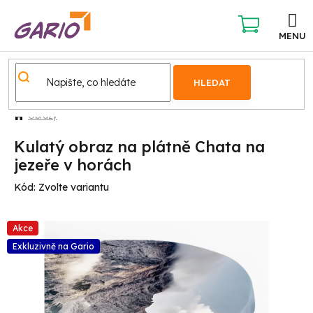
Přejít
na
obsah
NÁKUPNÍ
KOŠÍK
HLEDAT
Obrazy
Kulatý obraz na plátně Chata na
jezeře v horách
Kód:
Zvolte variantu
Akce
Exkluzivně na Gario