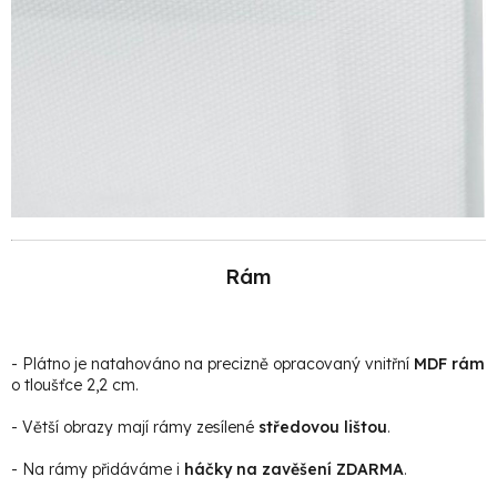
Rám
- Plátno je natahováno na precizně opracovaný vnitřní
MDF rám
o tloušťce 2,2 cm.
- Větší obrazy mají rámy zesílené
středovou lištou
.
- Na rámy přidáváme i
háčky na zavěšení ZDARMA
.