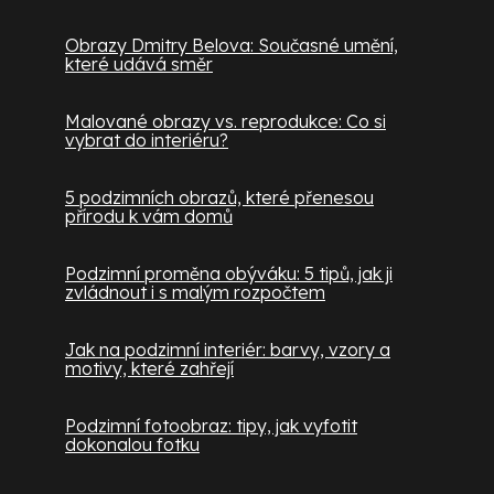
Obrazy Dmitry Belova: Současné umění,
které udává směr
Malované obrazy vs. reprodukce: Co si
vybrat do interiéru?
5 podzimních obrazů, které přenesou
přírodu k vám domů
Podzimní proměna obýváku: 5 tipů, jak ji
zvládnout i s malým rozpočtem
Jak na podzimní interiér: barvy, vzory a
motivy, které zahřejí
Podzimní fotoobraz: tipy, jak vyfotit
dokonalou fotku