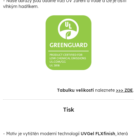
- Naše obrazy jsou odolné vůči UV záření a vodě a lze je čistit
vlhkým hadříkem.
Tabulku velikostí
naleznete
>>> ZDE
.
Tisk
- Motiv je vytištěn moderní technologií
UVGel FLXfinish
, která