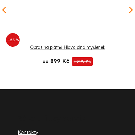
–25 %
Obraz na plátně Hlava plná myšlenek
899 Kč
od
1 209 Kč
Z
á
p
Zákaznický servis
a
Kontakty