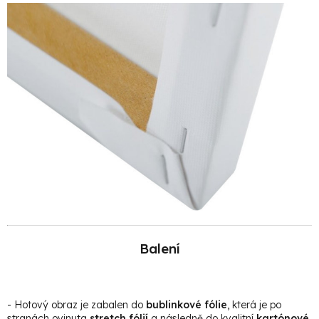
Balení
- Hotový obraz je zabalen do
bublinkové fólie
, která je po
stranách ovinuta
stretch fólií
a následně do kvalitní
kartónové