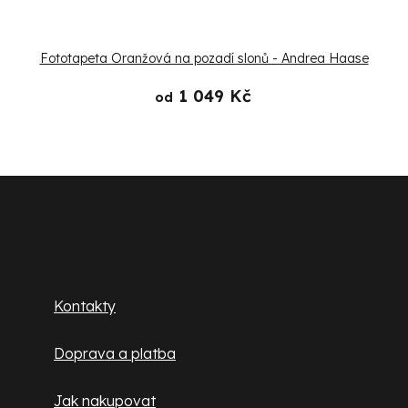
Fototapeta Oranžová na pozadí slonů - Andrea Haase
1 049 Kč
od
Z
á
p
Zákaznický servis
a
Kontakty
t
Doprava a platba
í
Jak nakupovat