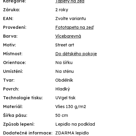
Kategorie
:
Tapety na zeď
Záruka
:
2 roky
EAN
:
Zvolte variantu
Provedení
:
Fototapeta na zeď
Barva
:
Vícebarevná
Motiv
:
Street art
Místnost
:
Do dětského pokoje
Orientace
:
Na šířku
Umístění
:
Na stěnu
Tvar
:
Obdélník
Povrch
:
Hladký
Technologie tisku
:
UVgel tisk
Materiál
:
Vlies 130 g/m2
Šířka pásu
:
50 cm
Způsob lepení
:
Lepidlo na podklad
Dodatečné informace
:
ZDARMA lepidlo