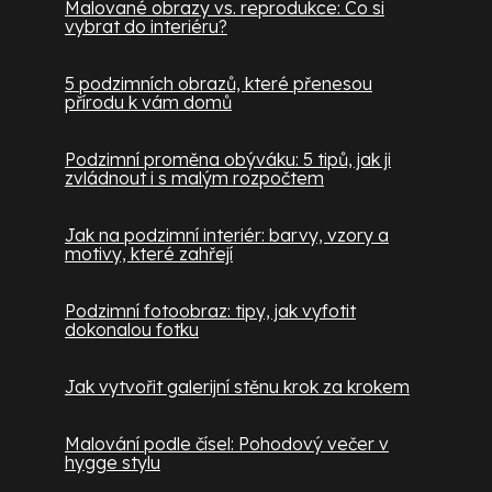
Malované obrazy vs. reprodukce: Co si
vybrat do interiéru?
5 podzimních obrazů, které přenesou
přírodu k vám domů
Podzimní proměna obýváku: 5 tipů, jak ji
zvládnout i s malým rozpočtem
Jak na podzimní interiér: barvy, vzory a
motivy, které zahřejí
Podzimní fotoobraz: tipy, jak vyfotit
dokonalou fotku
Jak vytvořit galerijní stěnu krok za krokem
Malování podle čísel: Pohodový večer v
hygge stylu