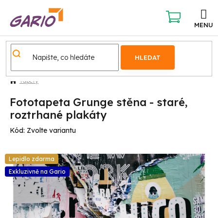
Přejít
na
obsah
NÁKUPNÍ
KOŠÍK
HLEDAT
Tapety
Fototapeta Grunge stěna - staré,
roztrhané plakáty
Kód:
Zvolte variantu
Lepidlo zdarma
Exkluzivně na Gario