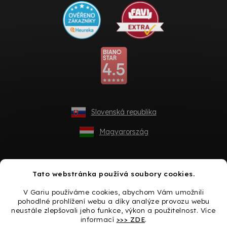
Slovenská republika
Magyarország
Tato webstránka používá soubory cookies.
V Gariu používáme cookies, abychom Vám umožnili
pohodlné prohlížení webu a díky analýze provozu webu
neustále zlepšovali jeho funkce, výkon a použitelnost. Více
informací
>>> ZDE
.