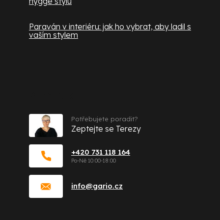
hygge stylu
Paraván v interiéru: jak ho vybrat, aby ladil s
vaším stylem
Kontakt
Potřebujete poradit?
Zeptejte se Terezy
+420 731 118 164
info
@
gario.cz