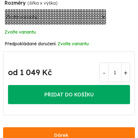
Rozměry
(šířka x výška)
Zvolte variantu
Zvolte variantu
od
1 049 Kč
Měrná
cena:
PŘIDAT DO KOŠÍKU
Dárek