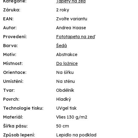
Kategorie
:
Tapety na zeď
Záruka
:
2 roky
EAN
:
Zvolte variantu
Autor
:
Andrea Haase
Provedení
:
Fototapeta na zeď
Barva
:
Šedá
Motiv
:
Abstrakce
Místnost
:
Do ložnice
Orientace
:
Na šířku
Umístění
:
Na stěnu
Tvar
:
Obdélník
Povrch
:
Hladký
Technologie tisku
:
UVgel tisk
Materiál
:
Vlies 130 g/m2
Šířka pásu
:
50 cm
Způsob lepení
:
Lepidlo na podklad