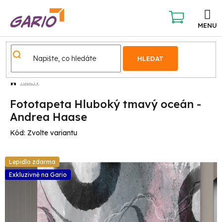
Přejít
na
obsah
NÁKUPNÍ
KOŠÍK
HLEDAT
Tapety
Fototapeta Hluboký tmavý oceán -
Andrea Haase
Kód:
Zvolte variantu
Lepidlo zdarma
Exkluzivně na Gario