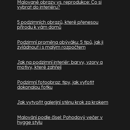
Malované obrazy vs. reprodukce: Co si
vybrat do interiéru?
5 podzimních obrazů, které přenesou
přírodu k vám domů
Podzimní proměna obýváku: 5 tipů, jak ji
zvládnout i s malým rozpočtem
Jak na podzimní interiér: barvy, vzory a
motivy, které zahřejí
Podzimní fotoobraz: tipy, jak vyfotit
dokonalou fotku
Jak vytvořit galerijní stěnu krok za krokem
Malování podle čísel: Pohodový večer v
hygge stylu