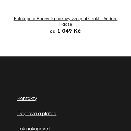
Fototapeta Barevné podkovy vzory abstrakt - Andrea
Haase
1 049 Kč
od
Z
á
p
Zákaznický servis
a
Kontakty
t
Doprava a platba
í
Jak nakupovat