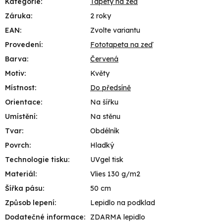
Kategorie
:
Tapety na zeď
Záruka
:
2 roky
EAN
:
Zvolte variantu
Provedení
:
Fototapeta na zeď
Barva
:
Červená
Motiv
:
Květy
Místnost
:
Do předsíně
Orientace
:
Na šířku
Umístění
:
Na stěnu
Tvar
:
Obdélník
Povrch
:
Hladký
Technologie tisku
:
UVgel tisk
Materiál
:
Vlies 130 g/m2
Šířka pásu
:
50 cm
Způsob lepení
:
Lepidlo na podklad
Dodatečné informace
:
ZDARMA lepidlo