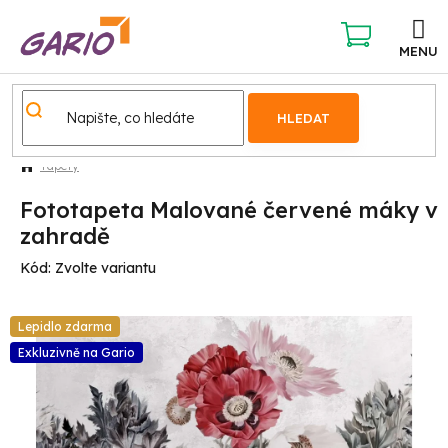
Přejít
na
obsah
NÁKUPNÍ
KOŠÍK
HLEDAT
Tapety
Fototapeta Malované červené máky v
zahradě
Kód:
Zvolte variantu
Lepidlo zdarma
Exkluzivně na Gario