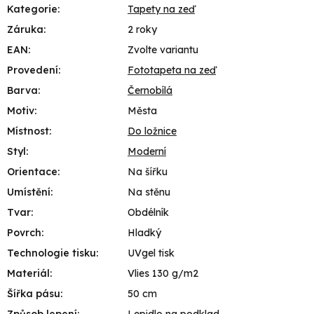
Kategorie
:
Tapety na zeď
Záruka
:
2 roky
EAN
:
Zvolte variantu
Provedení
:
Fototapeta na zeď
Barva
:
Černobílá
Motiv
:
Města
Místnost
:
Do ložnice
Styl
:
Moderní
Orientace
:
Na šířku
Umístění
:
Na stěnu
Tvar
:
Obdélník
Povrch
:
Hladký
Technologie tisku
:
UVgel tisk
Materiál
:
Vlies 130 g/m2
Šířka pásu
:
50 cm
Způsob lepení
:
Lepidlo na podklad