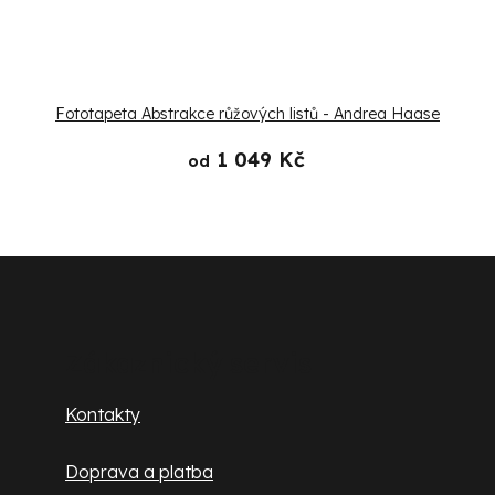
Fototapeta Abstrakce růžových listů - Andrea Haase
1 049 Kč
od
Z
á
p
Zákaznický servis
a
Kontakty
t
Doprava a platba
í