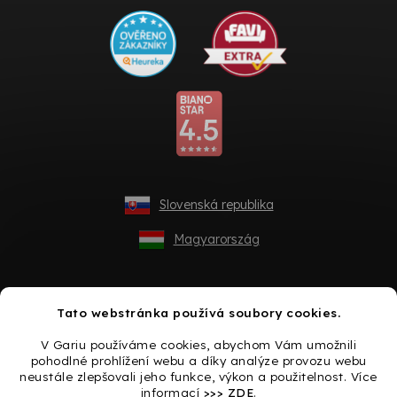
Slovenská republika
Magyarország
Tato webstránka používá soubory cookies.
V Gariu používáme cookies, abychom Vám umožnili
pohodlné prohlížení webu a díky analýze provozu webu
neustále zlepšovali jeho funkce, výkon a použitelnost. Více
informací
>>> ZDE
.