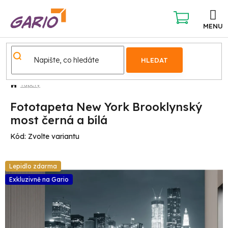
Přejít
na
obsah
NÁKUPNÍ
KOŠÍK
HLEDAT
Tapety
Fototapeta New York Brooklynský
most černá a bílá
Kód:
Zvolte variantu
Lepidlo zdarma
Exkluzivně na Gario