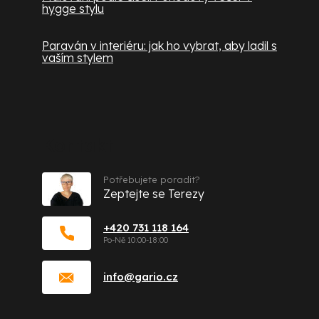
hygge stylu
Paraván v interiéru: jak ho vybrat, aby ladil s
vaším stylem
Kontakt
Potřebujete poradit?
Zeptejte se Terezy
+420 731 118 164
info
@
gario.cz