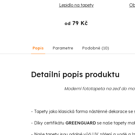
praven ke hře
Lepidlo na tapety
Ob
 Kč
79 Kč
od
Popis
Parametre
Podobné (10)
Detailní popis produktu
Moderní fototapeta na zeď do mode
- Tapety jako klasická forma nástěnné dekorace se st
- Díky certifikátu
GREENGUARD
se naše tapety moho
- Naše tapety jsou odolné vůči UV záření a vodě a lz