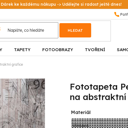
Dárek ke každému nákupu -> Udělejte si radost ještě dnes!
HLEDAT
Y
TAPETY
FOTOOBRAZY
TVOŘENÍ
SAM
raktní grafice
Fototapeta P
na abstraktní
Materiál