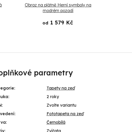
á
Obraz na plátně Herní symboly na
Obraz na plá
modrém pozadí
1 579 Kč
od
od
oplňkové parametry
egorie
:
Tapety na zeď
ruka
:
2 roky
N
:
Zvolte variantu
ovedení
:
Fototapeta na zeď
rva
:
Černobílá
iv
:
Zvířata