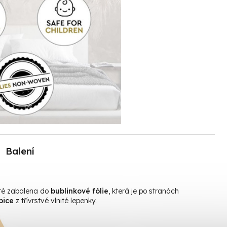
Balení
oté zabalena do
bublinkové fólie
, která je po stranách
bice
z třívrstvé vlnité lepenky.