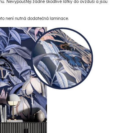
hu. Nevypouštějí žádné škodlivé látky do ovzduší a jsou
roto není nutná dodatečná laminace.