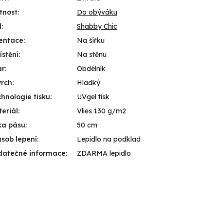
tnost
:
Do obýváku
l
:
Shabby Chic
entace
:
Na šířku
stění
:
Na stěnu
ar
:
Obdélník
vrch
:
Hladký
hnologie tisku
:
UVgel tisk
eriál
:
Vlies 130 g/m2
ka pásu
:
50 cm
sob lepení
:
Lepidlo na podklad
datečné informace
:
ZDARMA lepidlo