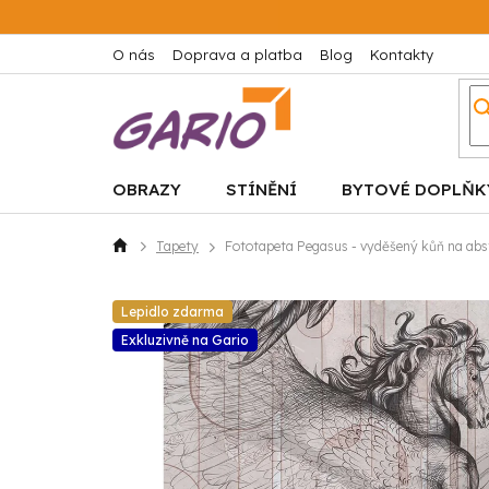
Přejít
na
obsah
O nás
Doprava a platba
Blog
Kontakty
OBRAZY
STÍNĚNÍ
BYTOVÉ DOPLŇK
Tapety
Fototapeta Pegasus - vyděšený kůň na abst
Domů
Lepidlo zdarma
Exkluzivně na Gario