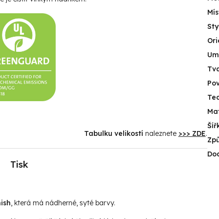
Mís
Sty
Ori
Umí
Tv
Po
Tec
Mat
Šíř
Tabulku velikostí
naleznete
>>> ZDE
.
Způ
Do
Tisk
ish
, která má nádherné, syté barvy.