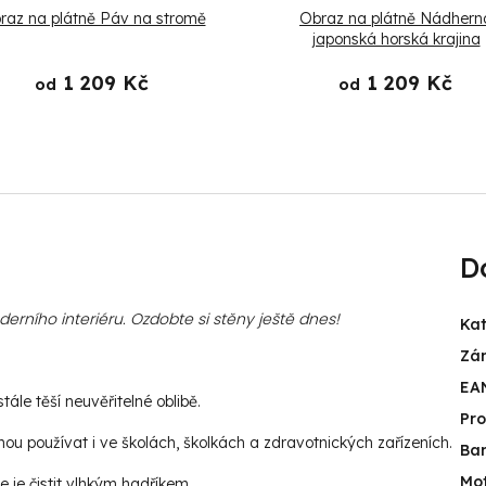
raz na plátně Páv na stromě
Obraz na plátně Nádhern
japonská horská krajina
1 209 Kč
1 209 Kč
od
od
D
rního interiéru. Ozdobte si stěny ještě dnes!
Kat
Zá
EA
ále těší neuvěřitelné oblibě.
Pr
u používat i ve školách, školkách a zdravotnických zařízeních.
Ba
Mot
e je čistit vlhkým hadříkem.