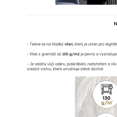
N
- Tiskne se na hladký
vlies
, který je určen pro digitáln
- Vlies s gramáží až
130 g/m2
je pevný a vyznačuje 
- Je odolný vůči oděru, poškrábání, nečistotám a vli
izolační vrstvu, která umožňuje stěně dýchat.