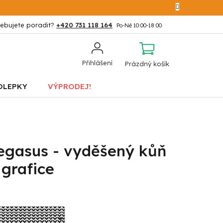
+420 731 118 164
NÁKUPNÍ
Přihlášení
Prázdný košík
KOŠÍK
OLEPKY
VÝPRODEJ!
egasus - vyděšený kůň
 grafice