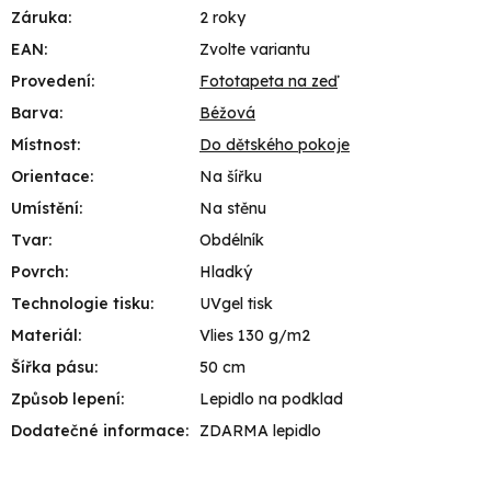
Záruka
:
2 roky
EAN
:
Zvolte variantu
Provedení
:
Fototapeta na zeď
Barva
:
Béžová
Místnost
:
Do dětského pokoje
Orientace
:
Na šířku
Umístění
:
Na stěnu
Tvar
:
Obdélník
Povrch
:
Hladký
Technologie tisku
:
UVgel tisk
Materiál
:
Vlies 130 g/m2
Šířka pásu
:
50 cm
Způsob lepení
:
Lepidlo na podklad
Dodatečné informace
:
ZDARMA lepidlo