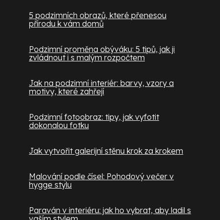
5 podzimních obrazů, které přenesou
přírodu k vám domů
Podzimní proměna obýváku: 5 tipů, jak ji
zvládnout i s malým rozpočtem
Jak na podzimní interiér: barvy, vzory a
motivy, které zahřejí
Podzimní fotoobraz: tipy, jak vyfotit
dokonalou fotku
Jak vytvořit galerijní stěnu krok za krokem
Malování podle čísel: Pohodový večer v
hygge stylu
Paraván v interiéru: jak ho vybrat, aby ladil s
vaším stylem