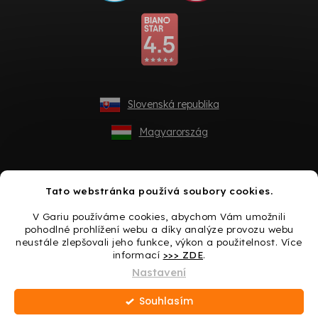
Slovenská republika
Magyarország
Tato webstránka používá soubory cookies.
V Gariu používáme cookies, abychom Vám umožnili
pohodlné prohlížení webu a díky analýze provozu webu
neustále zlepšovali jeho funkce, výkon a použitelnost. Více
informací
>>> ZDE
.
Vytvořil Shoptet
Nastavení
Souhlasím
Copyright 2026
Gario.cz
. Všechna práva vyhrazena.
Upravit