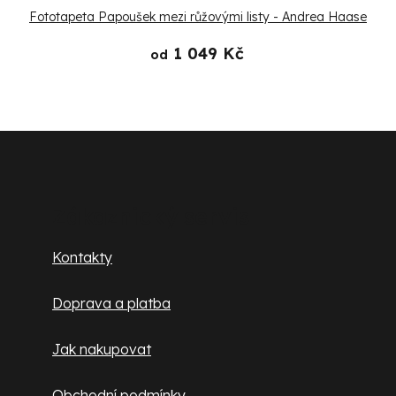
Fototapeta Papoušek mezi růžovými listy - Andrea Haase
1 049 Kč
od
Z
á
p
Zákaznický servis
a
Kontakty
t
Doprava a platba
í
Jak nakupovat
Obchodní podmínky