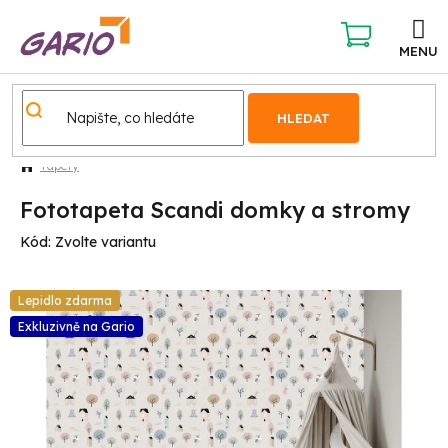
Přejít
na
obsah
NÁKUPNÍ
KOŠÍK
HLEDAT
Tapety
Fototapeta Scandi domky a stromy
Kód:
Zvolte variantu
Lepidlo zdarma
Exkluzivně na Gario